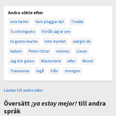
Andra sökte efter
inte heller
Vart pluggar du?
Trodde
Tu chiringuito
Förlåt jag är sen
te gusta mucho
Inte mycket
vad gör du
ledsen
Peter tittar
vivimos
Llevar
Jag blir galen
Mästerverk
efter
Morot
Travesuras
ingå
från
imorgon
Länkar till andra sidor
Översätt
¡ya estoy mejor!
till andra
språk