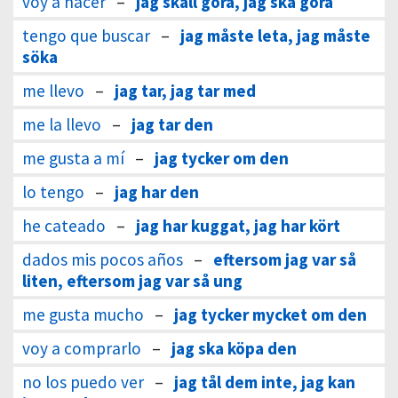
voy a hacer
–
jag skall göra, jag ska göra
tengo que buscar
–
jag måste leta, jag måste
söka
me llevo
–
jag tar, jag tar med
me la llevo
–
jag tar den
me gusta a mí
–
jag tycker om den
lo tengo
–
jag har den
he cateado
–
jag har kuggat, jag har kört
dados mis pocos años
–
eftersom jag var så
liten, eftersom jag var så ung
me gusta mucho
–
jag tycker mycket om den
voy a comprarlo
–
jag ska köpa den
no los puedo ver
–
jag tål dem inte, jag kan