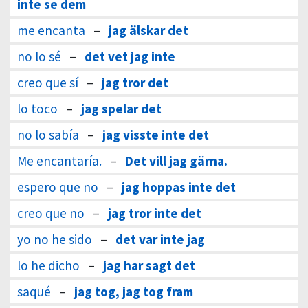
inte se dem
me encanta
–
jag älskar det
no lo sé
–
det vet jag inte
creo que sí
–
jag tror det
lo toco
–
jag spelar det
no lo sabía
–
jag visste inte det
Me encantaría.
–
Det vill jag gärna.
espero que no
–
jag hoppas inte det
creo que no
–
jag tror inte det
yo no he sido
–
det var inte jag
lo he dicho
–
jag har sagt det
saqué
–
jag tog, jag tog fram