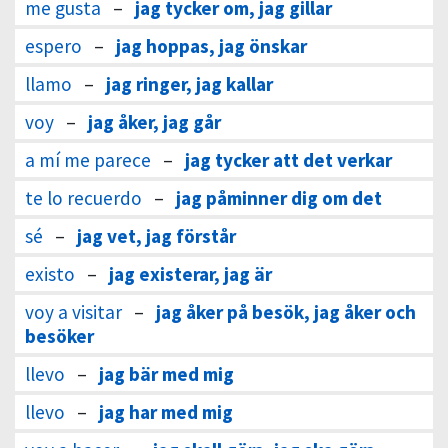
me gusta
–
jag tycker om, jag gillar
espero
–
jag hoppas, jag önskar
llamo
–
jag ringer, jag kallar
voy
–
jag åker, jag går
a mí me parece
–
jag tycker att det verkar
te lo recuerdo
–
jag påminner dig om det
sé
–
jag vet, jag förstår
existo
–
jag existerar, jag är
voy a visitar
–
jag åker på besök, jag åker och
besöker
llevo
–
jag bär med mig
llevo
–
jag har med mig