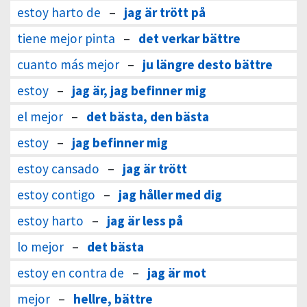
estoy harto de
–
jag är trött på
tiene mejor pinta
–
det verkar bättre
cuanto más mejor
–
ju längre desto bättre
estoy
–
jag är, jag befinner mig
el mejor
–
det bästa, den bästa
estoy
–
jag befinner mig
estoy cansado
–
jag är trött
estoy contigo
–
jag håller med dig
estoy harto
–
jag är less på
lo mejor
–
det bästa
estoy en contra de
–
jag är mot
mejor
–
hellre, bättre