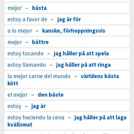
mejor
–
bästa
estoy a favor de
–
jag är för
a lo mejor
–
kanske, förhoppningsvis
mejor
–
bättre
estoy tocando
–
jag håller på att spela
estoy llamando
–
jag håller på att ringa
la mejor carne del mundo
–
världens bästa
kött
el mejor
–
den bäste
estoy
–
jag är
estoy haciendo la cena
–
jag håller på att laga
kvällsmat