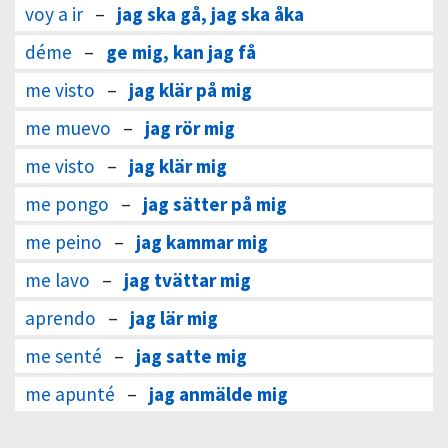
voy a ir
–
jag ska gå, jag ska åka
déme
–
ge mig, kan jag få
me visto
–
jag klär på mig
me muevo
–
jag rör mig
me visto
–
jag klär mig
me pongo
–
jag sätter på mig
me peino
–
jag kammar mig
me lavo
–
jag tvättar mig
aprendo
–
jag lär mig
me senté
–
jag satte mig
me apunté
–
jag anmälde mig