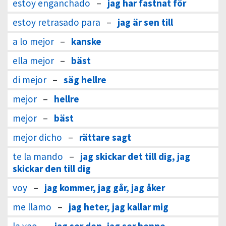
estoy enganchado
–
jag har fastnat för
estoy retrasado para
–
jag är sen till
a lo mejor
–
kanske
ella mejor
–
bäst
di mejor
–
säg hellre
mejor
–
hellre
mejor
–
bäst
mejor dicho
–
rättare sagt
te la mando
–
jag skickar det till dig, jag
skickar den till dig
voy
–
jag kommer, jag går, jag åker
me llamo
–
jag heter, jag kallar mig