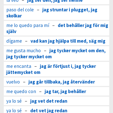
la veo
–
jag ser den, jag ser henne
paso del cole
–
jag struntar i plugget, jag
skolkar
me lo quedo para mí
–
det behåller jag för mig
själv
dígame
–
vad kan jag hjälpa till med, säg mig
me gusta mucho
–
jag tycker mycket om den,
jag tycker mycket om
me encanta
–
jag är förtjust i, jag tycker
jättemycket om
vuelvo
–
jag går tillbaka, jag återvänder
me quedo con
–
jag tar, jag behåller
ya lo sé
–
jag vet det redan
ya lo sé
–
det vet jag redan