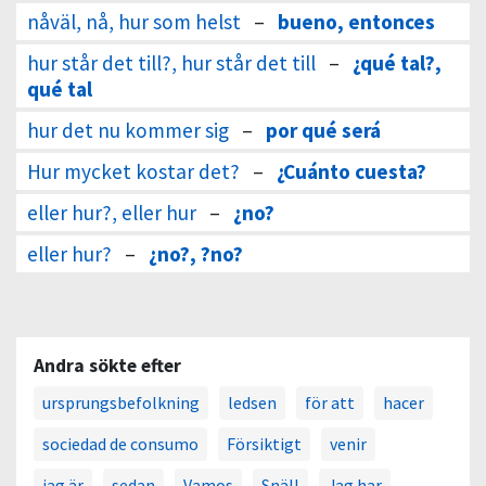
nåväl, nå, hur som helst
–
bueno, entonces
hur står det till?, hur står det till
–
¿qué tal?,
qué tal
hur det nu kommer sig
–
por qué será
Hur mycket kostar det?
–
¿Cuánto cuesta?
eller hur?, eller hur
–
¿no?
eller hur?
–
¿no?, ?no?
Andra sökte efter
ursprungsbefolkning
ledsen
för att
hacer
sociedad de consumo
Försiktigt
venir
jag är
sedan
Vamos
Snäll
Jag har