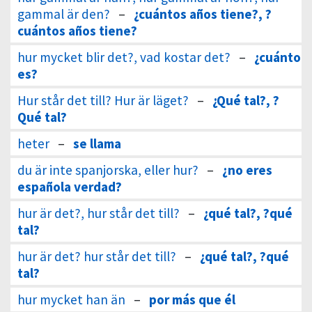
gammal är den?
–
¿cuántos años tiene?, ?
cuántos años tiene?
hur mycket blir det?, vad kostar det?
–
¿cuánto
es?
Hur står det till? Hur är läget?
–
¿Qué tal?, ?
Qué tal?
heter
–
se llama
du är inte spanjorska, eller hur?
–
¿no eres
española verdad?
hur är det?, hur står det till?
–
¿qué tal?, ?qué
tal?
hur är det? hur står det till?
–
¿qué tal?, ?qué
tal?
hur mycket han än
–
por más que él