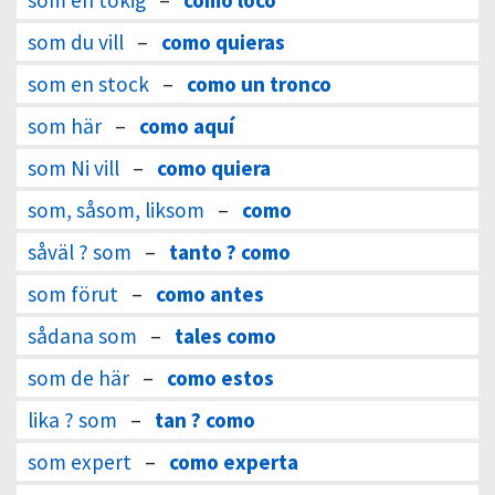
som en tokig
–
como loco
som du vill
–
como quieras
som en stock
–
como un tronco
som här
–
como aquí
som Ni vill
–
como quiera
som, såsom, liksom
–
como
såväl ? som
–
tanto ? como
som förut
–
como antes
sådana som
–
tales como
som de här
–
como estos
lika ? som
–
tan ? como
som expert
–
como experta