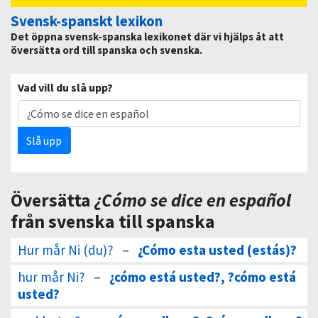
Svensk-spanskt lexikon
Det öppna svensk-spanska lexikonet där vi hjälps åt att
översätta ord till spanska och svenska.
Vad vill du slå upp?
Slå upp
Översätta
¿Cómo se dice en español
från svenska till spanska
Hur mår Ni (du)?
–
¿Cómo esta usted (estás)?
hur mår Ni?
–
¿cómo está usted?, ?cómo está
usted?