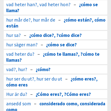
vad heter han?, vad heter hon?
–
¿cómo se
llama?
hur mår de?, hur mår de
–
¿cómo están?, cómo
están
hur sa?
–
¿cómo dice?, ?cómo dice?
hur säger man?
–
¿cómo se dice?
vad heter du?
–
¿cómo te llamas?, ?cómo te
llamas?
vad?, hur?
–
¿cómo?
hur ser du ut?, hur ser du ut
–
¿cómo eres?,
cómo eres
Hur är du?
–
¿Cómo eres?, ?Cómo eres?
ansedd som
–
considerado como, considerada
como