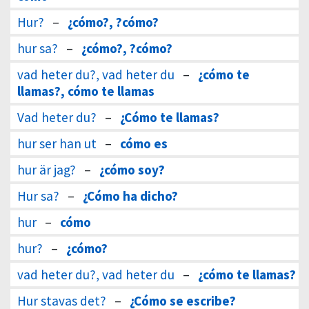
Hur?
–
¿cómo?, ?cómo?
hur sa?
–
¿cómo?, ?cómo?
vad heter du?, vad heter du
–
¿cómo te
llamas?, cómo te llamas
Vad heter du?
–
¿Cómo te llamas?
hur ser han ut
–
cómo es
hur är jag?
–
¿cómo soy?
Hur sa?
–
¿Cómo ha dicho?
hur
–
cómo
hur?
–
¿cómo?
vad heter du?, vad heter du
–
¿cómo te llamas?
Hur stavas det?
–
¿Cómo se escribe?