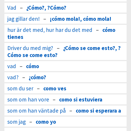
Vad
–
¿Cómo?, ?Cómo?
jag gillar den!
–
¡cómo mola!, cómo mola!
hur är det med, hur har du det med
–
cómo
tienes
Driver du med mig?
–
¿Cómo se come esto?, ?
Cómo se come esto?
vad
–
cómo
vad?
–
¿cómo?
som du ser
–
como ves
som om han vore
–
como si estuviera
som om han väntade på
–
como si esperara a
som jag
–
como yo