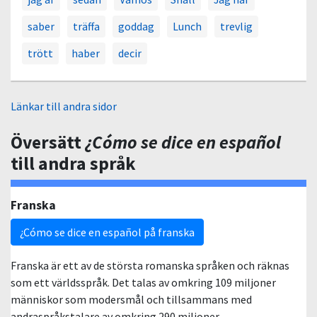
saber
träffa
goddag
Lunch
trevlig
trött
haber
decir
Länkar till andra sidor
Översätt
¿Cómo se dice en español
till andra språk
Franska
¿Cómo se dice en español på franska
Franska är ett av de största romanska språken och räknas
som ett världsspråk. Det talas av omkring 109 miljoner
människor som modersmål och tillsammans med
andraspråkstalare av omkring 290 miljoner.