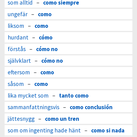
som alltid
–
como siempre
ungefär
–
como
liksom
–
como
hurdant
–
cómo
förstås
–
cómo no
självklart
–
cómo no
eftersom
–
como
såsom
–
como
lika mycket som
–
tanto como
sammanfattningsvis
–
como conclusión
jättesnygg
–
como un tren
som om ingenting hade hänt
–
como si nada