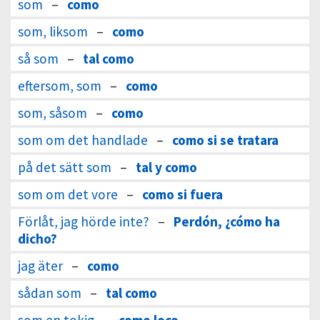
som
–
como
som, liksom
–
como
så som
–
tal como
eftersom, som
–
como
som, såsom
–
como
som om det handlade
–
como si se tratara
på det sätt som
–
tal y como
som om det vore
–
como si fuera
Förlåt, jag hörde inte?
–
Perdón, ¿cómo ha
dicho?
jag äter
–
como
sådan som
–
tal como