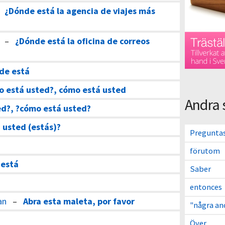
–
¿Dónde está la agencia de viajes más
–
¿Dónde está la oficina de correos
de está
o está usted?, cómo está usted
Andra 
ed?, ?cómo está usted?
 usted (estás)?
Pregunta
förutom
–
está
Saber
entonces
an
–
Abra esta maleta, por favor
"några an
Över