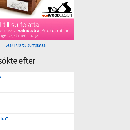
Ställ i trä till surfplatta
sökte efter
s
dra"