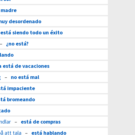
a madre
muy desordenado
–
está siendo todo un éxito
–
¿no está?
blando
pa está de vacaciones
g
–
no está mal
stá impaciente
stá bromeando
tado
ndlar
–
está de compras
på att tala
–
está hablando