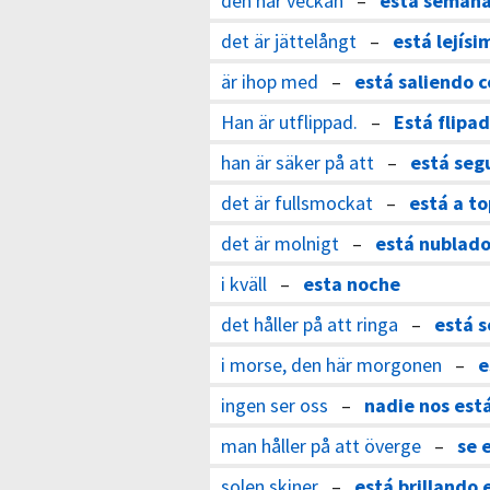
den här veckan
–
esta seman
det är jättelångt
–
está lejísi
är ihop med
–
está saliendo 
Han är utflippad.
–
Está flipad
han är säker på att
–
está seg
det är fullsmockat
–
está a t
det är molnigt
–
está nublad
i kväll
–
esta noche
det håller på att ringa
–
está 
i morse, den här morgonen
–
e
ingen ser oss
–
nadie nos est
man håller på att överge
–
se 
solen skiner
–
está brillando e