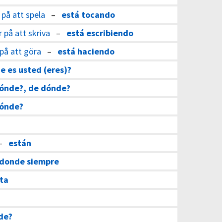
 på att spela
–
está tocando
r på att skriva
–
está escribiendo
 på att göra
–
está haciendo
e es usted (eres)?
dónde?, de dónde?
dónde?
–
están
donde siempre
sta
de?