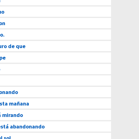
a
mo
con
o.
uro de que
ope
o
sonando
sta mañana
á mirando
está abandonando
l sol