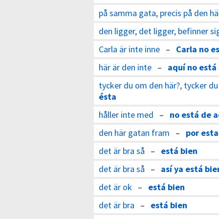
på samma gata, precis på den hä
den ligger, det ligger, befinner si
Carla är inte inne
–
Carla no e
här är den inte
–
aquí no está
tycker du om den här?, tycker d
ésta
håller inte med
–
no está de 
den här gatan fram
–
por esta
det är bra så
–
está bien
det är bra så
–
así ya está bie
det är ok
–
está bien
det är bra
–
está bien