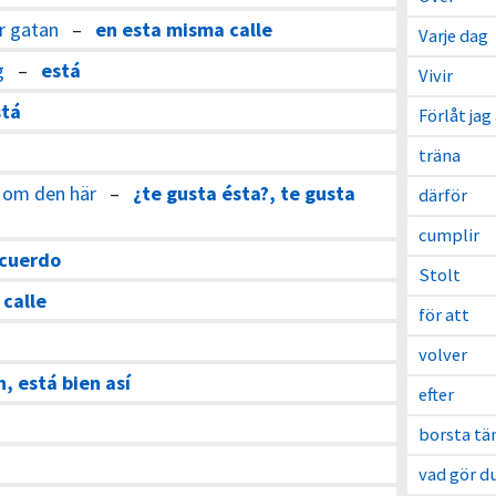
r gatan
–
en esta misma calle
Varje dag
g
–
está
Vivir
stá
Förlåt jag
träna
u om den här
–
¿te gusta ésta?, te gusta
därför
cumplir
acuerdo
Stolt
 calle
för att
volver
n, está bien así
efter
borsta tä
vad gör d