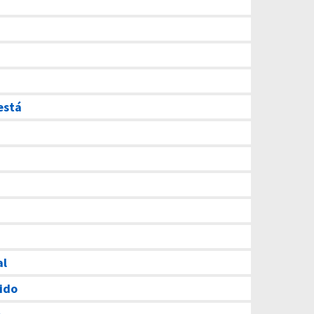
está
al
ido