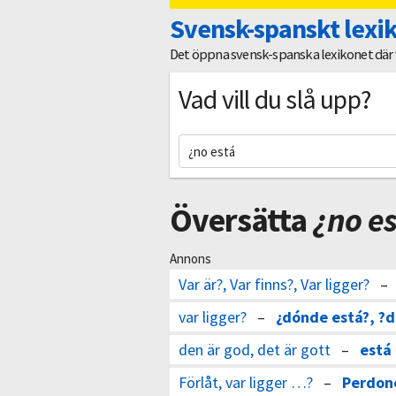
Svensk-spanskt lexi
Det öppna svensk-spanska lexikonet där vi
Vad vill du slå upp?
Översätta
¿no e
Annons
Var är?, Var finns?, Var ligger?
var ligger?
–
¿dónde está?, ?
den är god, det är gott
–
está 
Förlåt, var ligger …?
–
Perdon