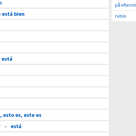
n
på efterm
e está bien
rubio
–
está
, esto es, este es
r
–
está