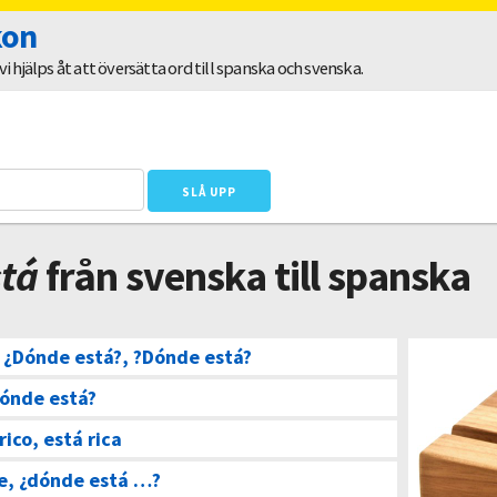
kon
 hjälps åt att översätta ord till spanska och svenska.
stá
från svenska till spanska
–
¿Dónde está?, ?Dónde está?
dónde está?
rico, está rica
e, ¿dónde está …?