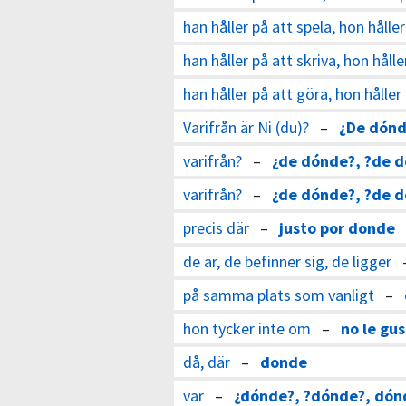
han håller på att spela, hon håller
han håller på att skriva, hon hålle
han håller på att göra, hon håller
Varifrån är Ni (du)?
–
¿De dónd
varifrån?
–
¿de dónde?, ?de 
varifrån?
–
¿de dónde?, ?de 
precis där
–
justo por donde
de är, de befinner sig, de ligger
på samma plats som vanligt
–
hon tycker inte om
–
no le gu
då, där
–
donde
var
–
¿dónde?, ?dónde?, dón