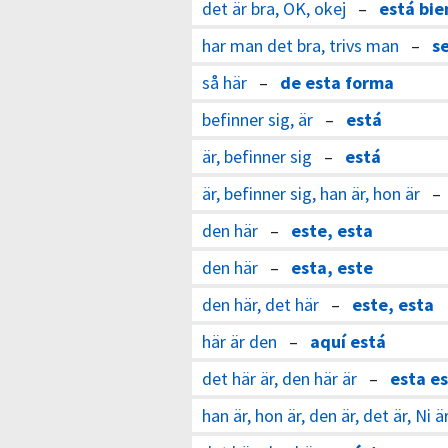
det är bra, OK, okej
–
está bie
har man det bra, trivs man
–
s
så här
–
de esta forma
befinner sig, är
–
está
är, befinner sig
–
está
är, befinner sig, han är, hon är
den här
–
este, esta
den här
–
esta, este
den här, det här
–
este, esta
här är den
–
aquí está
det här är, den här är
–
esta es
han är, hon är, den är, det är, Ni ä