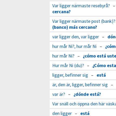
Var ligger närmaste resebyrå?
cercana?
Var ligger närmaste post (bank)?
(banco) más cercano?
var ligger den, var ligger
–
dón
hur mår Ni?, hur mår Ni
–
¿cóm
hur mår Ni?
–
¿cómo está ust
Hur mår Ni (du)?
–
¿Cómo esta
ligger, befinner sig
–
está
är, den är, ligger, befinner sig
var är?
–
¿dónde está?
Var snäll och öppna den här väsk
den ligger
–
está