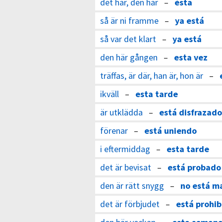
det här, den här
–
ésta
så är ni framme
–
ya está
så var det klart
–
ya está
den här gången
–
esta vez
träffas, är där, han är, hon är
–
ikväll
–
esta tarde
är utklädda
–
está disfrazado
förenar
–
está uniendo
i eftermiddag
–
esta tarde
det är bevisat
–
está probado
den är rätt snygg
–
no está m
det är förbjudet
–
está prohib