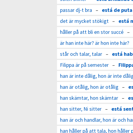
passar dj-t bra
–
está de put
det är mycket stökigt
–
está 
håller på att bli en stor succé
är han inte här? är hon inte här?
står och talar, talar
–
está ha
Filippa är på semester
–
Filip
han är inte dålig, hon är inte dåli
han är otålig, hon är otålig
–
e
han skämtar, hon skämtar
–
e
han sitter, Ni sitter
–
está sen
han är och handlar, hon är och ha
han håller på att tala, hon håller 