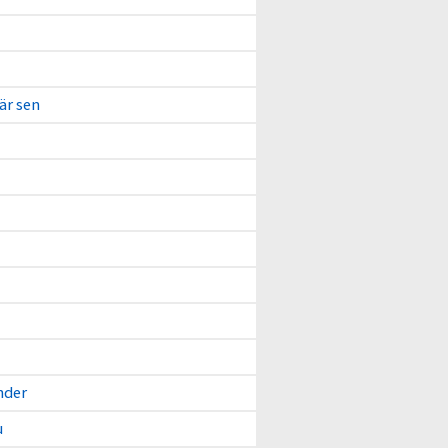
 är sen
nder
u