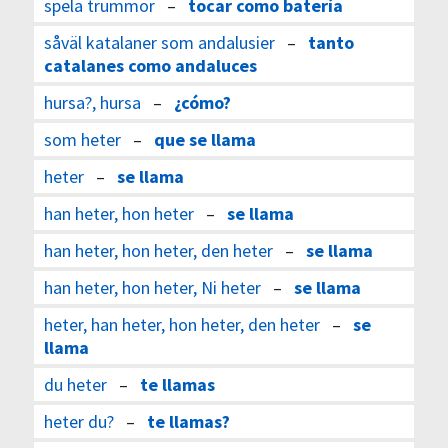
spela trummor
–
tocar como batería
såväl katalaner som andalusier
–
tanto
catalanes como andaluces
hursa?, hursa
–
¿cómo?
som heter
–
que se llama
heter
–
se llama
han heter, hon heter
–
se llama
han heter, hon heter, den heter
–
se llama
han heter, hon heter, Ni heter
–
se llama
heter, han heter, hon heter, den heter
–
se
llama
du heter
–
te llamas
heter du?
–
te llamas?