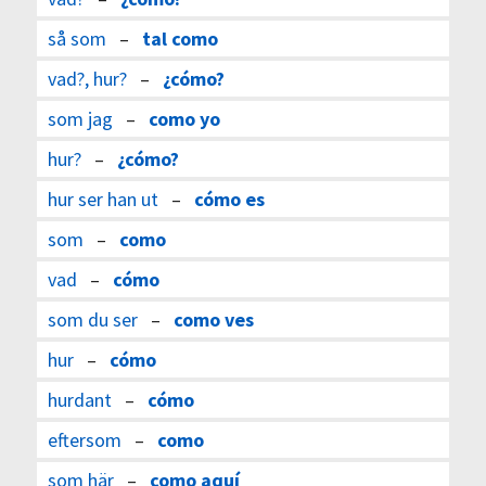
så som
–
tal como
vad?, hur?
–
¿cómo?
som jag
–
como yo
hur?
–
¿cómo?
hur ser han ut
–
cómo es
som
–
como
vad
–
cómo
som du ser
–
como ves
hur
–
cómo
hurdant
–
cómo
eftersom
–
como
som här
–
como aquí