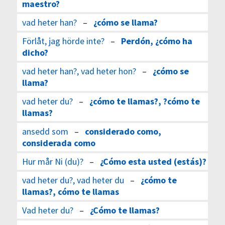
maestro?
vad heter han?
–
¿cómo se llama?
Förlåt, jag hörde inte?
–
Perdón, ¿cómo ha
dicho?
vad heter han?, vad heter hon?
–
¿cómo se
llama?
vad heter du?
–
¿cómo te llamas?, ?cómo te
llamas?
ansedd som
–
considerado como,
considerada como
Hur mår Ni (du)?
–
¿Cómo esta usted (estás)?
vad heter du?, vad heter du
–
¿cómo te
llamas?, cómo te llamas
Vad heter du?
–
¿Cómo te llamas?