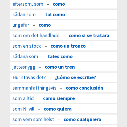
eftersom, som
–
como
sådan som
–
tal como
ungefär
–
como
som om det handlade
–
como si se tratara
som en stock
–
como un tronco
sådana som
–
tales como
jättesnygg
–
como un tren
Hur stavas det?
–
¿Cómo se escribe?
sammanfattningsvis
–
como conclusión
som alltid
–
como siempre
som Ni vill
–
como quiera
som vem som helst
–
como cualquiera