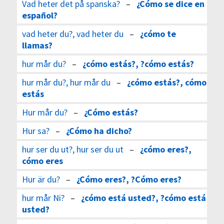
Vad heter det på spanska?
–
¿Cómo se dice en
español?
vad heter du?, vad heter du
–
¿cómo te
llamas?
hur mår du?
–
¿cómo estás?, ?cómo estás?
hur mår du?, hur mår du
–
¿cómo estás?, cómo
estás
Hur mår du?
–
¿Cómo estás?
Hur sa?
–
¿Cómo ha dicho?
hur ser du ut?, hur ser du ut
–
¿cómo eres?,
cómo eres
Hur är du?
–
¿Cómo eres?, ?Cómo eres?
hur mår Ni?
–
¿cómo está usted?, ?cómo está
usted?