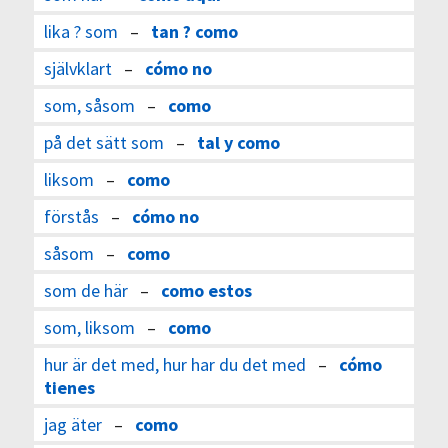
lika ? som
–
tan ? como
självklart
–
cómo no
som, såsom
–
como
på det sätt som
–
tal y como
liksom
–
como
förstås
–
cómo no
såsom
–
como
som de här
–
como estos
som, liksom
–
como
hur är det med, hur har du det med
–
cómo
tienes
jag äter
–
como