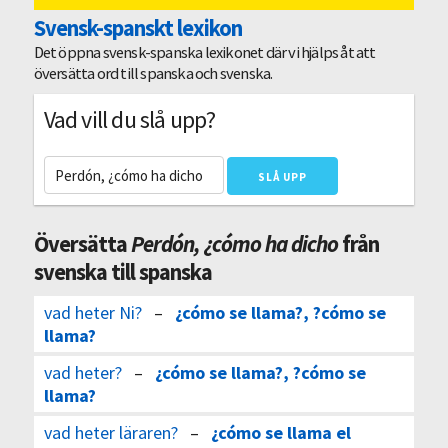
Svensk-spanskt lexikon
Det öppna svensk-spanska lexikonet där vi hjälps åt att
översätta ord till spanska och svenska.
Vad vill du slå upp?
Översätta
Perdón, ¿cómo ha dicho
från
svenska till spanska
vad heter Ni?
–
¿cómo se llama?, ?cómo se
llama?
vad heter?
–
¿cómo se llama?, ?cómo se
llama?
vad heter läraren?
–
¿cómo se llama el