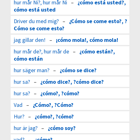
hur mår Ni?, hur mår Ni
–
¿cómo está usted?,
cómo está usted
Driver du med mig?
–
¿Cómo se come esto?, ?
Cómo se come esto?
jag gillar den!
–
¡cómo mola!, cómo mola!
hur mår de?, hur mår de
–
¿cómo están?,
cómo están
hur säger man?
–
¿cómo se dice?
hur sa?
–
¿cómo dice?, ?cómo dice?
hur sa?
–
¿cómo?, ?cómo?
Vad
–
¿Cómo?, ?Cómo?
Hur?
–
¿cómo?, ?cómo?
hur är jag?
–
¿cómo soy?
vad?
–
¿cómo?