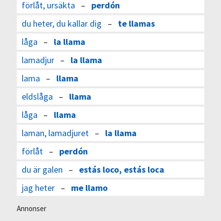
förlåt, ursäkta
–
perdón
du heter, du kallar dig
–
te llamas
låga
–
la llama
lamadjur
–
la llama
lama
–
llama
eldslåga
–
llama
låga
–
llama
laman, lamadjuret
–
la llama
förlåt
–
perdón
du är galen
–
estás loco, estás loca
jag heter
–
me llamo
Annonser