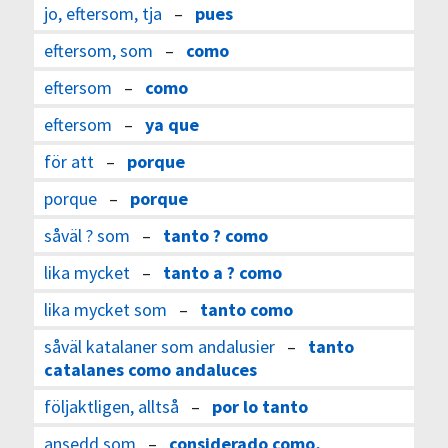
jo, eftersom, tja
–
pues
eftersom, som
–
como
eftersom
–
como
eftersom
–
ya que
för att
–
porque
porque
–
porque
såväl ? som
–
tanto ? como
lika mycket
–
tanto a ? como
lika mycket som
–
tanto como
såväl katalaner som andalusier
–
tanto
catalanes como andaluces
följaktligen, alltså
–
por lo tanto
ansedd som
–
considerado como,