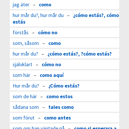
jag äter
–
como
hur mår du?, hur mår du
–
¿cómo estás?, cómo
estás
förstås
–
cómo no
som, såsom
–
como
hur mår du?
–
¿cómo estás?, ?cómo estás?
självklart
–
cómo no
som här
–
como aquí
Hur mår du?
–
¿Cómo estás?
som de här
–
como estos
sådana som
–
tales como
som förut
–
como antes
som om han väntade på
–
como si esperara a