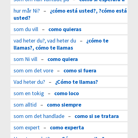
hur mår Ni?
–
¿cómo está usted?, ?cómo está
usted?
som du vill
–
como quieras
vad heter du?, vad heter du
–
¿cómo te
llamas?, cómo te llamas
som Ni vill
–
como quiera
som om det vore
–
como si fuera
Vad heter du?
–
¿Cómo te llamas?
som en tokig
–
como loco
som alltid
–
como siempre
som om det handlade
–
como si se tratara
som expert
–
como experta