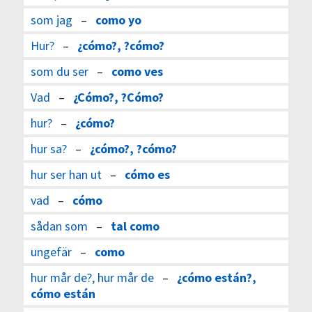
som jag
–
como yo
Hur?
–
¿cómo?, ?cómo?
som du ser
–
como ves
Vad
–
¿Cómo?, ?Cómo?
hur?
–
¿cómo?
hur sa?
–
¿cómo?, ?cómo?
hur ser han ut
–
cómo es
vad
–
cómo
sådan som
–
tal como
ungefär
–
como
hur mår de?, hur mår de
–
¿cómo están?,
cómo están