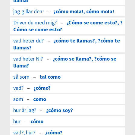
llama?
jag gillar den!
–
¡cómo mola!, cómo mola!
Driver du med mig?
–
¿Cómo se come esto?, ?
Cómo se come esto?
vad heter du?
–
¿cómo te llamas?, ?cómo te
llamas?
vad heter Ni?
–
¿cómo se llama?, ?cómo se
llama?
så som
–
tal como
vad?
–
¿cómo?
som
–
como
hur är jag?
–
¿cómo soy?
hur
–
cómo
vad?, hur?
–
¿cómo?