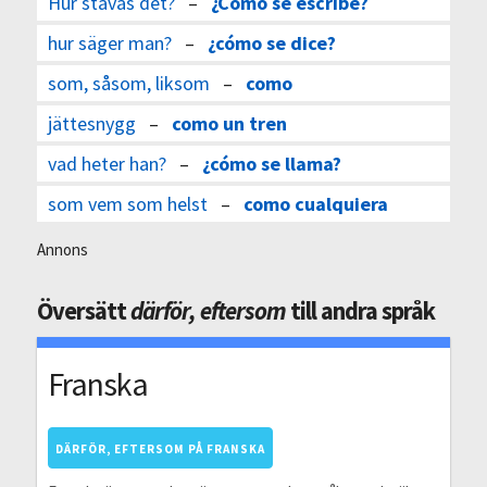
Hur stavas det?
–
¿Cómo se escribe?
hur säger man?
–
¿cómo se dice?
som, såsom, liksom
–
como
jättesnygg
–
como un tren
vad heter han?
–
¿cómo se llama?
som vem som helst
–
como cualquiera
Annons
Översätt
därför, eftersom
till andra språk
Franska
DÄRFÖR, EFTERSOM PÅ FRANSKA