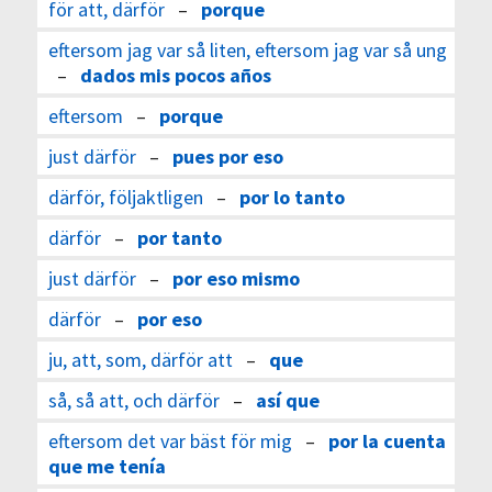
för att, därför
–
porque
eftersom jag var så liten, eftersom jag var så ung
–
dados mis pocos años
eftersom
–
porque
just därför
–
pues por eso
därför, följaktligen
–
por lo tanto
därför
–
por tanto
just därför
–
por eso mismo
därför
–
por eso
ju, att, som, därför att
–
que
så, så att, och därför
–
así que
eftersom det var bäst för mig
–
por la cuenta
que me tenía