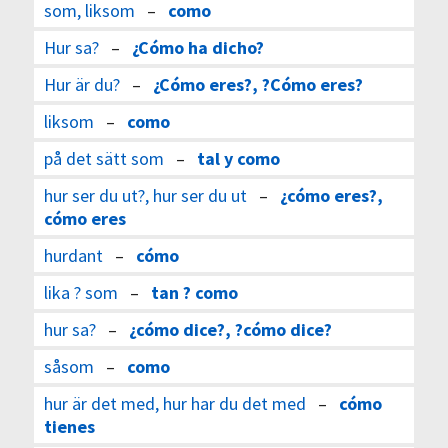
som, liksom
–
como
Hur sa?
–
¿Cómo ha dicho?
Hur är du?
–
¿Cómo eres?, ?Cómo eres?
liksom
–
como
på det sätt som
–
tal y como
hur ser du ut?, hur ser du ut
–
¿cómo eres?,
cómo eres
hurdant
–
cómo
lika ? som
–
tan ? como
hur sa?
–
¿cómo dice?, ?cómo dice?
såsom
–
como
hur är det med, hur har du det med
–
cómo
tienes