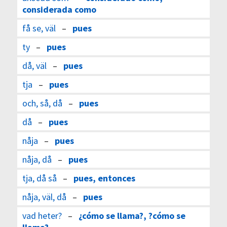
considerada como
få se, väl
–
pues
ty
–
pues
då, väl
–
pues
tja
–
pues
och, så, då
–
pues
då
–
pues
nåja
–
pues
nåja, då
–
pues
tja, då så
–
pues, entonces
nåja, väl, då
–
pues
vad heter?
–
¿cómo se llama?, ?cómo se