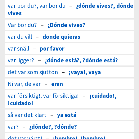
var bor du?, var bor du
–
¿dónde vives?, dónde
vives
Var bor du?
–
¿Dónde vives?
var du vill
–
donde quieras
var snäll
–
por favor
var ligger?
–
¿dónde está?, ?dónde está?
det var som sjutton
–
¡vaya!, vaya
Ni var, de var
–
eran
var försiktig!, var försiktiga!
–
¡cuidado!,
!cuidado!
så var det klart
–
ya está
var?
–
¿dónde?, ?dónde?
det var värst!
–
¡hombre!, !hombre!