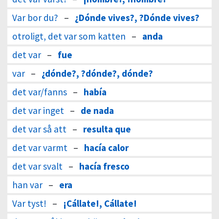
Var bor du?
–
¿Dónde vives?, ?Dónde vives?
otroligt, det var som katten
–
anda
det var
–
fue
var
–
¿dónde?, ?dónde?, dónde?
det var/fanns
–
había
det var inget
–
de nada
det var så att
–
resulta que
det var varmt
–
hacía calor
det var svalt
–
hacía fresco
han var
–
era
Var tyst!
–
¡Cállate!, Cállate!