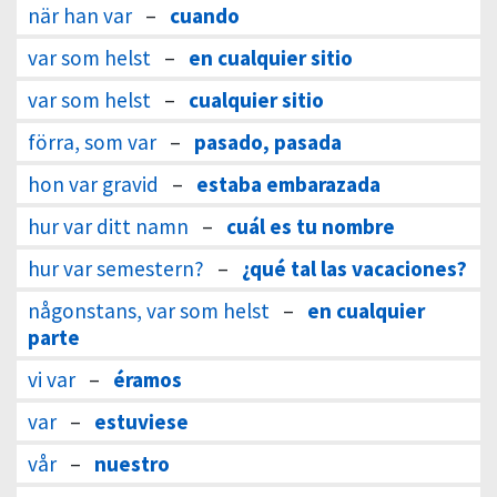
när han var
–
cuando
var som helst
–
en cualquier sitio
var som helst
–
cualquier sitio
förra, som var
–
pasado, pasada
hon var gravid
–
estaba embarazada
hur var ditt namn
–
cuál es tu nombre
hur var semestern?
–
¿qué tal las vacaciones?
någonstans, var som helst
–
en cualquier
parte
vi var
–
éramos
var
–
estuviese
vår
–
nuestro