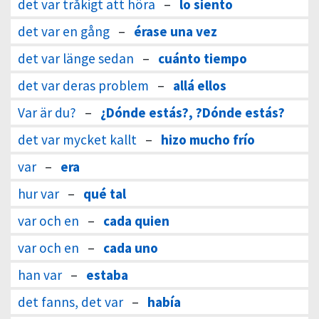
det var tråkigt att höra
–
lo siento
det var en gång
–
érase una vez
det var länge sedan
–
cuánto tiempo
det var deras problem
–
allá ellos
Var är du?
–
¿Dónde estás?, ?Dónde estás?
det var mycket kallt
–
hizo mucho frío
var
–
era
hur var
–
qué tal
var och en
–
cada quien
var och en
–
cada uno
han var
–
estaba
det fanns, det var
–
había