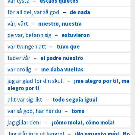
var tysta
–
estáos quietos
för all del, var så god
–
de nada
vår, vårt
–
nuestro, nuestra
de var, befann sig
–
estuvieron
var tvungen att
–
tuvo que
fader vår
–
el padre nuestro
var orolig
–
me daba vueltas
jag är glad för din skull
–
¡me alegro por ti!, me
alegro por ti
allt var sig likt
–
todo seguía igual
var så god, här har du
–
toma
jag gillar den!
–
¡cómo mola!, cómo mola!
Jag står inte ut längre!
–
¡No aguanto más!, No