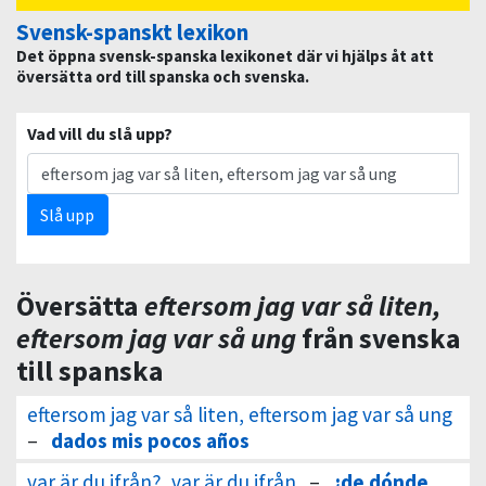
Svensk-spanskt lexikon
Det öppna svensk-spanska lexikonet där vi hjälps åt att
översätta ord till spanska och svenska.
Vad vill du slå upp?
Slå upp
Översätta
eftersom jag var så liten,
eftersom jag var så ung
från svenska
till spanska
eftersom jag var så liten, eftersom jag var så ung
–
dados mis pocos años
var är du ifrån?, var är du ifrån
–
¿de dónde