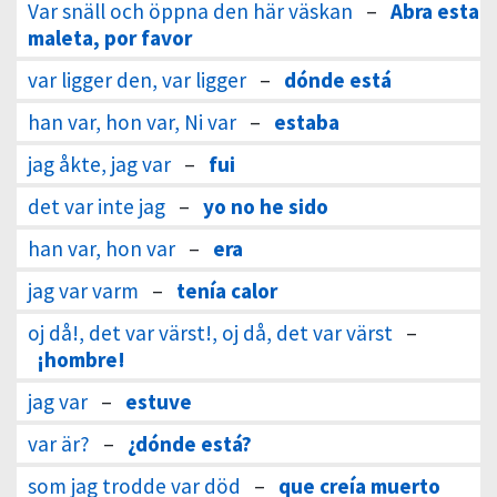
Var snäll och öppna den här väskan
–
Abra esta
maleta, por favor
var ligger den, var ligger
–
dónde está
han var, hon var, Ni var
–
estaba
jag åkte, jag var
–
fui
det var inte jag
–
yo no he sido
han var, hon var
–
era
jag var varm
–
tenía calor
oj då!, det var värst!, oj då, det var värst
–
¡hombre!
jag var
–
estuve
var är?
–
¿dónde está?
som jag trodde var död
–
que creía muerto