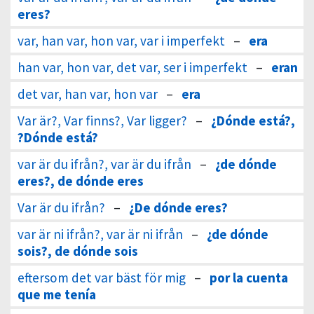
eres?
var, han var, hon var, var i imperfekt
–
era
han var, hon var, det var, ser i imperfekt
–
eran
det var, han var, hon var
–
era
Var är?, Var finns?, Var ligger?
–
¿Dónde está?,
?Dónde está?
var är du ifrån?, var är du ifrån
–
¿de dónde
eres?, de dónde eres
Var är du ifrån?
–
¿De dónde eres?
var är ni ifrån?, var är ni ifrån
–
¿de dónde
sois?, de dónde sois
eftersom det var bäst för mig
–
por la cuenta
que me tenía