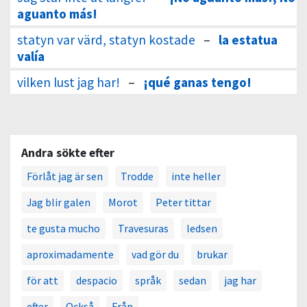
aguanto más!
statyn var värd, statyn kostade
–
la estatua
valía
vilken lust jag har!
–
¡qué ganas tengo!
Andra sökte efter
Förlåt jag är sen
Trodde
inte heller
Jag blir galen
Morot
Peter tittar
te gusta mucho
Travesuras
ledsen
aproximadamente
vad gör du
brukar
för att
despacio
språk
sedan
jag har
efter
Också
Från