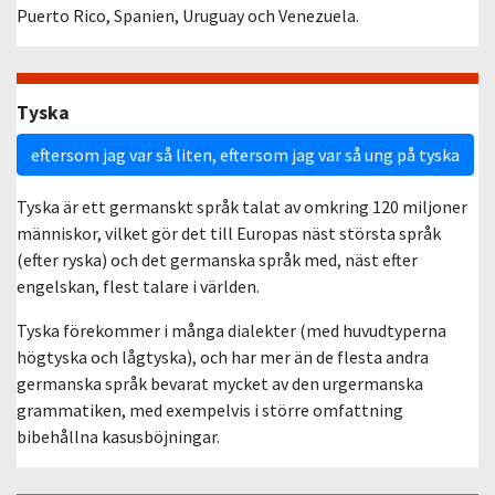
Puerto Rico, Spanien, Uruguay och Venezuela.
Tyska
eftersom jag var så liten, eftersom jag var så ung på tyska
Tyska är ett germanskt språk talat av omkring 120 miljoner
människor, vilket gör det till Europas näst största språk
(efter ryska) och det germanska språk med, näst efter
engelskan, flest talare i världen.
Tyska förekommer i många dialekter (med huvudtyperna
högtyska och lågtyska), och har mer än de flesta andra
germanska språk bevarat mycket av den urgermanska
grammatiken, med exempelvis i större omfattning
bibehållna kasusböjningar.