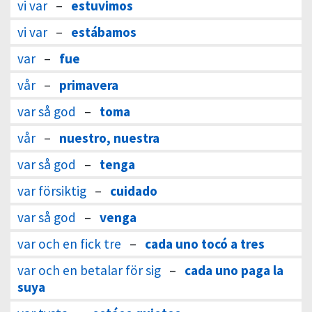
vi var
–
estuvimos
vi var
–
estábamos
var
–
fue
vår
–
primavera
var så god
–
toma
vår
–
nuestro, nuestra
var så god
–
tenga
var försiktig
–
cuidado
var så god
–
venga
var och en fick tre
–
cada uno tocó a tres
var och en betalar för sig
–
cada uno paga la
suya