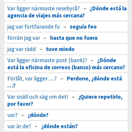
Var ligger närmaste resebyrå?
–
¿Dónde está la
agencia de viajes más cercana?
jag var fortfarande fu
–
seguía feo
förrän jag var
–
hasta que no fuera
jag var rädd
–
tuve miedo
Var ligger närmaste post (bank)?
–
¿Dónde
está la oficina de correos (banco) más cercano?
Förlåt, var ligger …?
–
Perdone, ¿dónde está
…?
Var snäll och säg om det!
–
¿Quiere repetirlo,
por favor?
var?
–
¿dónde?
var är de?
–
¿dónde están?