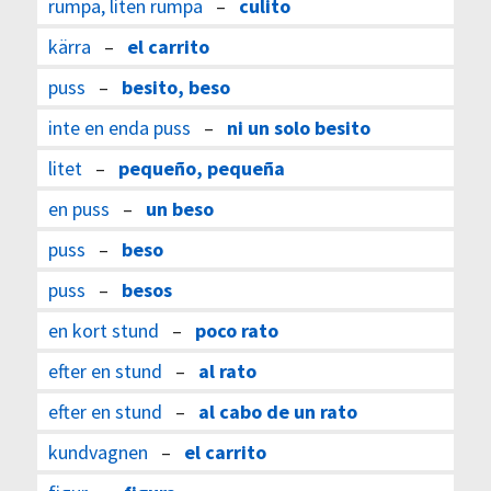
rumpa, liten rumpa
–
culito
kärra
–
el carrito
puss
–
besito, beso
inte en enda puss
–
ni un solo besito
litet
–
pequeño, pequeña
en puss
–
un beso
puss
–
beso
puss
–
besos
en kort stund
–
poco rato
efter en stund
–
al rato
efter en stund
–
al cabo de un rato
kundvagnen
–
el carrito