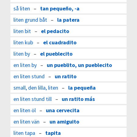
så liten
–
tan pequeño, -a
liten grund båt
–
la patera
liten bit
–
el pedacito
liten kub
–
el cuadradito
liten by
–
el pueblecito
en liten by
–
un pueblito, un pueblecito
en liten stund
–
un ratito
small, den lilla, liten
–
la pequeña
en liten stund till
–
un ratito más
en liten öl
–
una cervecita
en liten vän
–
un amiguito
liten tapa
–
tapita