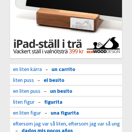
en liten kärra
–
un carrito
liten puss
–
el besito
en liten puss
–
un besito
liten figur
–
figurita
en liten figur
–
una figurita
eftersom jag var så liten, eftersom jag var så ung
–
dados mis pocos años