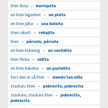
liten åsna
–
borriquita
en liten lägenhet
–
un pisito
en liten påse
–
una bolsita
liten rabatt
–
rebajita
liten
–
párvulo, párvula
en liten klänning
–
un vestidito
liten flicka
–
niñita
en liten bakelse
–
un pastelito
fast den är så liten
–
siendo tan niña
stackars liten
–
pobrecito, pobrecita
stackare, stackars liten
–
pobrecito,
pobrecita