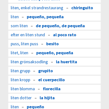
liten, enkel strandrestaurang
–
chiringuito
liten
–
pequeño, pequeña
som liten
–
de pequeño, de pequeña
efter en liten stund
–
al poco rato
puss, liten puss
–
besito
litet, liten
–
pequeño, pequeña
liten grönsaksodling
–
la huertita
liten grupp
–
grupito
liten kropp
–
el cuerpecillo
liten blomma
–
florecilla
liten dotter
–
la hijita
liten
–
pequeño