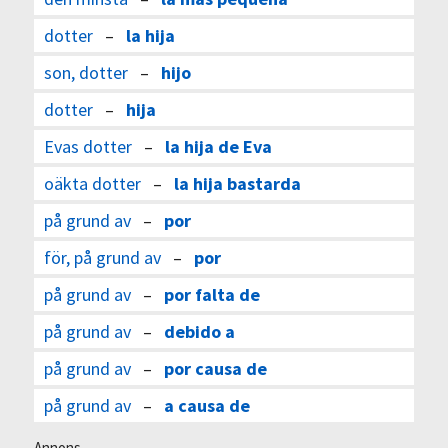
dotter
–
la hija
son, dotter
–
hijo
dotter
–
hija
Evas dotter
–
la hija de Eva
oäkta dotter
–
la hija bastarda
på grund av
–
por
för, på grund av
–
por
på grund av
–
por falta de
på grund av
–
debido a
på grund av
–
por causa de
på grund av
–
a causa de
Annons