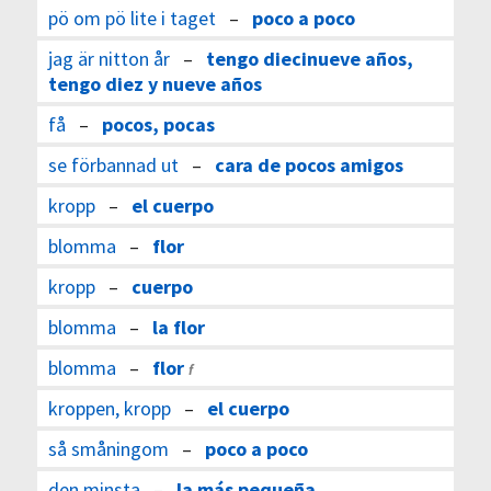
pö om pö lite i taget
–
poco a poco
jag är nitton år
–
tengo diecinueve años,
tengo diez y nueve años
få
–
pocos, pocas
se förbannad ut
–
cara de pocos amigos
kropp
–
el cuerpo
blomma
–
flor
kropp
–
cuerpo
blomma
–
la flor
blomma
–
flor
f
kroppen, kropp
–
el cuerpo
så småningom
–
poco a poco
den minsta
–
la más pequeña