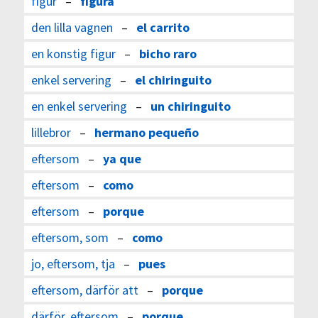
figur
–
figura
den lilla vagnen
–
el carrito
en konstig figur
–
bicho raro
enkel servering
–
el chiringuito
en enkel servering
–
un chiringuito
lillebror
–
hermano pequeño
eftersom
–
ya que
eftersom
–
como
eftersom
–
porque
eftersom, som
–
como
jo, eftersom, tja
–
pues
eftersom, därför att
–
porque
därför, eftersom
–
porque