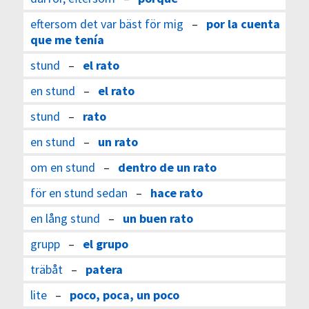
eftersom det var bäst för mig
–
por la cuenta
que me tenía
stund
–
el rato
en stund
–
el rato
stund
–
rato
en stund
–
un rato
om en stund
–
dentro de un rato
för en stund sedan
–
hace rato
en lång stund
–
un buen rato
grupp
–
el grupo
träbåt
–
patera
lite
–
poco, poca, un poco