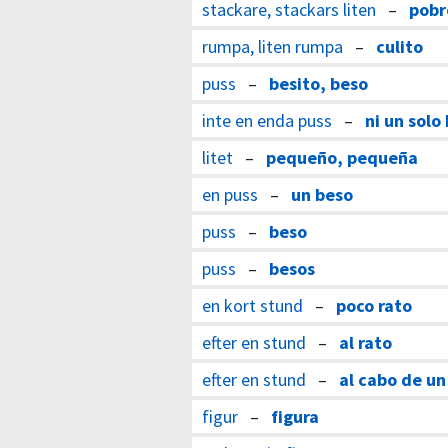
stackare, stackars liten
–
pobr
rumpa, liten rumpa
–
culito
puss
–
besito, beso
inte en enda puss
–
ni un solo
litet
–
pequeño, pequeña
en puss
–
un beso
puss
–
beso
puss
–
besos
en kort stund
–
poco rato
efter en stund
–
al rato
efter en stund
–
al cabo de un
figur
–
figura