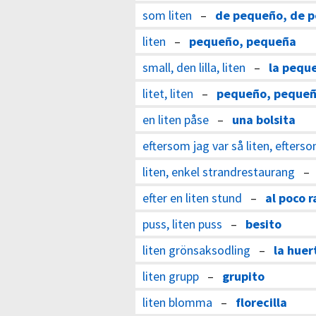
som liten
–
de pequeño, de 
liten
–
pequeño, pequeña
small, den lilla, liten
–
la pequ
litet, liten
–
pequeño, peque
en liten påse
–
una bolsita
eftersom jag var så liten, efters
liten, enkel strandrestaurang
efter en liten stund
–
al poco r
puss, liten puss
–
besito
liten grönsaksodling
–
la huer
liten grupp
–
grupito
liten blomma
–
florecilla