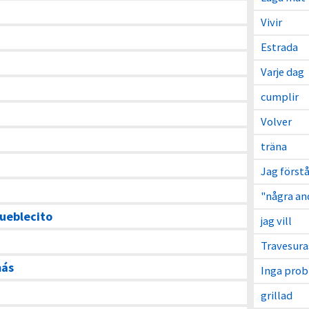
Vivir
Estrada
Varje dag
cumplir
Volver
träna
Jag förstå
"några an
pueblecito
jag vill
Travesura
más
Inga pro
grillad