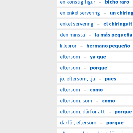
en konstig figur
–
bicho raro
en enkel servering
–
un chirin
enkel servering
–
el chiringui
den minsta
–
la más pequeña
lillebror
–
hermano pequeño
eftersom
–
ya que
eftersom
–
porque
jo, eftersom, tja
–
pues
eftersom
–
como
eftersom, som
–
como
eftersom, därför att
–
porque
därför, eftersom
–
porque