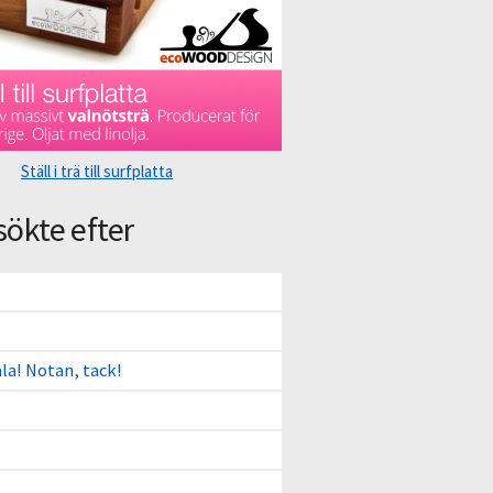
Ställ i trä till surfplatta
sökte efter
ala! Notan, tack!