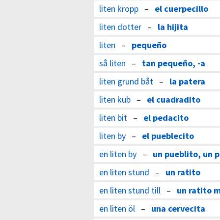
liten kropp
–
el cuerpecillo
liten dotter
–
la hijita
liten
–
pequeño
så liten
–
tan pequeño, -a
liten grund båt
–
la patera
liten kub
–
el cuadradito
liten bit
–
el pedacito
liten by
–
el pueblecito
en liten by
–
un pueblito, un 
en liten stund
–
un ratito
en liten stund till
–
un ratito 
en liten öl
–
una cervecita