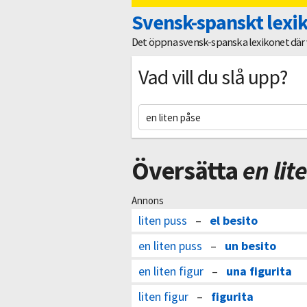
Svensk-spanskt lexi
Det öppna svensk-spanska lexikonet där vi
Vad vill du slå upp?
Översätta
en lit
Annons
liten puss
–
el besito
en liten puss
–
un besito
en liten figur
–
una figurita
liten figur
–
figurita