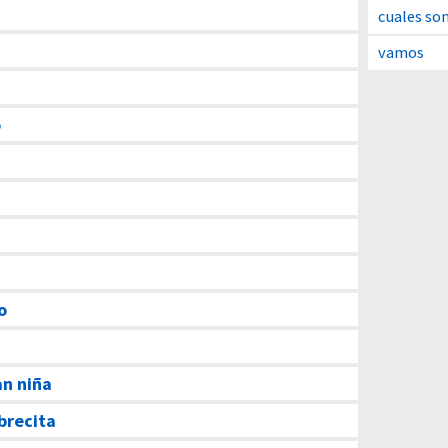
cuales so
vamos
o
o
an niña
brecita