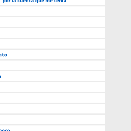
–
por la cuenta que me tenía
ato
o
poco