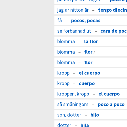
jag är nitton år
–
tengo diecin
få
–
pocos, pocas
se förbannad ut
–
cara de po
blomma
–
la flor
blomma
–
flor
f
blomma
–
flor
kropp
–
el cuerpo
kropp
–
cuerpo
kroppen, kropp
–
el cuerpo
så småningom
–
poco a poco
son, dotter
–
hijo
dotter
–
hija