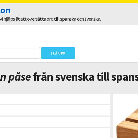
kon
 hjälps åt att översätta ord till spanska och svenska.
en påse
från svenska till span