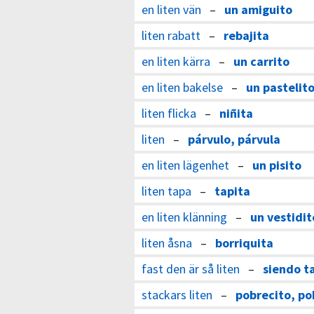
en liten vän
–
un amiguito
liten rabatt
–
rebajita
en liten kärra
–
un carrito
en liten bakelse
–
un pastelit
liten flicka
–
niñita
liten
–
párvulo, párvula
en liten lägenhet
–
un pisito
liten tapa
–
tapita
en liten klänning
–
un vestidit
liten åsna
–
borriquita
fast den är så liten
–
siendo t
stackars liten
–
pobrecito, po