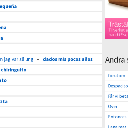
pequeña
eña
ña
Andra 
om jag var så ung
–
dados mis pocos años
–
chiringuito
förutom
ato
Despacito
Får vi bet
tita
Över
Entonces
Laga mat