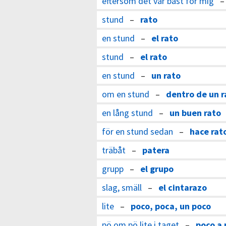
eftersom det var bäst för mig
stund
–
rato
en stund
–
el rato
stund
–
el rato
en stund
–
un rato
om en stund
–
dentro de un r
en lång stund
–
un buen rato
för en stund sedan
–
hace rat
träbåt
–
patera
grupp
–
el grupo
slag, smäll
–
el cintarazo
lite
–
poco, poca, un poco
pö om pö lite i taget
–
poco a 