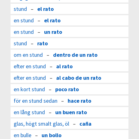
stund
–
el rato
en stund
–
el rato
en stund
–
un rato
stund
–
rato
om en stund
–
dentro de un rato
efter en stund
–
al rato
efter en stund
–
al cabo de un rato
en kort stund
–
poco rato
för en stund sedan
–
hace rato
en lång stund
–
un buen rato
glas, högt smalt glas, öl
–
caña
en bulle
–
un bollo