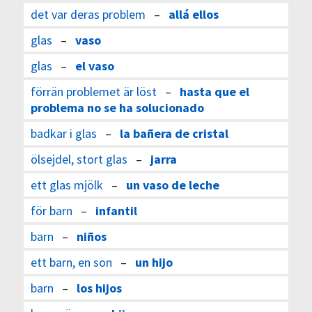
det var deras problem
–
allá ellos
glas
–
vaso
glas
–
el vaso
förrän problemet är löst
–
hasta que el
problema no se ha solucionado
badkar i glas
–
la bañera de cristal
ölsejdel, stort glas
–
jarra
ett glas mjölk
–
un vaso de leche
för barn
–
infantil
barn
–
niños
ett barn, en son
–
un hijo
barn
–
los hijos