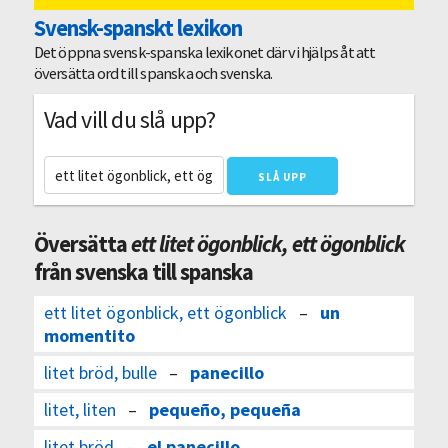
Svensk-spanskt lexikon
Det öppna svensk-spanska lexikonet där vi hjälps åt att
översätta ord till spanska och svenska.
Vad vill du slå upp?
Översätta
ett litet ögonblick, ett ögonblick
från svenska till spanska
ett litet ögonblick, ett ögonblick
–
un
momentito
litet bröd, bulle
–
panecillo
litet, liten
–
pequeño, pequeña
litet bröd
–
el panecillo