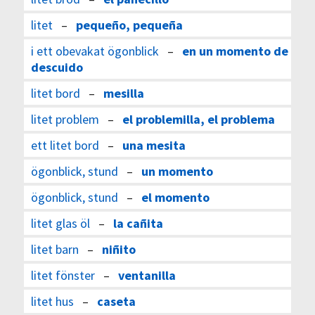
litet
–
pequeño, pequeña
i ett obevakat ögonblick
–
en un momento de
descuido
litet bord
–
mesilla
litet problem
–
el problemilla, el problema
ett litet bord
–
una mesita
ögonblick, stund
–
un momento
ögonblick, stund
–
el momento
litet glas öl
–
la cañita
litet barn
–
niñito
litet fönster
–
ventanilla
litet hus
–
caseta