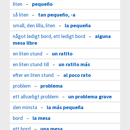
liten
–
pequeño
så liten
–
tan pequeño, -a
small, den lilla, liten
–
la pequeña
något ledigt bord, ett ledigt bord
–
alguna
mesa libre
en liten stund
–
un ratito
en liten stund till
–
un ratito más
efter en liten stund
–
al poco rato
problem
–
problema
ett allvarligt problem
–
un problema grave
den minsta
–
la más pequeña
bord
–
la mesa
ett bord
–
una mesa