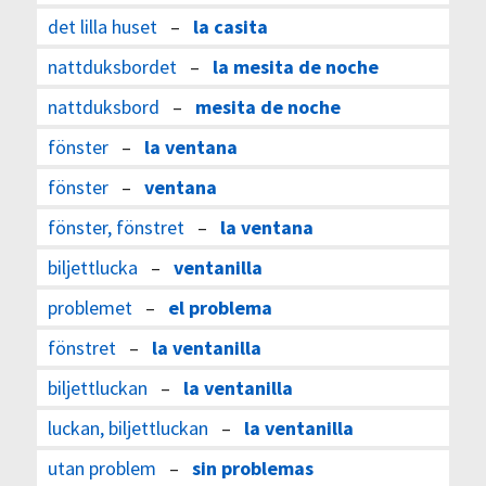
det lilla huset
–
la casita
nattduksbordet
–
la mesita de noche
nattduksbord
–
mesita de noche
fönster
–
la ventana
fönster
–
ventana
fönster, fönstret
–
la ventana
biljettlucka
–
ventanilla
problemet
–
el problema
fönstret
–
la ventanilla
biljettluckan
–
la ventanilla
luckan, biljettluckan
–
la ventanilla
utan problem
–
sin problemas