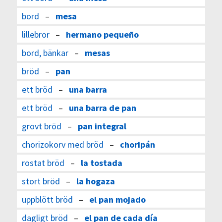
bord
–
mesa
lillebror
–
hermano pequeño
bord, bänkar
–
mesas
bröd
–
pan
ett bröd
–
una barra
ett bröd
–
una barra de pan
grovt bröd
–
pan integral
chorizokorv med bröd
–
choripán
rostat bröd
–
la tostada
stort bröd
–
la hogaza
uppblött bröd
–
el pan mojado
dagligt bröd
–
el pan de cada día