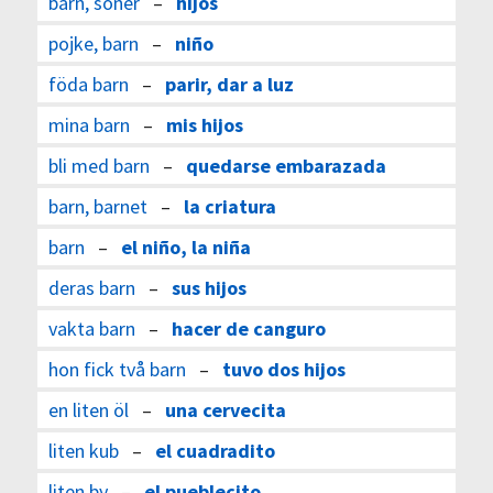
barn, söner
–
hijos
pojke, barn
–
niño
föda barn
–
parir, dar a luz
mina barn
–
mis hijos
bli med barn
–
quedarse embarazada
barn, barnet
–
la criatura
barn
–
el niño, la niña
deras barn
–
sus hijos
vakta barn
–
hacer de canguro
hon fick två barn
–
tuvo dos hijos
en liten öl
–
una cervecita
liten kub
–
el cuadradito
liten by
–
el pueblecito