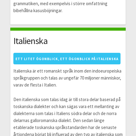
grammatiken, med exempelvis i större omfattning
bibehållna kasusböjningar.
Italienska
ETT LITET ÖGONBLICK, ETT ÖGONBLICK PÅ ITALIENSKA
Italienska är ett romanskt språk inom den indoeuropeiska
språkgruppen och talas av ungefär 70 miljoner människor,
varav de flesta i Italien.
Den italienska som talas idag är till stora delar baserad på
toskanska dialekter och kan sägas vara ett mellanting av
dialekterna som talas i Italiens södra delar och de norra
delarnas galloromanska dialekt. Den sedan länge
etablerade toskanska språkstandarden har de senaste
årtiondena börjat bli influerad av den typ av italienska som