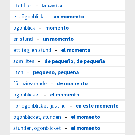
litet hus
–
la casita
ett ögonblick
–
un momento
ögonblick
–
momento
en stund
–
un momento
ett tag, en stund
–
el momento
som liten
–
de pequeño, de pequeña
liten
–
pequeño, pequeña
för närvarande
–
de momento
ögonblicket
–
el momento
för ögonblicket, just nu
–
en este momento
ögonblicket, stunden
–
el momento
stunden, ögonblicket
–
el momento