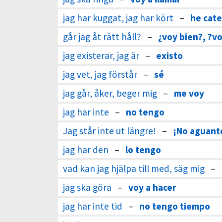
jag har kuggat, jag har kört
–
he cat
går jag åt rätt håll?
–
¿voy bien?, ?v
jag existerar, jag är
–
existo
jag vet, jag förstår
–
sé
jag går, åker, beger mig
–
me voy
jag har inte
–
no tengo
Jag står inte ut längre!
–
¡No aguant
jag har den
–
lo tengo
vad kan jag hjälpa till med, säg mig
–
jag ska göra
–
voy a hacer
jag har inte tid
–
no tengo tiempo