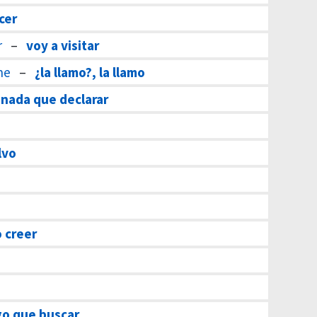
cer
r
–
voy a visitar
ne
–
¿la llamo?, la llamo
nada que declarar
lvo
 creer
o que buscar