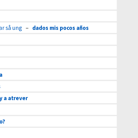
var så ung
–
dados mis pocos años
a
s
y a atrever
o?