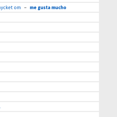
 mycket om
–
me gusta mucho
.