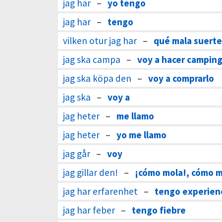
jag har
–
yo tengo
jag har
–
tengo
vilken otur jag har
–
qué mala suert
jag ska campa
–
voy a hacer campin
jag ska köpa den
–
voy a comprarlo
jag ska
–
voy a
jag heter
–
me llamo
jag heter
–
yo me llamo
jag går
–
voy
jag gillar den!
–
¡cómo mola!, cómo m
jag har erfarenhet
–
tengo experien
jag har feber
–
tengo fiebre