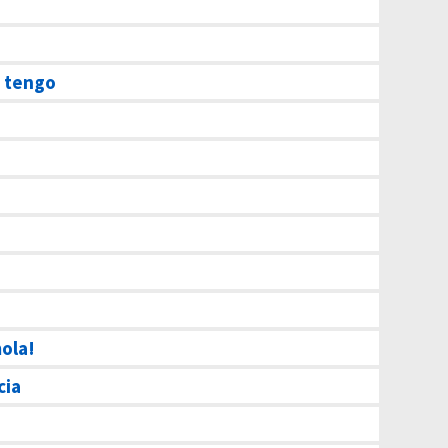
e tengo
g
ola!
cia