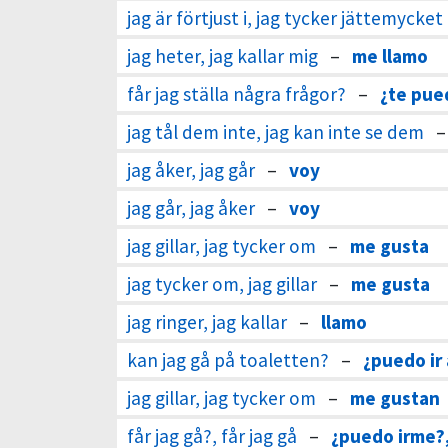
jag är förtjust i, jag tycker jättemycke
jag heter, jag kallar mig
–
me llamo
får jag ställa några frågor?
–
¿te pue
jag tål dem inte, jag kan inte se dem
jag åker, jag går
–
voy
jag går, jag åker
–
voy
jag gillar, jag tycker om
–
me gusta
jag tycker om, jag gillar
–
me gusta
jag ringer, jag kallar
–
llamo
kan jag gå på toaletten?
–
¿puedo ir 
jag gillar, jag tycker om
–
me gustan
får jag gå?, får jag gå
–
¿puedo irme?