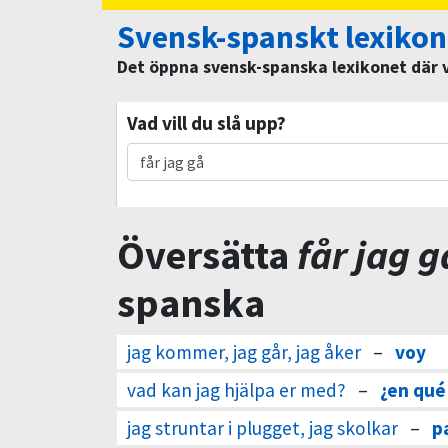
Svensk-spanskt lexikon
Det öppna svensk-spanska lexikonet där vi
Vad vill du slå upp?
Översätta
får jag g
spanska
jag kommer, jag går, jag åker
–
voy
vad kan jag hjälpa er med?
–
¿en qué
jag struntar i plugget, jag skolkar
–
p