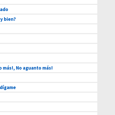
eado
oy bien?
o más!, No aguanto más!
dígame