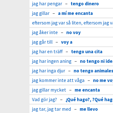
jag har pengar
–
tengo dinero
jag gillar
–
a mí me encanta
eftersom jag var så liten, eftersom jag 
jag åker inte
–
no voy
jag går till
–
voy a
jag har en träff
–
tengo una cita
jag har ingen aning
–
no tengo ni ide
jag har inga djur
–
no tengo animale
jag kommer inte att våga
–
no me vo
jag gillar mycket
–
me encanta
Vad gör jag?
–
¿Qué hago?, ?Qué hag
jag tar, jag tar med
–
me llevo