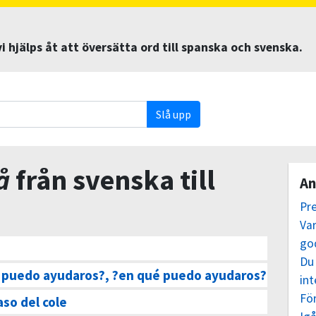
 hjälps åt att översätta ord till spanska och svenska.
Slå upp
å
från svenska till
An
Pr
Va
go
Du
 puedo ayudaros?, ?en qué puedo ayudaros?
int
För
aso del cole