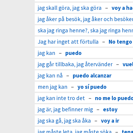
jag skall göra, jag ska göra
–
voy a ha
jag åker på besök, jag åker och besöke
ska jag ringa henne?, ska jag ringa hen
Jag har inget att förtulla
–
No tengo 
jag kan
–
puedo
jag går tillbaka, jag återvänder
–
vue
jag kan nå
–
puedo alcanzar
men jag kan
–
yo sí puedo
jag kan inte tro det
–
no me lo puedo
jag är, jag befinner mig
–
estoy
jag ska gå, jag ska åka
–
voy a ir
jag måste leta, jag måste söka
–
teng