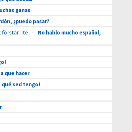
uchas ganas
rdón, ¿puedo pasar?
förstår lite
–
No hablo mucho español,
go!
a que hacer
, qué sed tengo!
r