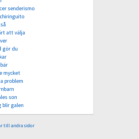
r
cer senderismo
chiringuito
tså
rt att välja
ver
d gör du
kar
åbär
te mycket
ga problem
rnbarn
ales son
 blir galen
r till andra sidor