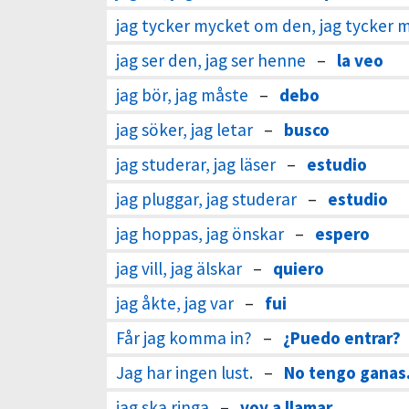
jag tycker mycket om den, jag tycker
jag ser den, jag ser henne
–
la veo
jag bör, jag måste
–
debo
jag söker, jag letar
–
busco
jag studerar, jag läser
–
estudio
jag pluggar, jag studerar
–
estudio
jag hoppas, jag önskar
–
espero
jag vill, jag älskar
–
quiero
jag åkte, jag var
–
fui
Får jag komma in?
–
¿Puedo entrar?
Jag har ingen lust.
–
No tengo ganas
jag ska ringa
–
voy a llamar