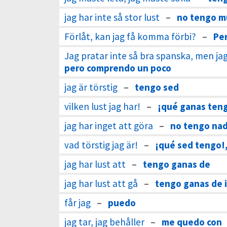
jag har inte så stor lust
–
no tengo m
Förlåt, kan jag få komma förbi?
–
Pe
Jag pratar inte så bra spanska, men jag 
pero comprendo un poco
jag är törstig
–
tengo sed
vilken lust jag har!
–
¡qué ganas ten
jag har inget att göra
–
no tengo nad
vad törstig jag är!
–
¡qué sed tengo!
jag har lust att
–
tengo ganas de
jag har lust att gå
–
tengo ganas de i
får jag
–
puedo
jag tar, jag behåller
–
me quedo con