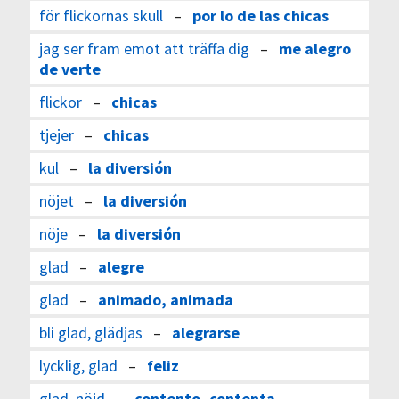
för flickornas skull
–
por lo de las chicas
jag ser fram emot att träffa dig
–
me alegro
de verte
flickor
–
chicas
tjejer
–
chicas
kul
–
la diversión
nöjet
–
la diversión
nöje
–
la diversión
glad
–
alegre
glad
–
animado, animada
bli glad, glädjas
–
alegrarse
lycklig, glad
–
feliz
glad, nöjd
–
contento, contenta