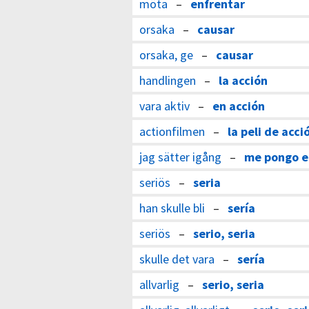
möta
–
enfrentar
orsaka
–
causar
orsaka, ge
–
causar
handlingen
–
la acción
vara aktiv
–
en acción
actionfilmen
–
la peli de acci
jag sätter igång
–
me pongo e
seriös
–
seria
han skulle bli
–
sería
seriös
–
serio, seria
skulle det vara
–
sería
allvarlig
–
serio, seria