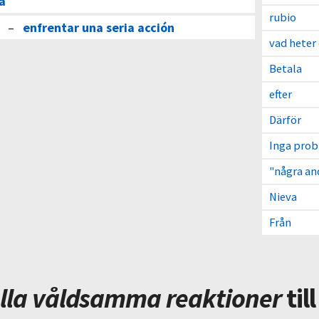
ia
rubio
–
enfrentar una seria acción
vad heter
Betala
efter
Därför
Inga pro
"några an
Nieva
Från
lla våldsamma reaktioner
til