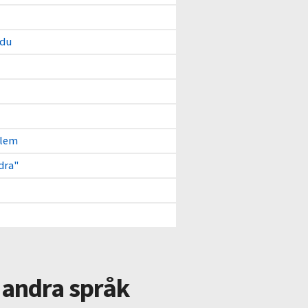
 du
blem
dra"
l andra språk