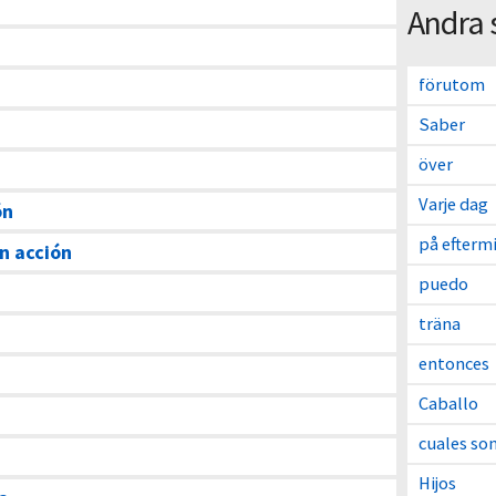
Andra 
förutom
Saber
över
Varje dag
ón
på efterm
n acción
puedo
träna
entonces
Caballo
cuales so
Hijos