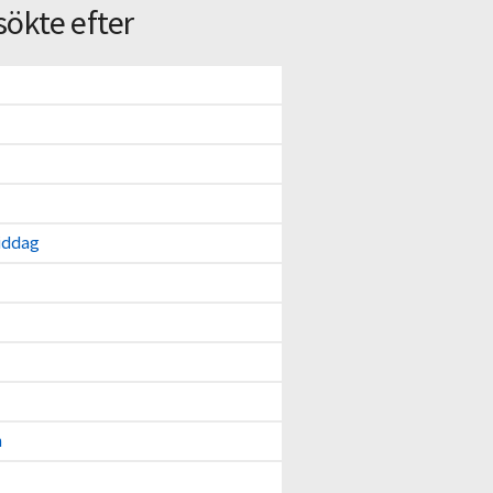
sökte efter
iddag
n