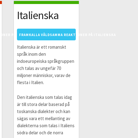
Italienska
ONER PÅ TYSKA
FRAMKALLA VÅLDSAMMA REAKTIONER PÅ ITALIENSKA
Italienska är ett romanskt
språk inom den
indoeuropeiska språkgruppen
och talas av ungefär 70
miljoner människor, varav de
flesta i Italien.
Den italienska som talas idag
är till stora delar baserad på
toskanska dialekter och kan
sägas vara ett mellanting av
dialekterna som talas i Italiens
södra delar och de norra