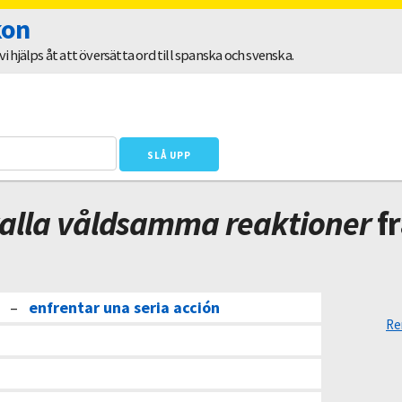
kon
 hjälps åt att översätta ord till spanska och svenska.
alla våldsamma reaktioner
fr
–
enfrentar una seria acción
Re