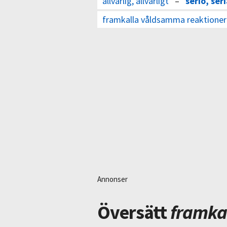
allvarlig, allvarligt
–
serio, ser
framkalla våldsamma reaktioner
Annonser
Översätt
framka