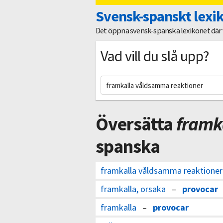
Svensk-spanskt lexi
Det öppna svensk-spanska lexikonet där vi
Vad vill du slå upp?
Översätta
framk
spanska
framkalla våldsamma reaktioner
framkalla, orsaka
–
provocar
framkalla
–
provocar