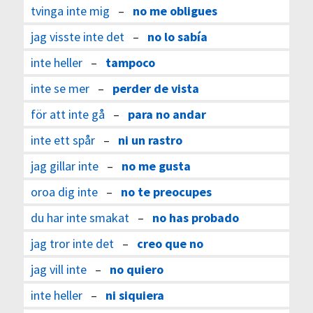
tvinga inte mig
–
no me obligues
jag visste inte det
–
no lo sabía
inte heller
–
tampoco
inte se mer
–
perder de vista
för att inte gå
–
para no andar
inte ett spår
–
ni un rastro
jag gillar inte
–
no me gusta
oroa dig inte
–
no te preocupes
du har inte smakat
–
no has probado
jag tror inte det
–
creo que no
jag vill inte
–
no quiero
inte heller
–
ni siquiera