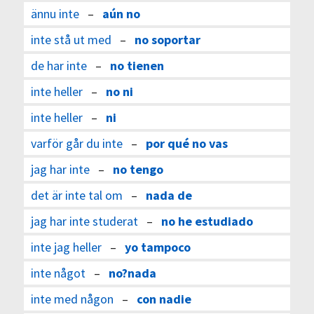
ännu inte
–
aún no
inte stå ut med
–
no soportar
de har inte
–
no tienen
inte heller
–
no ni
inte heller
–
ni
varför går du inte
–
por qué no vas
jag har inte
–
no tengo
det är inte tal om
–
nada de
jag har inte studerat
–
no he estudiado
inte jag heller
–
yo tampoco
inte något
–
no?nada
inte med någon
–
con nadie