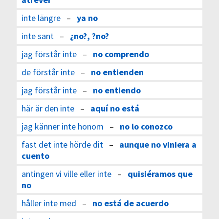
inte längre
–
ya no
inte sant
–
¿no?, ?no?
jag förstår inte
–
no comprendo
de förstår inte
–
no entienden
jag förstår inte
–
no entiendo
här är den inte
–
aquí no está
jag känner inte honom
–
no lo conozco
fast det inte hörde dit
–
aunque no viniera a
cuento
antingen vi ville eller inte
–
quisiéramos que
no
håller inte med
–
no está de acuerdo