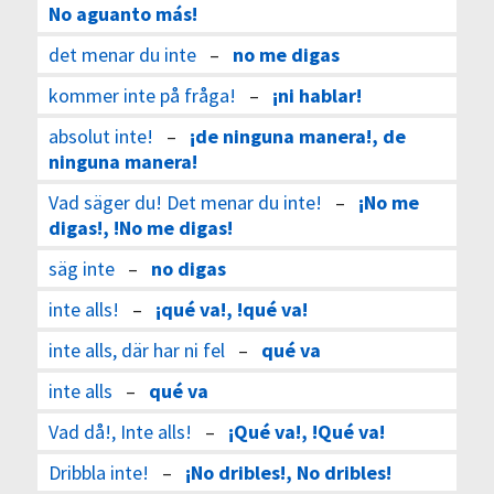
No aguanto más!
det menar du inte
–
no me digas
kommer inte på fråga!
–
¡ni hablar!
absolut inte!
–
¡de ninguna manera!, de
ninguna manera!
Vad säger du! Det menar du inte!
–
¡No me
digas!, !No me digas!
säg inte
–
no digas
inte alls!
–
¡qué va!, !qué va!
inte alls, där har ni fel
–
qué va
inte alls
–
qué va
Vad då!, Inte alls!
–
¡Qué va!, !Qué va!
Dribbla inte!
–
¡No dribles!, No dribles!