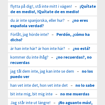
flytta på dig!, stå inte mitt i vägen!
–
¡Quítate
de en medio!, !Quítate de en medio!
du är inte spanjorska, eller hur?
–
¿no eres
española verdad?
Förlåt, jag hörde inte?
–
Perdón, ¿cómo ha
dicho?
är han inte här? är hon inte här?
–
¿no está?
kommer du inte ihåg?
–
¿no recuerdas?, no
recuerdas
jag tål dem inte, jag kan inte se dem
–
no los
puedo ver
han vet inte det, hon vet inte det
–
no lo sabe
bit inte mig, bit mig inte
–
no me muerdas
Jag står inte ut längre!
–
¡No aguanto más!,