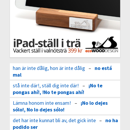
han är inte dålig, hon är inte dålig
–
no está
mal
stå inte där!, ställ dig inte där!
–
¡No te
pongas ahí!, !No te pongas ahí!
Lämna honom inte ensam!
–
¡No lo dejes
sólo!, No lo dejes sólo!
det har inte kunnat bli av, det gick inte
–
no ha
podido ser