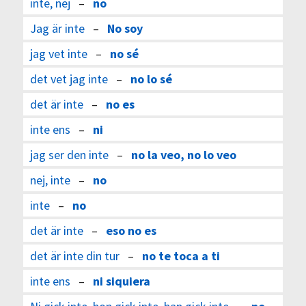
inte, nej
–
no
Jag är inte
–
No soy
jag vet inte
–
no sé
det vet jag inte
–
no lo sé
det är inte
–
no es
inte ens
–
ni
jag ser den inte
–
no la veo, no lo veo
nej, inte
–
no
inte
–
no
det är inte
–
eso no es
det är inte din tur
–
no te toca a ti
inte ens
–
ni siquiera