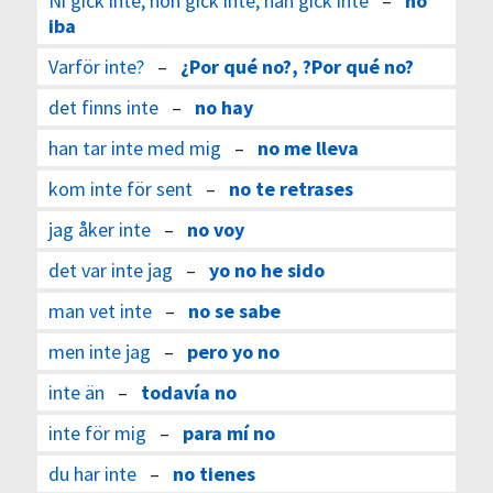
Ni gick inte, hon gick inte, han gick inte
–
no
iba
Varför inte?
–
¿Por qué no?, ?Por qué no?
det finns inte
–
no hay
han tar inte med mig
–
no me lleva
kom inte för sent
–
no te retrases
jag åker inte
–
no voy
det var inte jag
–
yo no he sido
man vet inte
–
no se sabe
men inte jag
–
pero yo no
inte än
–
todavía no
inte för mig
–
para mí no
du har inte
–
no tienes