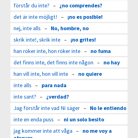
förstår du inte?
–
¿no comprendes?
det är inte möjligt!
–
¡no es posible!
nej, inte alls
–
No, hombre, no
skrik inte!, skrik inte
–
¡no grites!
han röker inte, hon röker inte
–
no fuma
det finns inte, det finns inte någon
–
no hay
han vill inte, hon vill inte
–
no quiere
inte alls
–
para nada
inte sant?
–
¿verdad?
Jag förstår inte vad Ni säger
–
No le entiendo
inte en enda puss
–
ni un solo besito
jag kommer inte att våga
–
no me voy a
atrever