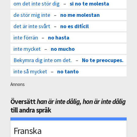
om det inte stör dig
–
si no te molesta
de stör mig inte
–
no me molestan
det är inte svårt
–
no es difícil
inte förrän
–
no hasta
inte mycket
–
no mucho
Bekymra dig inte om det.
–
No te preocupes.
inte så mycket
–
no tanto
Annons
Översätt
han är inte dålig, hon är inte dålig
till andra språk
Franska