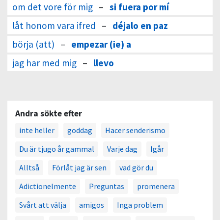
om det vore för mig
–
si fuera por mí
låt honom vara ifred
–
déjalo en paz
börja (att)
–
empezar (ie) a
jag har med mig
–
llevo
Andra sökte efter
inte heller
goddag
Hacer senderismo
Du är tjugo år gammal
Varje dag
Igår
Alltså
Förlåt jag är sen
vad gör du
Adictionelmente
Preguntas
promenera
Svårt att välja
amigos
Inga problem