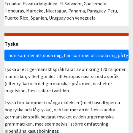
Ecuador, Ekvatorialguinea, El Salvador, Guatemala,
Honduras, Marocko, Nicaragua, Panama, Paraguay, Peru,
Puerto Rico, Spanien, Uruguay och Venezuela.
Tyska
hon kommer att döda mig, han kommer att döda mig på tysk
Tyska är ett germanskt språk talat av omkring 120 miljoner
människor, vilket gör det till Europas näst största språk
(efter ryska) och det germanska språk med, näst efter
engelskan, flest talare i världen.
Tyska förekommer i många dialekter (med huvudtyperna
högtyska och lågtyska), och har mer än de flesta andra
germanska språk bevarat mycket av den urgermanska
grammatiken, med exempelvis i större omfattning
bibehållna kasusböjningar.