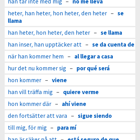
han tar inte med mig
–
no me lleva
heter, han heter, hon heter, den heter
–
se
llama
han heter, hon heter, den heter
–
se llama
han inser, han upptäcker att
–
se da cuenta de
när han kommer hem
–
al llegar a casa
hur det nu kommer sig
–
por qué será
hon kommer
–
viene
han vill träffa mig
–
quiere verme
hon kommer där
–
ahí viene
den fortsätter att vara
–
sigue siendo
till mig, för mig
–
para mí
han är säker på att
–
está seguro de que