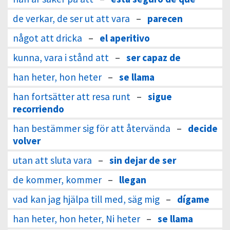
de verkar, de ser ut att vara
–
parecen
något att dricka
–
el aperitivo
kunna, vara i stånd att
–
ser capaz de
han heter, hon heter
–
se llama
han fortsätter att resa runt
–
sigue
recorriendo
han bestämmer sig för att återvända
–
decide
volver
utan att sluta vara
–
sin dejar de ser
de kommer, kommer
–
llegan
vad kan jag hjälpa till med, säg mig
–
dígame
han heter, hon heter, Ni heter
–
se llama