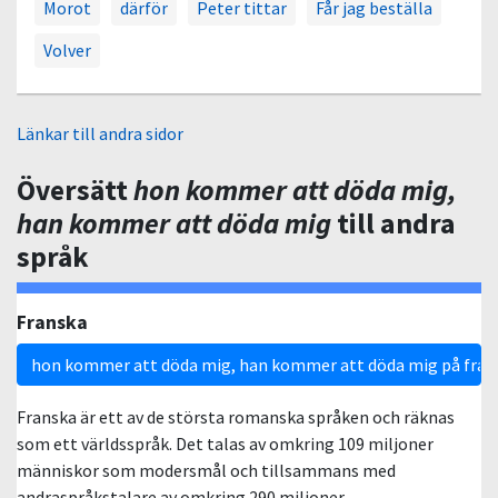
Morot
därför
Peter tittar
Får jag beställa
Volver
Länkar till andra sidor
Översätt
hon kommer att döda mig,
han kommer att döda mig
till andra
språk
Franska
hon kommer att döda mig, han kommer att döda mig på fran
Franska är ett av de största romanska språken och räknas
som ett världsspråk. Det talas av omkring 109 miljoner
människor som modersmål och tillsammans med
andraspråkstalare av omkring 290 miljoner.