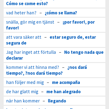
Cómo se come esto?
vad heter han?
–
¿cómo se llama?
snälla, gör mig en tjänst
–
¡por favor!, por
favor!
att vara säker att
–
estar seguro de, estar
segura de
Jag har inget att förtulla
–
No tengo nada que
declarar
kommer vi att hinna med?
–
¿nos dará
tiempo?, ?nos dará tiempo?
han följer med mig
–
me acompaña
de har glatt mig
–
me han alegrado
när han kommer
–
llegando