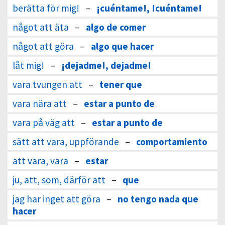
berätta för mig!
–
¡cuéntame!, !cuéntame!
något att äta
–
algo de comer
något att göra
–
algo que hacer
låt mig!
–
¡dejadme!, dejadme!
vara tvungen att
–
tener que
vara nära att
–
estar a punto de
vara på väg att
–
estar a punto de
sätt att vara, uppförande
–
comportamiento
att vara, vara
–
estar
ju, att, som, därför att
–
que
jag har inget att göra
–
no tengo nada que
hacer