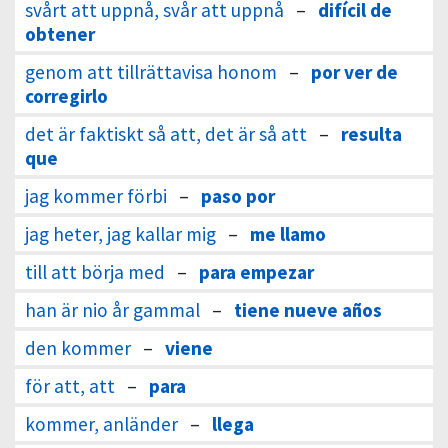
svårt att uppnå, svår att uppnå
–
difícil de
obtener
genom att tillrättavisa honom
–
por ver de
corregirlo
det är faktiskt så att, det är så att
–
resulta
que
jag kommer förbi
–
paso por
jag heter, jag kallar mig
–
me llamo
till att börja med
–
para empezar
han är nio år gammal
–
tiene nueve años
den kommer
–
viene
för att, att
–
para
kommer, anländer
–
llega