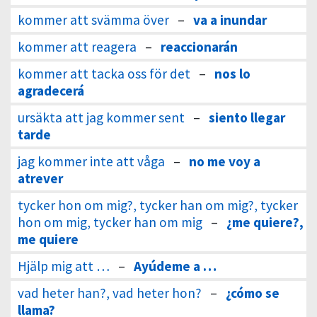
kommer att svämma över
–
va a inundar
kommer att reagera
–
reaccionarán
kommer att tacka oss för det
–
nos lo
agradecerá
ursäkta att jag kommer sent
–
siento llegar
tarde
jag kommer inte att våga
–
no me voy a
atrever
tycker hon om mig?, tycker han om mig?, tycker
hon om mig, tycker han om mig
–
¿me quiere?,
me quiere
Hjälp mig att …
–
Ayúdeme a …
vad heter han?, vad heter hon?
–
¿cómo se
llama?