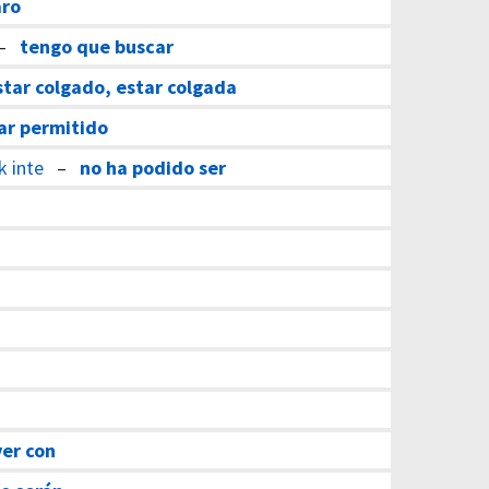
aro
–
tengo que buscar
star colgado, estar colgada
ar permitido
k inte
–
no ha podido ser
ver con