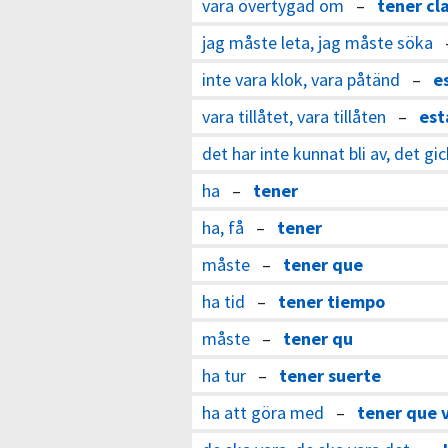
vara övertygad om
–
tener cl
jag måste leta, jag måste söka
inte vara klok, vara påtänd
–
e
vara tillåtet, vara tillåten
–
est
det har inte kunnat bli av, det gic
ha
–
tener
ha, få
–
tener
måste
–
tener que
ha tid
–
tener tiempo
måste
–
tener qu
ha tur
–
tener suerte
ha att göra med
–
tener que 