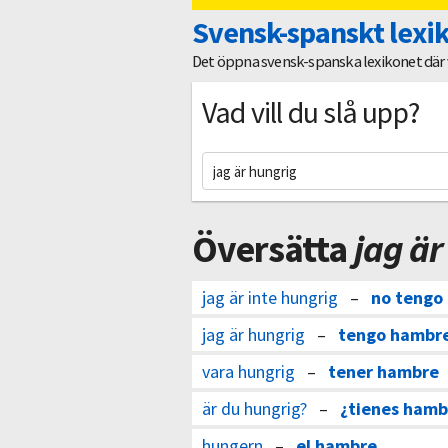
Svensk-spanskt lexi
Det öppna svensk-spanska lexikonet där vi
Vad vill du slå upp?
Översätta
jag är
jag är inte hungrig
–
no tengo
jag är hungrig
–
tengo hambr
vara hungrig
–
tener hambre
är du hungrig?
–
¿tienes hamb
hungern
–
el hambre