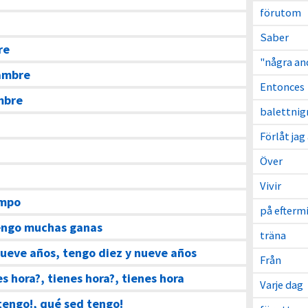
förutom
Saber
re
"några an
ambre
Entonces
mbre
balettnig
Förlåt jag
Över
Vivir
empo
på efterm
engo muchas ganas
träna
ueve años, tengo diez y nueve años
Från
es hora?, tienes hora?, tienes hora
Varje dag
tengo!, qué sed tengo!