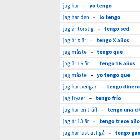
jag har
–
yo tengo
jag har den
–
lo tengo
jag är törstig
–
tengo sed
jag är X år
–
tengo X años
jag måste
–
tengo que
jag är 16 år
–
tengo 16 años
jag måste
–
yo tengo que
jag har pengar
–
tengo dinero
jag fryser
–
tengo frío
jag har en träff
–
tengo una ci
jag är 13 år
–
tengo trece año
jag har lust att gå
–
tengo gan