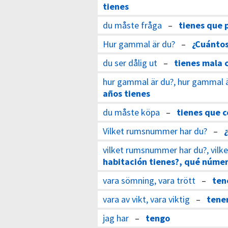
tienes
du måste fråga
–
tienes que 
Hur gammal är du?
–
¿Cuántos
du ser dålig ut
–
tienes mala 
hur gammal är du?, hur gammal 
años tienes
du måste köpa
–
tienes que 
Vilket rumsnummer har du?
–
vilket rumsnummer har du?, vil
habitación tienes?, qué númer
vara sömning, vara trött
–
ten
vara av vikt, vara viktig
–
tene
jag har
–
tengo