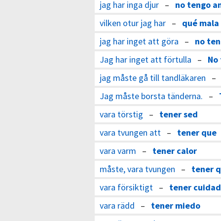
jag har inga djur
–
no tengo a
vilken otur jag har
–
qué mala 
jag har inget att göra
–
no ten
Jag har inget att förtulla
–
No 
jag måste gå till tandläkaren
Jag måste borsta tänderna.
–
vara törstig
–
tener sed
vara tvungen att
–
tener que
vara varm
–
tener calor
måste, vara tvungen
–
tener 
vara försiktigt
–
tener cuida
vara rädd
–
tener miedo