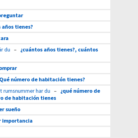
preguntar
 años tienes?
cara
är du
–
¿cuántos años tienes?, cuántos
comprar
¿Qué número de habitación tienes?
ket rumsnummer har du
–
¿qué número de
o de habitación tienes
er sueño
r importancia