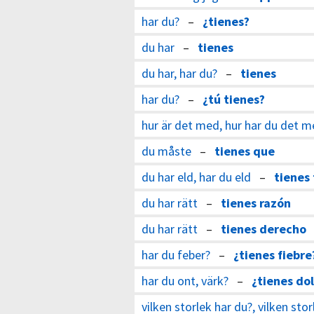
har du?
–
¿tienes?
du har
–
tienes
du har, har du?
–
tienes
har du?
–
¿tú tienes?
hur är det med, hur har du det 
du måste
–
tienes que
du har eld, har du eld
–
tienes
du har rätt
–
tienes razón
du har rätt
–
tienes derecho
har du feber?
–
¿tienes fiebre
har du ont, värk?
–
¿tienes do
vilken storlek har du?, vilken sto