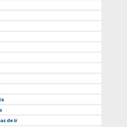
ta
s
as de ir