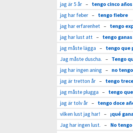
jag är 5 år
–
tengo cinco años
jag har feber
–
tengo fiebre
jag har erfarenhet
–
tengo exp
jag har lust att
–
tengo ganas
jag måste lägga
–
tengo que 
Jag måste duscha.
–
Tengo q
jag har ingen aning
–
no tengo
jag är tretton år
–
tengo trec
jag måste plugga
–
tengo que
jag är tolv år
–
tengo doce añ
vilken lust jag har!
–
¡qué gana
Jag har ingen lust.
–
No tengo