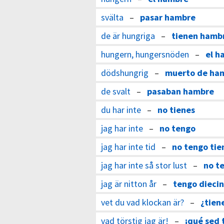
svälta
–
pasar hambre
de är hungriga
–
tienen hamb
hungern, hungersnöden
–
el h
dödshungrig
–
muerto de ha
de svalt
–
pasaban hambre
du har inte
–
no tienes
jag har inte
–
no tengo
jag har inte tid
–
no tengo ti
jag har inte så stor lust
–
no t
jag är nitton år
–
tengo diecin
vet du vad klockan är?
–
¿tien
vad törstig jag är!
–
¡qué sed 