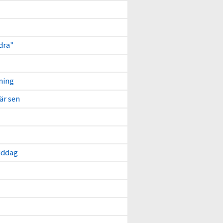
dra"
ning
 är sen
iddag