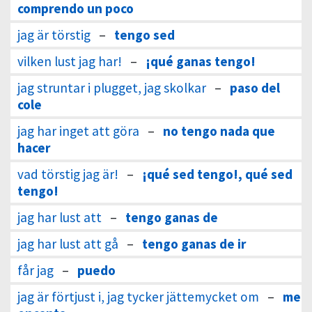
comprendo un poco
jag är törstig
–
tengo sed
vilken lust jag har!
–
¡qué ganas tengo!
jag struntar i plugget, jag skolkar
–
paso del
cole
jag har inget att göra
–
no tengo nada que
hacer
vad törstig jag är!
–
¡qué sed tengo!, qué sed
tengo!
jag har lust att
–
tengo ganas de
jag har lust att gå
–
tengo ganas de ir
får jag
–
puedo
jag är förtjust i, jag tycker jättemycket om
–
me