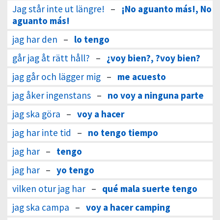
Jag står inte ut längre!
–
¡No aguanto más!, No
aguanto más!
jag har den
–
lo tengo
går jag åt rätt håll?
–
¿voy bien?, ?voy bien?
jag går och lägger mig
–
me acuesto
jag åker ingenstans
–
no voy a ninguna parte
jag ska göra
–
voy a hacer
jag har inte tid
–
no tengo tiempo
jag har
–
tengo
jag har
–
yo tengo
vilken otur jag har
–
qué mala suerte tengo
jag ska campa
–
voy a hacer camping