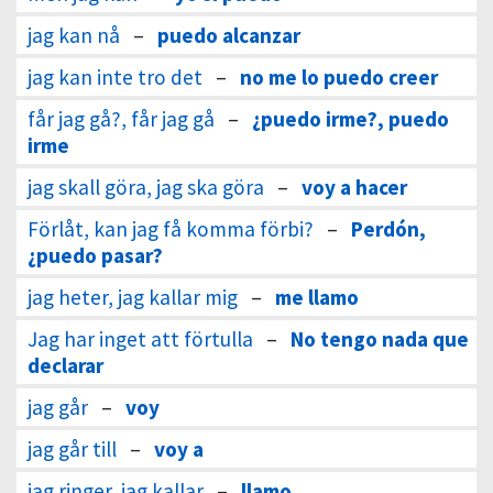
jag kan nå
–
puedo alcanzar
jag kan inte tro det
–
no me lo puedo creer
får jag gå?, får jag gå
–
¿puedo irme?, puedo
irme
jag skall göra, jag ska göra
–
voy a hacer
Förlåt, kan jag få komma förbi?
–
Perdón,
¿puedo pasar?
jag heter, jag kallar mig
–
me llamo
Jag har inget att förtulla
–
No tengo nada que
declarar
jag går
–
voy
jag går till
–
voy a
jag ringer, jag kallar
–
llamo