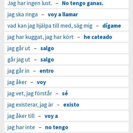
Jag har ingen lust.
–
No tengo ganas.
jag ska ringa
–
voy a llamar
vad kan jag hjälpa till med, säg mig
–
dígame
jag har kuggat, jag har kört
–
he cateado
jag går ut
–
salgo
går jag ut
–
salgo
jag går in
–
entro
jag åker
–
voy
jag vet, jag förstår
–
sé
jag existerar, jag är
–
existo
jag åker till
–
voy a
jag har inte
–
no tengo