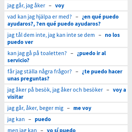
jag går, jag åker
–
voy
vad kan jag hjälpa er med?
–
¿en qué puedo
ayudaros?, ?en qué puedo ayudaros?
jag tål dem inte, jag kan inte se dem
–
no los
puedo ver
kan jag gå på toaletten?
–
¿puedo ir al
servicio?
får jag ställa några frågor?
–
¿te puedo hacer
unas preguntas?
jag åker på besök, jag åker och besöker
–
voy a
visitar
jag går, åker, beger mig
–
me voy
jag kan
–
puedo
men jag kan
–
yo sí puedo