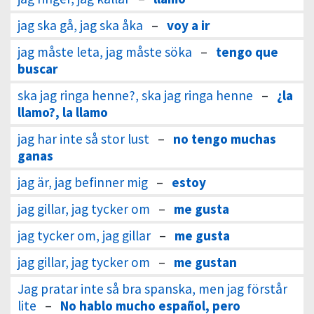
jag ska gå, jag ska åka
–
voy a ir
jag måste leta, jag måste söka
–
tengo que
buscar
ska jag ringa henne?, ska jag ringa henne
–
¿la
llamo?, la llamo
jag har inte så stor lust
–
no tengo muchas
ganas
jag är, jag befinner mig
–
estoy
jag gillar, jag tycker om
–
me gusta
jag tycker om, jag gillar
–
me gusta
jag gillar, jag tycker om
–
me gustan
Jag pratar inte så bra spanska, men jag förstår
lite
–
No hablo mucho español, pero