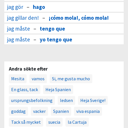
jag gör
–
hago
jag gillar den!
–
¡cómo mola!, cómo mola!
jag måste
–
tengo que
jag måste
–
yo tengo que
Andra sökte efter
Mesita
vamos
Si, me gusta mucho
En glass, tack
Heja Spanien
ursprungsbefolkning
ledsen
Heja Sverige!
goddag
vacker
Spanien
viva espania
Tack så mycket
suecia
la Cartuja