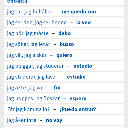
encanta
jag tar, jag behåller
–
me quedo con
jag ser den, jag ser henne
–
la veo
jag bör, jag måste
–
debo
jag söker, jag letar
–
busco
jag vill, jag älskar
–
quiero
jag pluggar, jag studerar
–
estudio
jag studerar, jag läser
–
estudio
jag åkte, jag var
–
fui
jag hoppas, jag önskar
–
espero
Får jag komma in?
–
¿Puedo entrar?
jag åker inte
–
no voy