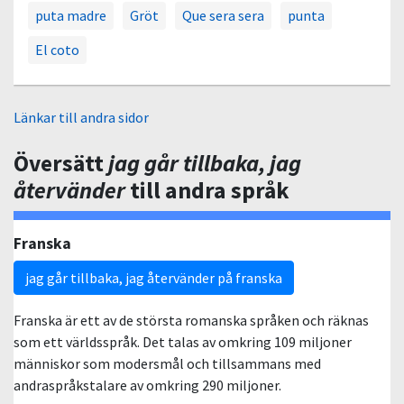
puta madre
Gröt
Que sera sera
punta
El coto
Länkar till andra sidor
Översätt
jag går tillbaka, jag
återvänder
till andra språk
Franska
jag går tillbaka, jag återvänder på franska
Franska är ett av de största romanska språken och räknas
som ett världsspråk. Det talas av omkring 109 miljoner
människor som modersmål och tillsammans med
andraspråkstalare av omkring 290 miljoner.