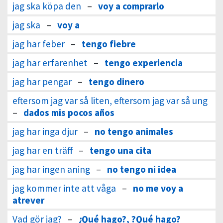
jag ska köpa den
–
voy a comprarlo
jag ska
–
voy a
jag har feber
–
tengo fiebre
jag har erfarenhet
–
tengo experiencia
jag har pengar
–
tengo dinero
eftersom jag var så liten, eftersom jag var så ung
–
dados mis pocos años
jag har inga djur
–
no tengo animales
jag har en träff
–
tengo una cita
jag har ingen aning
–
no tengo ni idea
jag kommer inte att våga
–
no me voy a
atrever
Vad gör jag?
–
¿Qué hago?, ?Qué hago?