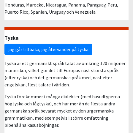
Honduras, Marocko, Nicaragua, Panama, Paraguay, Peru,
Puerto Rico, Spanien, Uruguay och Venezuela.
Tyska
jag går tillbaka, jag återvänder på tyska
Tyska är ett germanskt språk talat av omkring 120 miljoner
människor, vilket gör det till Europas näst största språk
(efter ryska) och det germanska språk med, näst efter
engelskan, flest talare i världen.
Tyska förekommer i många dialekter (med huvudtyperna
högtyska och lågtyska), och har mer än de flesta andra
germanska språk bevarat mycket av den urgermanska
grammatiken, med exempelvis i större omfattning
bibehållna kasusböjningar.