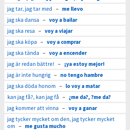
jag tar, jag tar med
–
me llevo
jag ska dansa
–
voy a bailar
jag ska resa
–
voy a viajar
jag ska köpa
–
voy a comprar
jag ska tända
–
voy a encender
jag är redan bättre!
–
¡ya estoy mejor!
jag är inte hungrig
–
no tengo hambre
jag ska döda honom
–
lo voy a matar
kan jag få?, kan jag få
–
¿me da?, ?me da?
jag kommer att vinna
–
voy a ganar
jag tycker mycket om den, jag tycker mycket
om
–
me gusta mucho