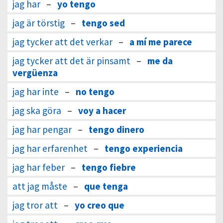
jag har
–
yo tengo
jag är törstig
–
tengo sed
jag tycker att det verkar
–
a mí me parece
jag tycker att det är pinsamt
–
me da
vergüenza
jag har inte
–
no tengo
jag ska göra
–
voy a hacer
jag har pengar
–
tengo dinero
jag har erfarenhet
–
tengo experiencia
jag har feber
–
tengo fiebre
att jag måste
–
que tenga
jag tror att
–
yo creo que