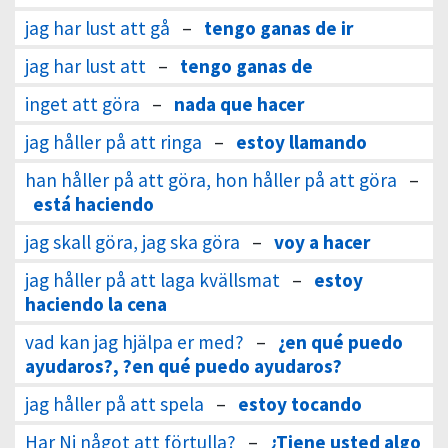
jag har lust att gå
–
tengo ganas de ir
jag har lust att
–
tengo ganas de
inget att göra
–
nada que hacer
jag håller på att ringa
–
estoy llamando
han håller på att göra, hon håller på att göra
–
está haciendo
jag skall göra, jag ska göra
–
voy a hacer
jag håller på att laga kvällsmat
–
estoy
haciendo la cena
vad kan jag hjälpa er med?
–
¿en qué puedo
ayudaros?, ?en qué puedo ayudaros?
jag håller på att spela
–
estoy tocando
Har Ni något att förtulla?
–
¿Tiene usted algo