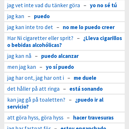
jag vet inte vad du tänker göra
–
yo no sé tú
jag kan
–
puedo
jag kan inte tro det
–
no me lo puedo creer
Har Ni cigaretter eller sprit?
–
¿Lleva cigarillos
o bebidas alcohólicas?
jag kan nå
–
puedo alcanzar
men jag kan
–
yo sí puedo
jag har ont, jag har ont i
–
me duele
det håller på att ringa
–
está sonando
kan jag gå på toaletten?
–
¿puedo ir al
servicio?
att göra hyss, göra hyss
–
hacer travesuras
jag har fastnat för
–
estoy enganchado