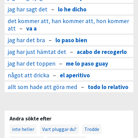
jag har sagt det
–
lo he dicho
det kommer att, han kommer att, hon kommer
att
–
va a
jag har det bra
–
lo paso bien
jag har just hämtat det
–
acabo de recogerlo
jag har det toppen
–
me lo paso guay
något att dricka
–
el aperitivo
allt som hade att göra med
–
todo lo relativo
Andra sökte efter
inte heller
Vart pluggar du?
Trodde