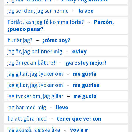
jag ser den, jag ser henne
–
la veo
Förlåt, kan jag få komma förbi?
–
Perdón,
¿puedo pasar?
hur är jag?
–
¿cómo soy?
jag är, jag befinner mig
–
estoy
jag är redan bättre!
–
¡ya estoy mejor!
jag gillar, jag tycker om
–
me gusta
jag gillar, jag tycker om
–
me gustan
jag tycker om, jag gillar
–
me gusta
jag har med mig
–
llevo
ha att göra med
–
tener que ver con
jag ska gå, jag ska åka
–
voy a ir