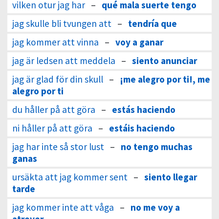
vilken otur jag har
–
qué mala suerte tengo
jag skulle bli tvungen att
–
tendría que
jag kommer att vinna
–
voy a ganar
jag är ledsen att meddela
–
siento anunciar
jag är glad för din skull
–
¡me alegro por ti!, me
alegro por ti
du håller på att göra
–
estás haciendo
ni håller på att göra
–
estáis haciendo
jag har inte så stor lust
–
no tengo muchas
ganas
ursäkta att jag kommer sent
–
siento llegar
tarde
jag kommer inte att våga
–
no me voy a