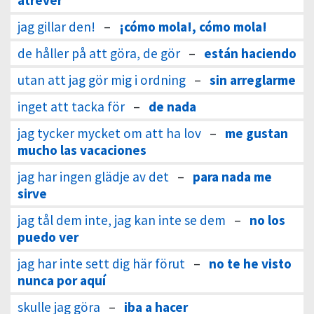
atrever
jag gillar den!
–
¡cómo mola!, cómo mola!
de håller på att göra, de gör
–
están haciendo
utan att jag gör mig i ordning
–
sin arreglarme
inget att tacka för
–
de nada
jag tycker mycket om att ha lov
–
me gustan
mucho las vacaciones
jag har ingen glädje av det
–
para nada me
sirve
jag tål dem inte, jag kan inte se dem
–
no los
puedo ver
jag har inte sett dig här förut
–
no te he visto
nunca por aquí
skulle jag göra
–
iba a hacer