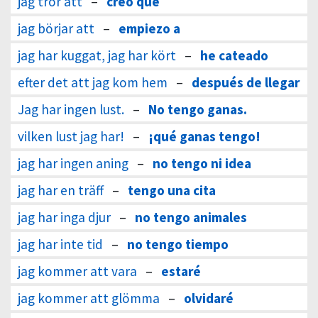
jag tror att
–
creo que
jag börjar att
–
empiezo a
jag har kuggat, jag har kört
–
he cateado
efter det att jag kom hem
–
después de llegar
Jag har ingen lust.
–
No tengo ganas.
vilken lust jag har!
–
¡qué ganas tengo!
jag har ingen aning
–
no tengo ni idea
jag har en träff
–
tengo una cita
jag har inga djur
–
no tengo animales
jag har inte tid
–
no tengo tiempo
jag kommer att vara
–
estaré
jag kommer att glömma
–
olvidaré