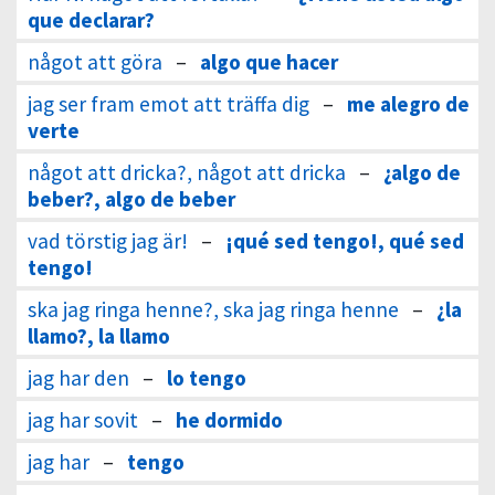
que declarar?
något att göra
–
algo que hacer
jag ser fram emot att träffa dig
–
me alegro de
verte
något att dricka?, något att dricka
–
¿algo de
beber?, algo de beber
vad törstig jag är!
–
¡qué sed tengo!, qué sed
tengo!
ska jag ringa henne?, ska jag ringa henne
–
¿la
llamo?, la llamo
jag har den
–
lo tengo
jag har sovit
–
he dormido
jag har
–
tengo