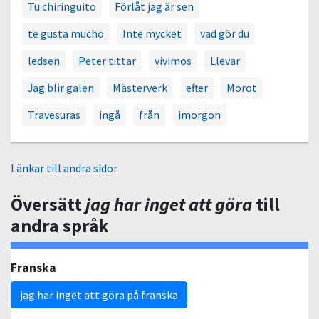
Tu chiringuito
Förlåt jag är sen
te gusta mucho
Inte mycket
vad gör du
ledsen
Peter tittar
vivimos
Llevar
Jag blir galen
Mästerverk
efter
Morot
Travesuras
ingå
från
imorgon
Länkar till andra sidor
Översätt
jag har inget att göra
till
andra språk
Franska
jag har inget att göra på franska