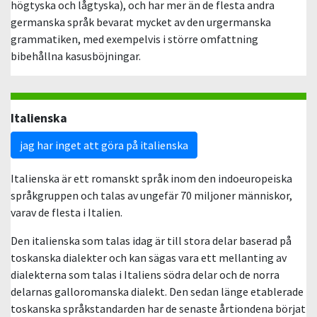
högtyska och lågtyska), och har mer än de flesta andra
germanska språk bevarat mycket av den urgermanska
grammatiken, med exempelvis i större omfattning
bibehållna kasusböjningar.
Italienska
jag har inget att göra på italienska
Italienska är ett romanskt språk inom den indoeuropeiska
språkgruppen och talas av ungefär 70 miljoner människor,
varav de flesta i Italien.
Den italienska som talas idag är till stora delar baserad på
toskanska dialekter och kan sägas vara ett mellanting av
dialekterna som talas i Italiens södra delar och de norra
delarnas galloromanska dialekt. Den sedan länge etablerade
toskanska språkstandarden har de senaste årtiondena börjat