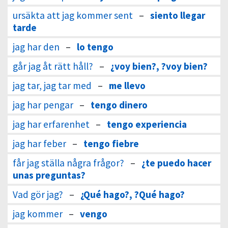
ursäkta att jag kommer sent
–
siento llegar
tarde
jag har den
–
lo tengo
går jag åt rätt håll?
–
¿voy bien?, ?voy bien?
jag tar, jag tar med
–
me llevo
jag har pengar
–
tengo dinero
jag har erfarenhet
–
tengo experiencia
jag har feber
–
tengo fiebre
får jag ställa några frågor?
–
¿te puedo hacer
unas preguntas?
Vad gör jag?
–
¿Qué hago?, ?Qué hago?
jag kommer
–
vengo