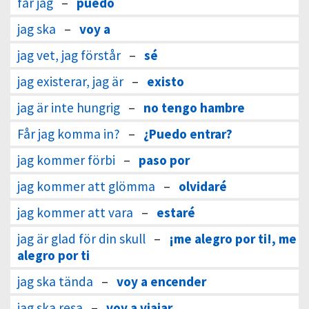
får jag
–
puedo
jag ska
–
voy a
jag vet, jag förstår
–
sé
jag existerar, jag är
–
existo
jag är inte hungrig
–
no tengo hambre
Får jag komma in?
–
¿Puedo entrar?
jag kommer förbi
–
paso por
jag kommer att glömma
–
olvidaré
jag kommer att vara
–
estaré
jag är glad för din skull
–
¡me alegro por ti!, me
alegro por ti
jag ska tända
–
voy a encender
jag ska resa
–
voy a viajar