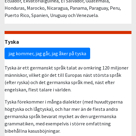
Ecuador, Ekvatorialguinea, El Salvador, Guatemala,
Honduras, Marocko, Nicaragua, Panama, Paraguay, Peru,
Puerto Rico, Spanien, Uruguay och Venezuela.
Tyska
jag kommer, jag går, jag åker på tyska
Tyska är ett germanskt språk talat av omkring 120 miljoner
människor, vilket gör det till Europas näst största språk
(efter ryska) och det germanska språk med, näst efter
engelskan, flest talare i världen.
Tyska förekommer i många dialekter (med huvudtyperna
högtyska och lågtyska), och har mer än de flesta andra
germanska språk bevarat mycket av den urgermanska
grammatiken, med exempelvis i större omfattning
bibehållna kasusböjningar.