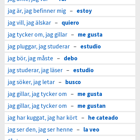
jag är, jag befinner mig
–
estoy
jag vill, jag älskar
–
quiero
jag tycker om, jag gillar
–
me gusta
jag pluggar, jag studerar
–
estudio
jag bör, jag måste
–
debo
jag studerar, jag läser
–
estudio
jag söker, jag letar
–
busco
jag gillar, jag tycker om
–
me gusta
jag gillar, jag tycker om
–
me gustan
jag har kuggat, jag har kört
–
he cateado
jag ser den, jag ser henne
–
la veo