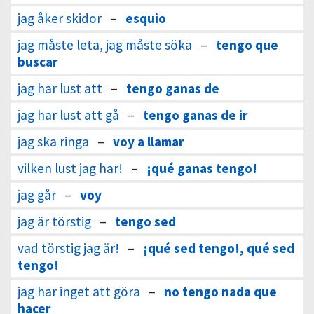
jag åker skidor
–
esquio
jag måste leta, jag måste söka
–
tengo que
buscar
jag har lust att
–
tengo ganas de
jag har lust att gå
–
tengo ganas de ir
jag ska ringa
–
voy a llamar
vilken lust jag har!
–
¡qué ganas tengo!
jag går
–
voy
jag är törstig
–
tengo sed
vad törstig jag är!
–
¡qué sed tengo!, qué sed
tengo!
jag har inget att göra
–
no tengo nada que
hacer