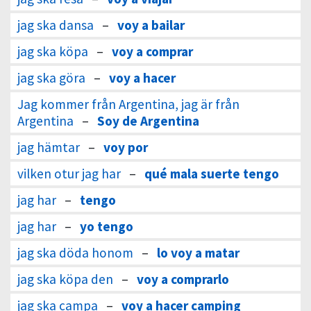
jag ska dansa
–
voy a bailar
jag ska köpa
–
voy a comprar
jag ska göra
–
voy a hacer
Jag kommer från Argentina, jag är från
Argentina
–
Soy de Argentina
jag hämtar
–
voy por
vilken otur jag har
–
qué mala suerte tengo
jag har
–
tengo
jag har
–
yo tengo
jag ska döda honom
–
lo voy a matar
jag ska köpa den
–
voy a comprarlo
jag ska campa
–
voy a hacer camping