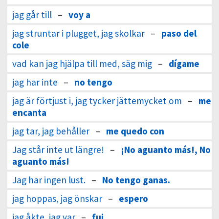
jag går till
–
voy a
jag struntar i plugget, jag skolkar
–
paso del
cole
vad kan jag hjälpa till med, säg mig
–
dígame
jag har inte
–
no tengo
jag är förtjust i, jag tycker jättemycket om
–
me
encanta
jag tar, jag behåller
–
me quedo con
Jag står inte ut längre!
–
¡No aguanto más!, No
aguanto más!
Jag har ingen lust.
–
No tengo ganas.
jag hoppas, jag önskar
–
espero
jag åkte, jag var
–
fui