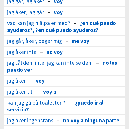
jag går, jag åker
–
voy
jag åker, jag går
–
voy
vad kan jag hjälpa er med?
–
¿en qué puedo
ayudaros?, ?en qué puedo ayudaros?
jag går, åker, beger mig
–
me voy
jag åker inte
–
no voy
jag tål dem inte, jag kan inte se dem
–
no los
puedo ver
jag åker
–
voy
jag åker till
–
voy a
kan jag gå på toaletten?
–
¿puedo ir al
servicio?
jag åker ingenstans
–
no voy a ninguna parte