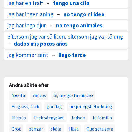
jag har en träff
–
tengo una cita
jag har ingen aning
–
no tengo ni idea
jag har inga djur
–
no tengo animales
eftersom jag var så liten, eftersom jag var så ung
–
dados mis pocos años
jag kommer sent
–
llego tarde
Andra sökte efter
Mesita
vamos
Si, me gusta mucho
En glass, tack
goddag
ursprungsbefolkning
El coto
Tack så mycket
ledsen
la familia
Gröt
pengar
skåla
Häst
Que sera sera