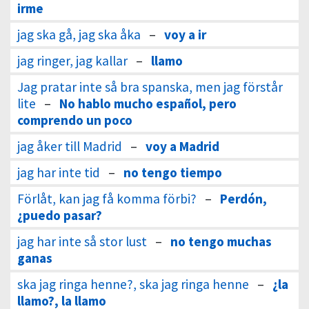
irme
jag ska gå, jag ska åka
–
voy a ir
jag ringer, jag kallar
–
llamo
Jag pratar inte så bra spanska, men jag förstår
lite
–
No hablo mucho español, pero
comprendo un poco
jag åker till Madrid
–
voy a Madrid
jag har inte tid
–
no tengo tiempo
Förlåt, kan jag få komma förbi?
–
Perdón,
¿puedo pasar?
jag har inte så stor lust
–
no tengo muchas
ganas
ska jag ringa henne?, ska jag ringa henne
–
¿la
llamo?, la llamo