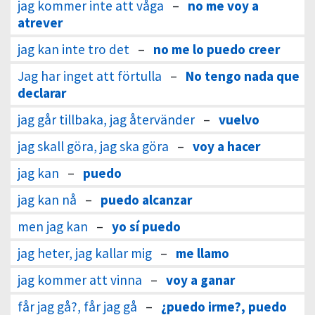
jag kommer inte att våga
–
no me voy a
atrever
jag kan inte tro det
–
no me lo puedo creer
Jag har inget att förtulla
–
No tengo nada que
declarar
jag går tillbaka, jag återvänder
–
vuelvo
jag skall göra, jag ska göra
–
voy a hacer
jag kan
–
puedo
jag kan nå
–
puedo alcanzar
men jag kan
–
yo sí puedo
jag heter, jag kallar mig
–
me llamo
jag kommer att vinna
–
voy a ganar
får jag gå?, får jag gå
–
¿puedo irme?, puedo