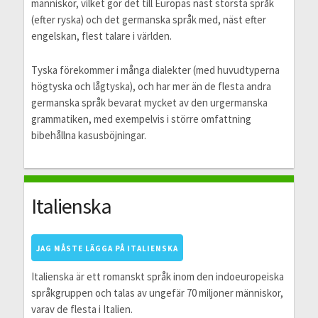
människor, vilket gör det till Europas näst största språk
(efter ryska) och det germanska språk med, näst efter
engelskan, flest talare i världen.
Tyska förekommer i många dialekter (med huvudtyperna
högtyska och lågtyska), och har mer än de flesta andra
germanska språk bevarat mycket av den urgermanska
grammatiken, med exempelvis i större omfattning
bibehållna kasusböjningar.
Italienska
JAG MÅSTE LÄGGA PÅ ITALIENSKA
Italienska är ett romanskt språk inom den indoeuropeiska
språkgruppen och talas av ungefär 70 miljoner människor,
varav de flesta i Italien.