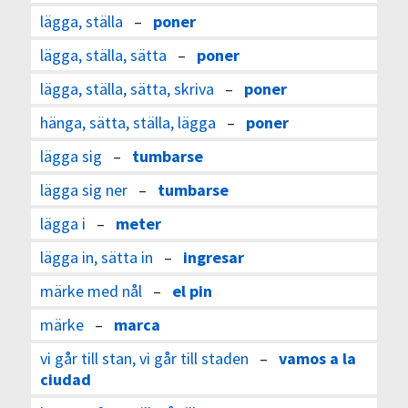
lägga, ställa
–
poner
lägga, ställa, sätta
–
poner
lägga, ställa, sätta, skriva
–
poner
hänga, sätta, ställa, lägga
–
poner
lägga sig
–
tumbarse
lägga sig ner
–
tumbarse
lägga i
–
meter
lägga in, sätta in
–
ingresar
märke med nål
–
el pin
märke
–
marca
vi går till stan, vi går till staden
–
vamos a la
ciudad