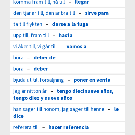
komma fram till, nå till
–
llegar
den tjänar till, den är bra till
–
sirve para
ta till flykten
–
darse a la fuga
upp till, fram till
–
hasta
vi åker till, vi går till
–
vamos a
böra
–
deber de
böra
–
deber
bjuda ut till försäljning
–
poner en venta
jag är nitton år
–
tengo diecinueve años,
tengo diez y nueve años
han säger till honom, jag säger till henne
–
le
dice
referera till
–
hacer referencia