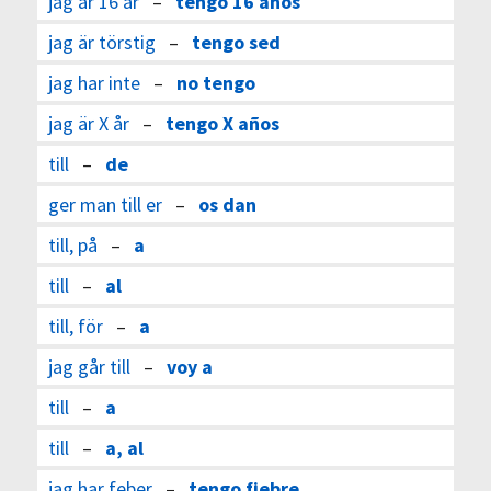
jag är 16 år
–
tengo 16 años
jag är törstig
–
tengo sed
jag har inte
–
no tengo
jag är X år
–
tengo X años
till
–
de
ger man till er
–
os dan
till, på
–
a
till
–
al
till, för
–
a
jag går till
–
voy a
till
–
a
till
–
a, al
jag har feber
–
tengo fiebre