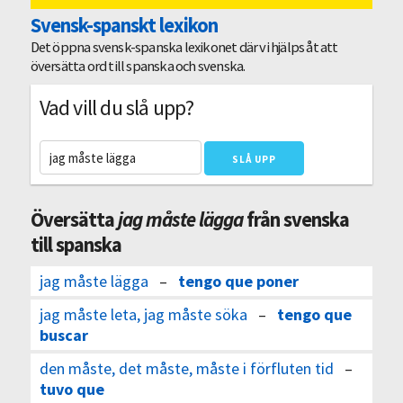
Svensk-spanskt lexikon
Det öppna svensk-spanska lexikonet där vi hjälps åt att
översätta ord till spanska och svenska.
Vad vill du slå upp?
Översätta
jag måste lägga
från svenska
till spanska
jag måste lägga
–
tengo que poner
jag måste leta, jag måste söka
–
tengo que
buscar
den måste, det måste, måste i förfluten tid
–
tuvo que