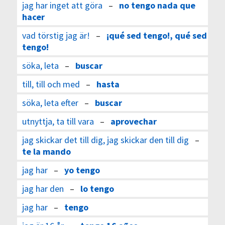
jag har inget att göra
–
no tengo nada que
hacer
vad törstig jag är!
–
¡qué sed tengo!, qué sed
tengo!
söka, leta
–
buscar
till, till och med
–
hasta
söka, leta efter
–
buscar
utnyttja, ta till vara
–
aprovechar
jag skickar det till dig, jag skickar den till dig
–
te la mando
jag har
–
yo tengo
jag har den
–
lo tengo
jag har
–
tengo