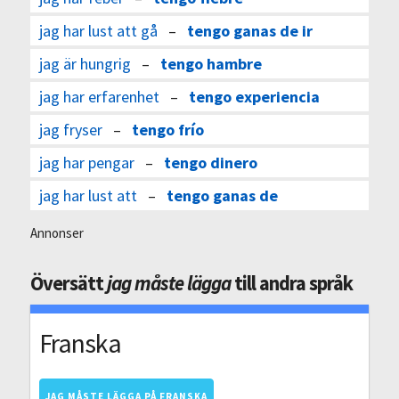
jag har lust att gå
–
tengo ganas de ir
jag är hungrig
–
tengo hambre
jag har erfarenhet
–
tengo experiencia
jag fryser
–
tengo frío
jag har pengar
–
tengo dinero
jag har lust att
–
tengo ganas de
Annonser
Översätt
jag måste lägga
till andra språk
Franska
JAG MÅSTE LÄGGA PÅ FRANSKA