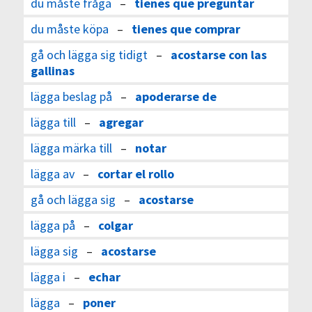
du måste fråga
–
tienes que preguntar
du måste köpa
–
tienes que comprar
gå och lägga sig tidigt
–
acostarse con las
gallinas
lägga beslag på
–
apoderarse de
lägga till
–
agregar
lägga märka till
–
notar
lägga av
–
cortar el rollo
gå och lägga sig
–
acostarse
lägga på
–
colgar
lägga sig
–
acostarse
lägga i
–
echar
lägga
–
poner