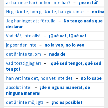
är han inte här? är hon inte här?
–
¿no está?
Ni gick inte, hon gick inte, han gick inte
–
no iba
Jag har inget att förtulla
–
No tengo nada que
declarar
Vad då!, Inte alls!
–
¡Qué va!, !Qué va!
jag ser den inte
–
no la veo, no lo veo
det är inte tal om
–
nada de
vad törstig jag är!
–
¡qué sed tengo!, qué sed
tengo!
han vet inte det, hon vet inte det
–
no lo sabe
absolut inte!
–
¡de ninguna manera!, de
ninguna manera!
det är inte möjligt!
–
¡no es posible!