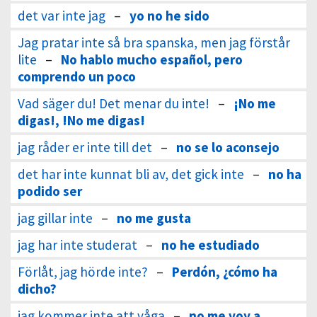
det var inte jag
–
yo no he sido
Jag pratar inte så bra spanska, men jag förstår
lite
–
No hablo mucho español, pero
comprendo un poco
Vad säger du! Det menar du inte!
–
¡No me
digas!, !No me digas!
jag råder er inte till det
–
no se lo aconsejo
det har inte kunnat bli av, det gick inte
–
no ha
podido ser
jag gillar inte
–
no me gusta
jag har inte studerat
–
no he estudiado
Förlåt, jag hörde inte?
–
Perdón, ¿cómo ha
dicho?
jag kommer inte att våga
–
no me voy a