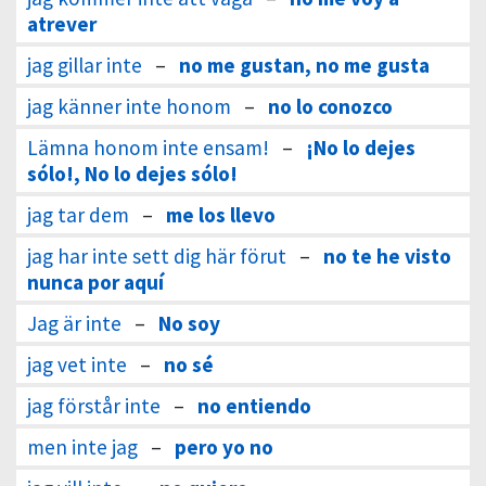
atrever
jag gillar inte
–
no me gustan, no me gusta
jag känner inte honom
–
no lo conozco
Lämna honom inte ensam!
–
¡No lo dejes
sólo!, No lo dejes sólo!
jag tar dem
–
me los llevo
jag har inte sett dig här förut
–
no te he visto
nunca por aquí
Jag är inte
–
No soy
jag vet inte
–
no sé
jag förstår inte
–
no entiendo
men inte jag
–
pero yo no