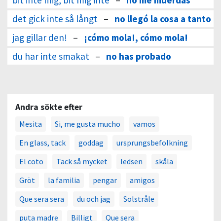
bit inte mig, bit mig inte
–
no me muerdas
det gick inte så långt
–
no llegó la cosa a tanto
jag gillar den!
–
¡cómo mola!, cómo mola!
du har inte smakat
–
no has probado
Andra sökte efter
Mesita
Si, me gusta mucho
vamos
En glass, tack
goddag
ursprungsbefolkning
El coto
Tack så mycket
ledsen
skåla
Gröt
la familia
pengar
amigos
Que sera sera
du och jag
Solstråle
puta madre
Billigt
Que sera