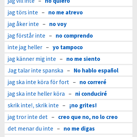
jag vill inte
–
no quiero
jag törs inte
–
no me atrevo
jag åker inte
–
no voy
jag förstår inte
–
no comprendo
inte jag heller
–
yo tampoco
jag känner mig inte
–
no me siento
Jag talar inte spanska
–
No hablo español
jag ska inte köra för fort
–
no correré
jag ska inte heller köra
–
ni conduciré
skrik inte!, skrik inte
–
¡no grites!
jag tror inte det
–
creo que no, no lo creo
det menar du inte
–
no me digas