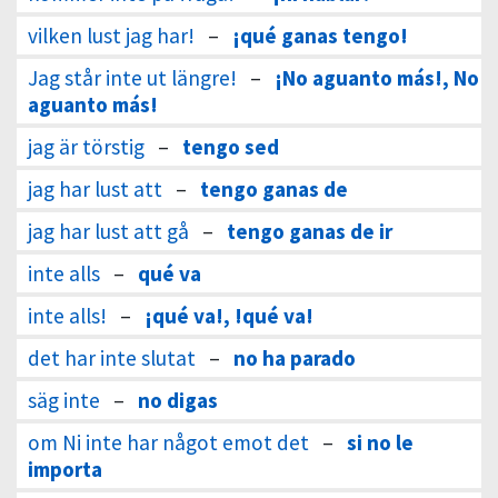
vilken lust jag har!
–
¡qué ganas tengo!
Jag står inte ut längre!
–
¡No aguanto más!, No
aguanto más!
jag är törstig
–
tengo sed
jag har lust att
–
tengo ganas de
jag har lust att gå
–
tengo ganas de ir
inte alls
–
qué va
inte alls!
–
¡qué va!, !qué va!
det har inte slutat
–
no ha parado
säg inte
–
no digas
om Ni inte har något emot det
–
si no le
importa