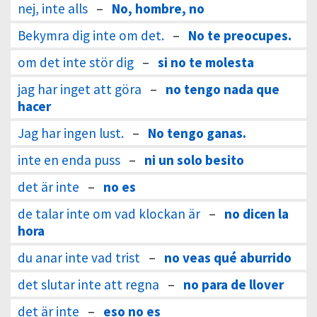
nej, inte alls
–
No, hombre, no
Bekymra dig inte om det.
–
No te preocupes.
om det inte stör dig
–
si no te molesta
jag har inget att göra
–
no tengo nada que
hacer
Jag har ingen lust.
–
No tengo ganas.
inte en enda puss
–
ni un solo besito
det är inte
–
no es
de talar inte om vad klockan är
–
no dicen la
hora
du anar inte vad trist
–
no veas qué aburrido
det slutar inte att regna
–
no para de llover
det är inte
–
eso no es