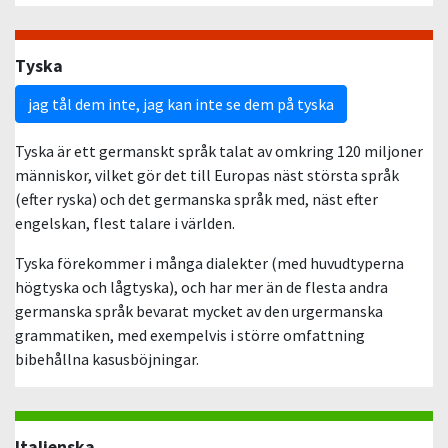
Tyska
jag tål dem inte, jag kan inte se dem på tyska
Tyska är ett germanskt språk talat av omkring 120 miljoner
människor, vilket gör det till Europas näst största språk
(efter ryska) och det germanska språk med, näst efter
engelskan, flest talare i världen.
Tyska förekommer i många dialekter (med huvudtyperna
högtyska och lågtyska), och har mer än de flesta andra
germanska språk bevarat mycket av den urgermanska
grammatiken, med exempelvis i större omfattning
bibehållna kasusböjningar.
Italienska