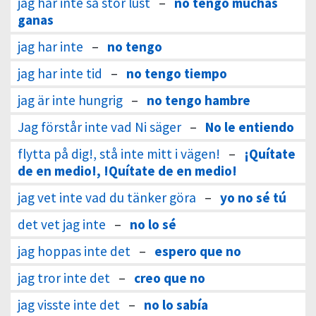
jag har inte så stor lust
–
no tengo muchas
ganas
jag har inte
–
no tengo
jag har inte tid
–
no tengo tiempo
jag är inte hungrig
–
no tengo hambre
Jag förstår inte vad Ni säger
–
No le entiendo
flytta på dig!, stå inte mitt i vägen!
–
¡Quítate
de en medio!, !Quítate de en medio!
jag vet inte vad du tänker göra
–
yo no sé tú
det vet jag inte
–
no lo sé
jag hoppas inte det
–
espero que no
jag tror inte det
–
creo que no
jag visste inte det
–
no lo sabía