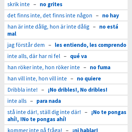
skrik inte
–
no grites
det finns inte, det finns inte någon
–
no hay
han är inte dålig, hon är inte dålig
–
no está
mal
jag förstår dem
–
les entiendo, les comprendo
inte alls, där har ni fel
–
qué va
han röker inte, hon röker inte
–
no fuma
han vill inte, hon vill inte
–
no quiere
Dribbla inte!
–
¡No dribles!, No dribles!
inte alls
–
para nada
stå inte där!, ställ dig inte där!
–
¡No te pongas
ahí!, !No te pongas ahí!
kommer inte på fråga!
–
¡ni hablar!