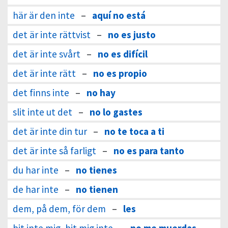
här är den inte
–
aquí no está
det är inte rättvist
–
no es justo
det är inte svårt
–
no es difícil
det är inte rätt
–
no es propio
det finns inte
–
no hay
slit inte ut det
–
no lo gastes
det är inte din tur
–
no te toca a ti
det är inte så farligt
–
no es para tanto
du har inte
–
no tienes
de har inte
–
no tienen
dem, på dem, för dem
–
les