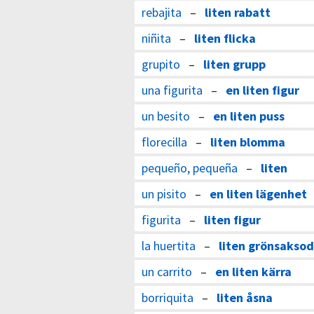
rebajita
–
liten rabatt
niñita
–
liten flicka
grupito
–
liten grupp
una figurita
–
en liten figur
un besito
–
en liten puss
florecilla
–
liten blomma
pequeño, pequeña
–
liten
un pisito
–
en liten lägenhet
figurita
–
liten figur
la huertita
–
liten grönsaksod
un carrito
–
en liten kärra
borriquita
–
liten åsna