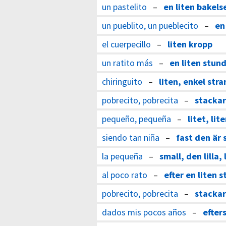
un pastelito
–
en liten bakels
un pueblito, un pueblecito
–
en
el cuerpecillo
–
liten kropp
un ratito más
–
en liten stund 
chiringuito
–
liten, enkel str
pobrecito, pobrecita
–
stackar
pequeño, pequeña
–
litet, lit
siendo tan niña
–
fast den är 
la pequeña
–
small, den lilla, 
al poco rato
–
efter en liten 
pobrecito, pobrecita
–
stackar
dados mis pocos años
–
efter