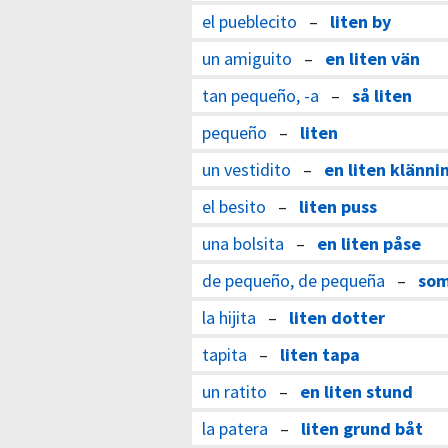
el pueblecito
–
liten by
un amiguito
–
en liten vän
tan pequeño, -a
–
så liten
pequeño
–
liten
un vestidito
–
en liten klänni
el besito
–
liten puss
una bolsita
–
en liten påse
de pequeño, de pequeña
–
som
la hijita
–
liten dotter
tapita
–
liten tapa
un ratito
–
en liten stund
la patera
–
liten grund båt