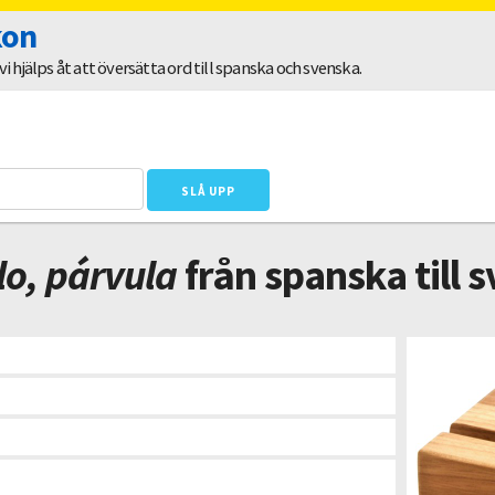
kon
 hjälps åt att översätta ord till spanska och svenska.
lo, párvula
från spanska till 