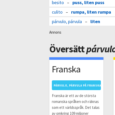
besito
–
puss, liten puss
culito
–
rumpa, liten rumpa
párvulo, párvula
–
liten
Annons
Översätt
párvulo
Franska
PÁRVULO, PÁRVULA PÅ FRANSKA
Franska är ett av de största
romanska språken och räknas
som ett världsspråk. Det talas
av omkring 109 miljoner