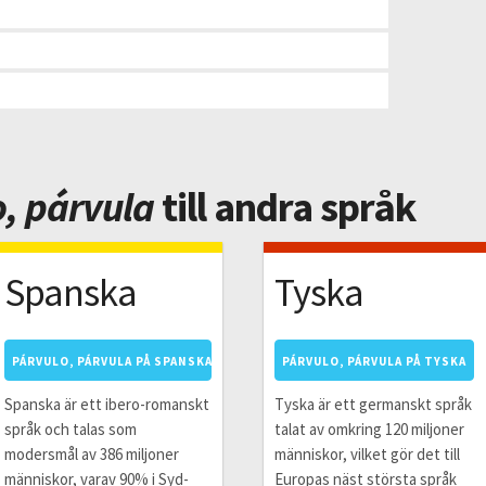
, párvula
till andra språk
Spanska
Tyska
PÁRVULO, PÁRVULA PÅ SPANSKA
PÁRVULO, PÁRVULA PÅ TYSKA
Spanska är ett ibero-romanskt
Tyska är ett germanskt språk
språk och talas som
talat av omkring 120 miljoner
modersmål av 386 miljoner
människor, vilket gör det till
människor, varav 90% i Syd-
Europas näst största språk