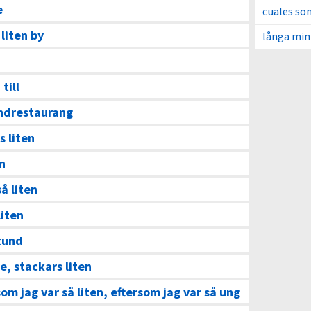
e
cuales so
 liten by
långa min
till
andrestaurang
s liten
en
så liten
liten
stund
e, stackars liten
som jag var så liten, eftersom jag var så ung