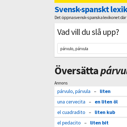
Svensk-spanskt lexi
Det öppna svensk-spanska lexikonet där vi
Vad vill du slå upp?
Översätta
párvu
Annons
párvulo, párvula
–
liten
una cervecita
–
en liten öl
el cuadradito
–
liten kub
el pedacito
–
liten bit