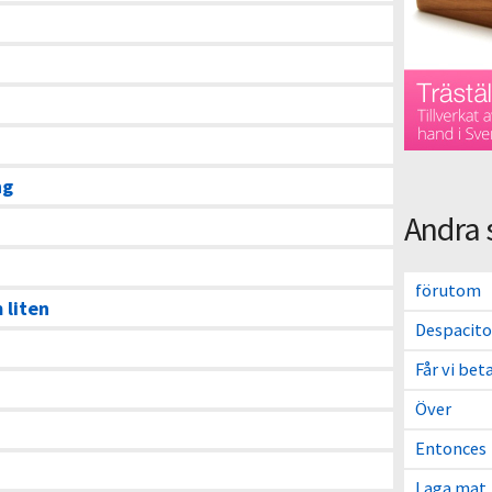
ng
Andra 
förutom
 liten
Despacito
Får vi bet
Över
Entonces
Laga mat