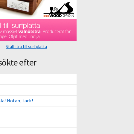
Ställ i trä till surfplatta
sökte efter
ala! Notan, tack!