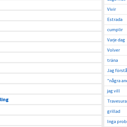
Vivir
Estrada
cumplir
Varje dag
Volver
träna
Jag förstå
"några an
jag vill
ling
Travesura
grillad
Inga pro