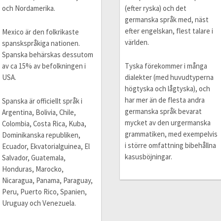
och Nordamerika.
(efter ryska) och det
germanska språk med, näst
efter engelskan, flest talare i
Mexico är den folkrikaste
världen.
spanskspråkiga nationen.
Spanska behärskas dessutom
av ca 15% av befolkningen i
Tyska förekommer i många
USA.
dialekter (med huvudtyperna
högtyska och lågtyska), och
har mer än de flesta andra
Spanska är officiellt språk i
germanska språk bevarat
Argentina, Bolivia, Chile,
mycket av den urgermanska
Colombia, Costa Rica, Kuba,
grammatiken, med exempelvis
Dominikanska republiken,
i större omfattning bibehållna
Ecuador, Ekvatorialguinea, El
kasusböjningar.
Salvador, Guatemala,
Honduras, Marocko,
Nicaragua, Panama, Paraguay,
Peru, Puerto Rico, Spanien,
Uruguay och Venezuela.