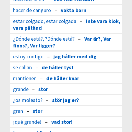
hacer de canguro
–
vakta barn
estar colgado, estar colgada
–
inte vara klok,
vara påtänd
¿Dónde está?, ?Dónde está?
–
Var är?, Var
finns?, Var ligger?
estoy contigo
–
jag håller med dig
se callan
–
de håller tyst
mantienen
–
de håller kvar
grande
–
stor
¿os molesto?
–
stör jag er?
gran
–
stor
¡qué grande!
–
vad stor!