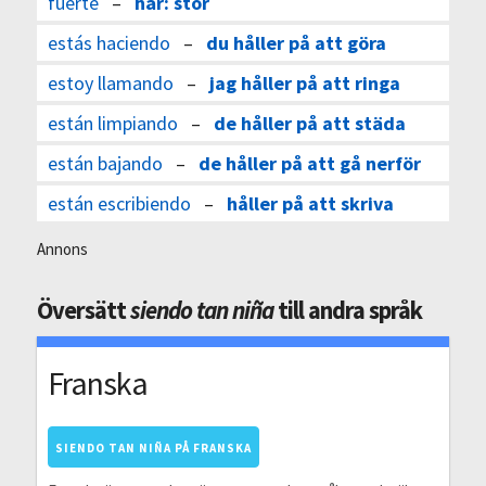
fuerte
–
här: stor
estás haciendo
–
du håller på att göra
estoy llamando
–
jag håller på att ringa
están limpiando
–
de håller på att städa
están bajando
–
de håller på att gå nerför
están escribiendo
–
håller på att skriva
Annons
Översätt
siendo tan niña
till andra språk
Franska
SIENDO TAN NIÑA PÅ FRANSKA