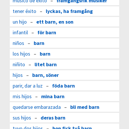
músico de éxito
–
framgångsrik musiker
tener éxito
–
lyckas, ha framgång
un hijo
–
ett barn, en son
infantil
–
för barn
niños
–
barn
los hijos
–
barn
niñito
–
litet barn
hijos
–
barn, söner
parir, dar a luz
–
föda barn
mis hijos
–
mina barn
quedarse embarazada
–
bli med barn
sus hijos
–
deras barn
tuvo dos hijos
–
hon fick två barn