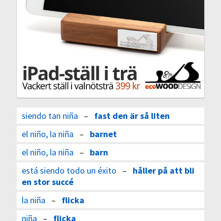
siendo tan niña
–
fast den är så liten
el niño, la niña
–
barnet
el niño, la niña
–
barn
está siendo todo un éxito
–
håller på att bli
en stor succé
la niña
–
flicka
niña
–
flicka