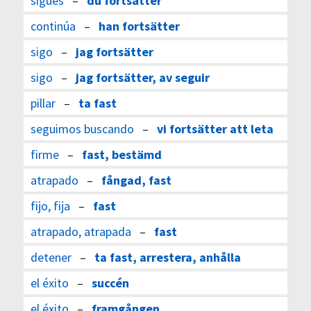
sigues
–
du fortsätter
continúa
–
han fortsätter
sigo
–
jag fortsätter
sigo
–
jag fortsätter, av seguir
pillar
–
ta fast
seguimos buscando
–
vi fortsätter att leta
firme
–
fast, bestämd
atrapado
–
fångad, fast
fijo, fija
–
fast
atrapado, atrapada
–
fast
detener
–
ta fast, arrestera, anhålla
el éxito
–
succén
el éxito
–
framgången