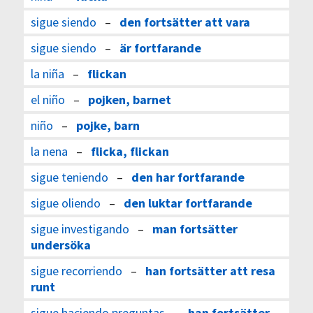
sigue siendo
–
den fortsätter att vara
sigue siendo
–
är fortfarande
la niña
–
flickan
el niño
–
pojken, barnet
niño
–
pojke, barn
la nena
–
flicka, flickan
sigue teniendo
–
den har fortfarande
sigue oliendo
–
den luktar fortfarande
sigue investigando
–
man fortsätter
undersöka
sigue recorriendo
–
han fortsätter att resa
runt
sigue haciendo preguntas
–
han fortsätter