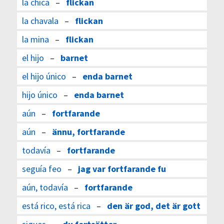
la chica
–
flickan
la chavala
–
flickan
la mina
–
flickan
el hijo
–
barnet
el hijo único
–
enda barnet
hijo único
–
enda barnet
aún
–
fortfarande
aún
–
ännu, fortfarande
todavía
–
fortfarande
seguía feo
–
jag var fortfarande fu
aún, todavía
–
fortfarande
está rico, está rica
–
den är god, det är gott