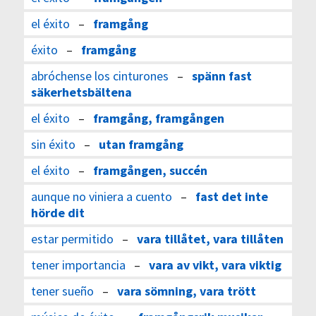
el éxito
–
framgång
éxito
–
framgång
abróchense los cinturones
–
spänn fast
säkerhetsbältena
el éxito
–
framgång, framgången
sin éxito
–
utan framgång
el éxito
–
framgången, succén
aunque no viniera a cuento
–
fast det inte
hörde dit
estar permitido
–
vara tillåtet, vara tillåten
tener importancia
–
vara av vikt, vara viktig
tener sueño
–
vara sömning, vara trött