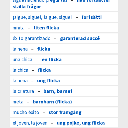
ställa frågor
¡sigue, sigue!, !sigue, sigue!
–
fortsätt!
niñita
–
liten flicka
éxito garantizado
–
garanterad succé
la nena
–
flicka
una chica
–
en flicka
la chica
–
flicka
la nena
–
ung flicka
la criatura
–
barn, barnet
nieta
–
barnbarn (flicka)
mucho éxito
–
stor framgång
el joven, la joven
–
ung pojke, ung flicka