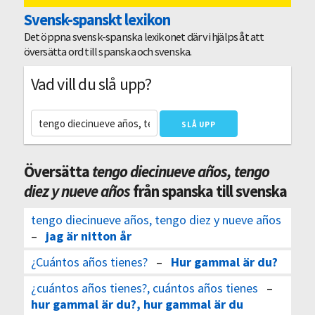
Svensk-spanskt lexikon
Det öppna svensk-spanska lexikonet där vi hjälps åt att
översätta ord till spanska och svenska.
Vad vill du slå upp?
Översätta
tengo diecinueve años, tengo
diez y nueve años
från spanska till svenska
tengo diecinueve años, tengo diez y nueve años
–
jag är nitton år
¿Cuántos años tienes?
–
Hur gammal är du?
¿cuántos años tienes?, cuántos años tienes
–
hur gammal är du?, hur gammal är du