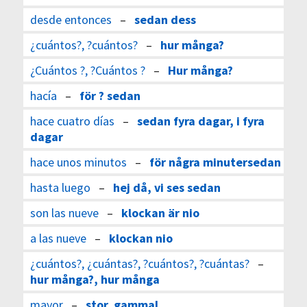
desde entonces
–
sedan dess
¿cuántos?, ?cuántos?
–
hur många?
¿Cuántos ?, ?Cuántos ?
–
Hur många?
hacía
–
för ? sedan
hace cuatro días
–
sedan fyra dagar, i fyra
dagar
hace unos minutos
–
för några minutersedan
hasta luego
–
hej då, vi ses sedan
son las nueve
–
klockan är nio
a las nueve
–
klockan nio
¿cuántos?, ¿cuántas?, ?cuántos?, ?cuántas?
–
hur många?, hur många
mayor
–
stor, gammal