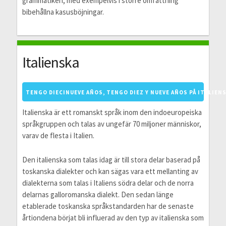
grammatiken, med exempelvis i större omfattning
bibehållna kasusböjningar.
Italienska
TENGO DIECINUEVE AÑOS, TENGO DIEZ Y NUEVE AÑOS PÅ ITALIEN
Italienska är ett romanskt språk inom den indoeuropeiska
språkgruppen och talas av ungefär 70 miljoner människor,
varav de flesta i Italien.
Den italienska som talas idag är till stora delar baserad på
toskanska dialekter och kan sägas vara ett mellanting av
dialekterna som talas i Italiens södra delar och de norra
delarnas galloromanska dialekt. Den sedan länge
etablerade toskanska språkstandarden har de senaste
årtiondena börjat bli influerad av den typ av italienska som