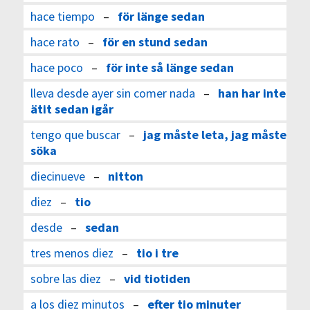
hace tiempo
–
för länge sedan
hace rato
–
för en stund sedan
hace poco
–
för inte så länge sedan
lleva desde ayer sin comer nada
–
han har inte
ätit sedan igår
tengo que buscar
–
jag måste leta, jag måste
söka
diecinueve
–
nitton
diez
–
tio
desde
–
sedan
tres menos diez
–
tio i tre
sobre las diez
–
vid tiotiden
a los diez minutos
–
efter tio minuter