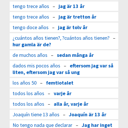
tengo trece años
–
jag är 13 år
tengo trece años
–
jag är tretton år
tengo doce años
–
jag är tolv år
¿cuántos años tienen?, ?cuántos años tienen?
–
hur gamla är de?
de muchos años
–
sedan många år
dados mis pocos años
–
eftersom jag var så
liten, eftersom jag var så ung
los años 50
–
femtiotalet
todos los años
–
varje år
todos los años
–
alla år, varje år
Joaquín tiene 13 años
–
Joaquín är 13 år
No tengo nada que declarar
–
Jag har inget