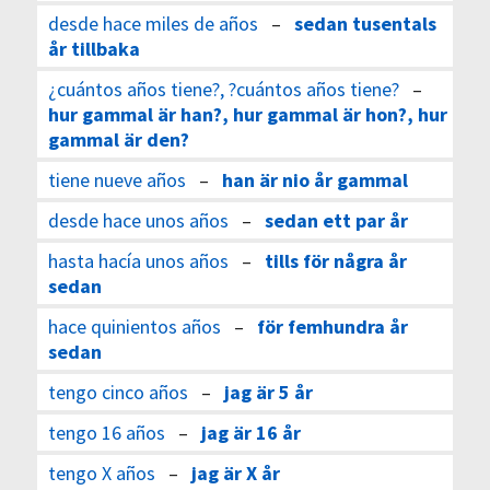
desde hace miles de años
–
sedan tusentals
år tillbaka
¿cuántos años tiene?, ?cuántos años tiene?
–
hur gammal är han?, hur gammal är hon?, hur
gammal är den?
tiene nueve años
–
han är nio år gammal
desde hace unos años
–
sedan ett par år
hasta hacía unos años
–
tills för några år
sedan
hace quinientos años
–
för femhundra år
sedan
tengo cinco años
–
jag är 5 år
tengo 16 años
–
jag är 16 år
tengo X años
–
jag är X år