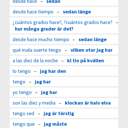
desde hace
–
sedan
desde hace tiempo
–
sedan länge
¿cuántos grados hace?, ?cuántos grados hace?
–
hur många grader är det?
desde hace mucho tiempo
–
sedan länge
qué mala suerte tengo
–
vilken otur jag har
a las diez de la noche
–
kl tio på kvällen
lo tengo
–
jag har den
tengo
–
jag har
yo tengo
–
jag har
son las diez y media
–
klockan är halv elva
tengo sed
–
jag är törstig
tengo que
–
jag måste