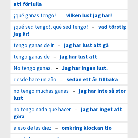
att förtulla
¡qué ganas tengo!
–
vilken lust jag har!
¡qué sed tengo!, qué sed tengo!
–
vad törstig
jag är!
tengo ganas de ir
–
jag har lust att gå
tengo ganas de
–
jag har lust att
No tengo ganas.
–
Jag har ingen lust.
desde hace un año
–
sedan ett år tillbaka
no tengo muchas ganas
–
jag har inte så stor
lust
no tengo nada que hacer
–
jag har inget att
göra
a eso de las diez
–
omkring klockan tio