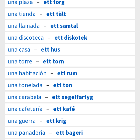
una plaza
–
ett torg
una tienda
–
ett tält
una llamada
–
ett samtal
una discoteca
–
ett diskotek
una casa
–
ett hus
una torre
–
ett torn
una habitación
–
ett rum
una tonelada
–
ett ton
una carabela
–
ett segelfartyg
una cafetería
–
ett kafé
una guerra
–
ett krig
una panadería
–
ett bageri