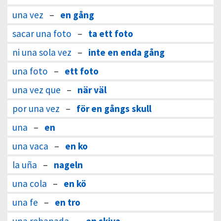
una vez
–
en gång
sacar una foto
–
ta ett foto
ni una sola vez
–
inte en enda gång
una foto
–
ett foto
una vez que
–
när väl
por una vez
–
för en gångs skull
una
–
en
una vaca
–
en ko
la uña
–
nageln
una cola
–
en kö
una fe
–
en tro