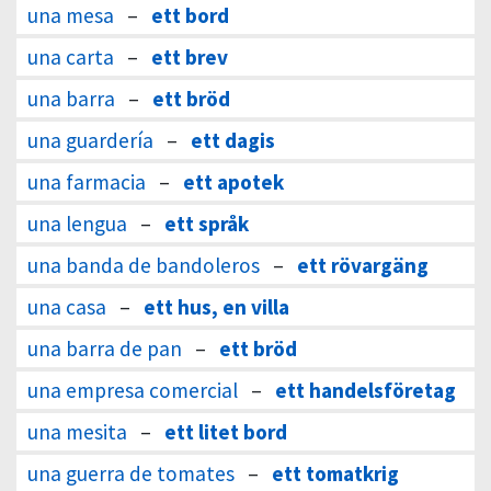
una mesa
–
ett bord
una carta
–
ett brev
una barra
–
ett bröd
una guardería
–
ett dagis
una farmacia
–
ett apotek
una lengua
–
ett språk
una banda de bandoleros
–
ett rövargäng
una casa
–
ett hus, en villa
una barra de pan
–
ett bröd
una empresa comercial
–
ett handelsföretag
una mesita
–
ett litet bord
una guerra de tomates
–
ett tomatkrig