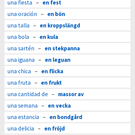
una fiesta
–
en fest
una oración
–
en bön
una talla
–
en kroppslängd
una bola
–
en kula
una sartén
–
en stekpanna
una iguana
–
en leguan
una chica
–
en flicka
una fruta
–
en frukt
una cantidad de
–
massor av
una semana
–
en vecka
una estancia
–
en bondgård
una delicia
–
en fröjd