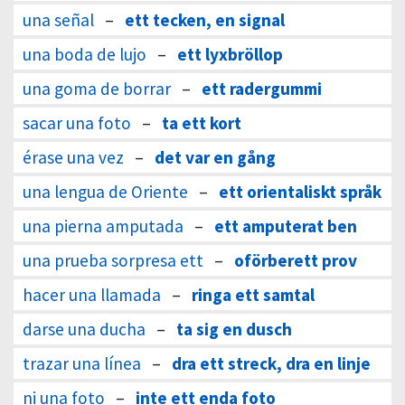
una señal
–
ett tecken, en signal
una boda de lujo
–
ett lyxbröllop
una goma de borrar
–
ett radergummi
sacar una foto
–
ta ett kort
érase una vez
–
det var en gång
una lengua de Oriente
–
ett orientaliskt språk
una pierna amputada
–
ett amputerat ben
una prueba sorpresa ett
–
oförberett prov
hacer una llamada
–
ringa ett samtal
darse una ducha
–
ta sig en dusch
trazar una línea
–
dra ett streck, dra en linje
ni una foto
–
inte ett enda foto