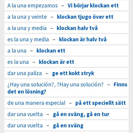
A la una empezamos
–
Vi börjar klockan ett
a la una y veinte
–
klockan tjugo över ett
a la una y media
–
klockan halv två
es la una y media
–
klockan är halv två
a la una
–
klockan ett
es la una
–
klockan är ett
dar una paliza
–
ge ett kokt stryk
¿Hay una solución?, ?Hay una solución?
–
Finns
det en lösning?
de una manera especial
–
på ett speciellt sätt
dar una vuelta
–
gå en sväng, gå en tur
dar una vuelta
–
gå en sväng