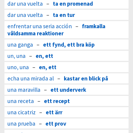
dar una vuelta
–
ta en promenad
dar una vuelta
–
ta en tur
enfrentar una seria acción
–
framkalla
våldsamma reaktioner
una ganga
–
ett fynd, ett bra köp
un, una
–
en, ett
uno, una
–
en, ett
echa una mirada al
–
kastar en blick på
una maravilla
–
ett underverk
una receta
–
ett recept
una cicatriz
–
ett ärr
una prueba
–
ett prov