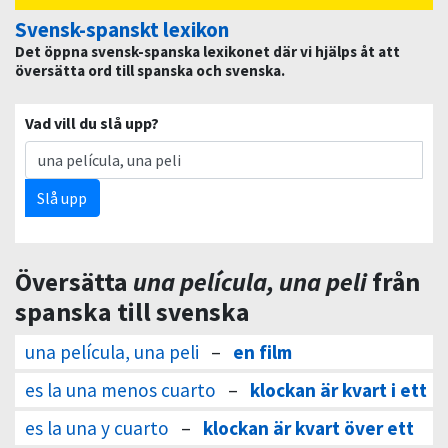
Svensk-spanskt lexikon
Det öppna svensk-spanska lexikonet där vi hjälps åt att
översätta ord till spanska och svenska.
Vad vill du slå upp?
Slå upp
Översätta
una película, una peli
från
spanska till svenska
una película, una peli
–
en film
es la una menos cuarto
–
klockan är kvart i ett
es la una y cuarto
–
klockan är kvart över ett