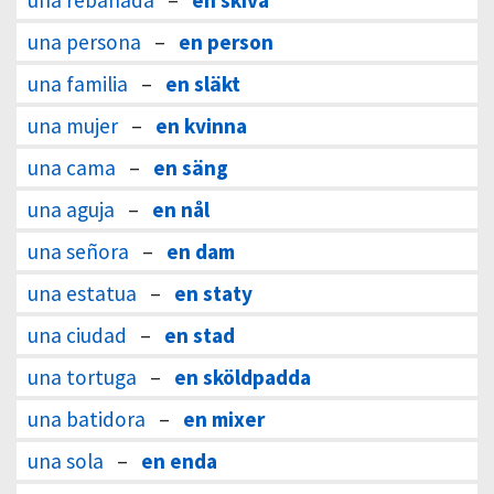
una rebanada
–
en skiva
una persona
–
en person
una familia
–
en släkt
una mujer
–
en kvinna
una cama
–
en säng
una aguja
–
en nål
una señora
–
en dam
una estatua
–
en staty
una ciudad
–
en stad
una tortuga
–
en sköldpadda
una batidora
–
en mixer
una sola
–
en enda