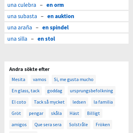
una culebra
–
en orm
una subasta
–
en auktion
una araña
–
en spindel
una silla
–
en stol
Andra sökte efter
Mesita
vamos
Si, me gusta mucho
En glass, tack
goddag
ursprungsbefolkning
El coto
Tack så mycket
ledsen
la familia
Gröt
pengar
skåla
Häst
Billigt
amigos
Que sera sera
Solstråle
Fröken