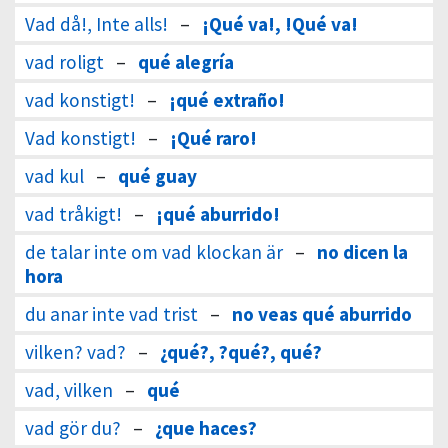
Vad då!, Inte alls!
–
¡Qué va!, !Qué va!
vad roligt
–
qué alegría
vad konstigt!
–
¡qué extraño!
Vad konstigt!
–
¡Qué raro!
vad kul
–
qué guay
vad tråkigt!
–
¡qué aburrido!
de talar inte om vad klockan är
–
no dicen la
hora
du anar inte vad trist
–
no veas qué aburrido
vilken? vad?
–
¿qué?, ?qué?, qué?
vad, vilken
–
qué
vad gör du?
–
¿que haces?