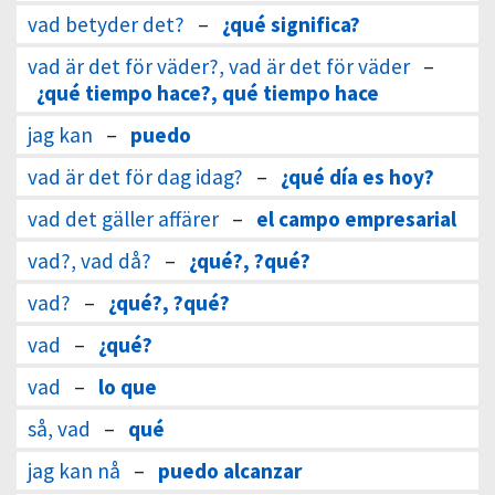
vad betyder det?
–
¿qué significa?
vad är det för väder?, vad är det för väder
–
¿qué tiempo hace?, qué tiempo hace
jag kan
–
puedo
vad är det för dag idag?
–
¿qué día es hoy?
vad det gäller affärer
–
el campo empresarial
vad?, vad då?
–
¿qué?, ?qué?
vad?
–
¿qué?, ?qué?
vad
–
¿qué?
vad
–
lo que
så, vad
–
qué
jag kan nå
–
puedo alcanzar