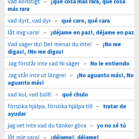
vad konstigt
–
¡qué cosa más rara, qué cosa
más rara
vad dyrt, vad dyr
–
qué caro, qué cara
låt mig vara!
–
¡déjame en paz!, déjame en paz
Vad säger du! Det menar du inte!
–
¡No me
digas!, !No me digas!
Jag förstår inte vad Ni säger
–
No le entiendo
Jag står inte ut längre!
–
¡No aguanto más!, No
aguanto más!
vad kul, vad ballt
–
qué chulo
försöka hjälpa, försöka hjälpa till
–
tratar de
ayudar
jag vet inte vad du tänker göra
–
yo no sé tú
låt mig vara!
–
¡déjame!, déjame!