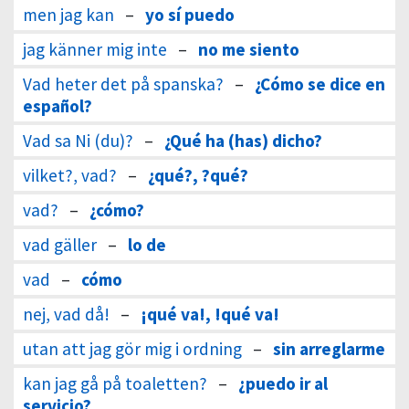
men jag kan
–
yo sí puedo
jag känner mig inte
–
no me siento
Vad heter det på spanska?
–
¿Cómo se dice en
español?
Vad sa Ni (du)?
–
¿Qué ha (has) dicho?
vilket?, vad?
–
¿qué?, ?qué?
vad?
–
¿cómo?
vad gäller
–
lo de
vad
–
cómo
nej, vad då!
–
¡qué va!, !qué va!
utan att jag gör mig i ordning
–
sin arreglarme
kan jag gå på toaletten?
–
¿puedo ir al
servicio?