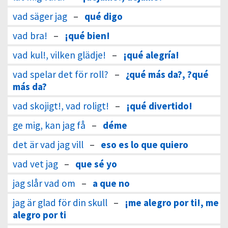
vad säger jag
–
qué digo
vad bra!
–
¡qué bien!
vad kul!, vilken glädje!
–
¡qué alegría!
vad spelar det för roll?
–
¿qué más da?, ?qué
más da?
vad skojigt!, vad roligt!
–
¡qué divertido!
ge mig, kan jag få
–
déme
det är vad jag vill
–
eso es lo que quiero
vad vet jag
–
que sé yo
jag slår vad om
–
a que no
jag är glad för din skull
–
¡me alegro por ti!, me
alegro por ti