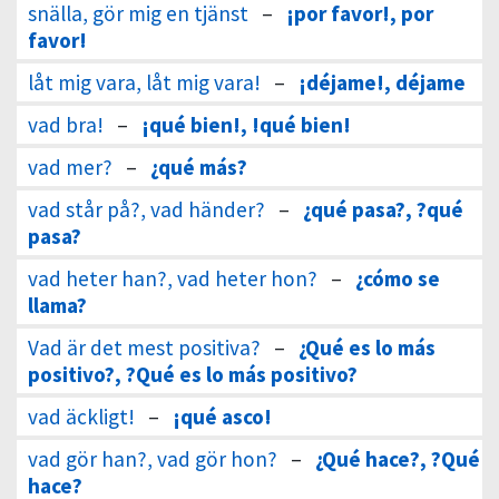
snälla, gör mig en tjänst
–
¡por favor!, por
favor!
låt mig vara, låt mig vara!
–
¡déjame!, déjame
vad bra!
–
¡qué bien!, !qué bien!
vad mer?
–
¿qué más?
vad står på?, vad händer?
–
¿qué pasa?, ?qué
pasa?
vad heter han?, vad heter hon?
–
¿cómo se
llama?
Vad är det mest positiva?
–
¿Qué es lo más
positivo?, ?Qué es lo más positivo?
vad äckligt!
–
¡qué asco!
vad gör han?, vad gör hon?
–
¿Qué hace?, ?Qué
hace?