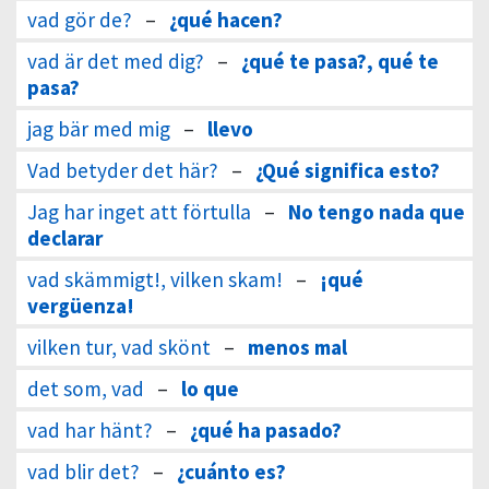
vad gör de?
–
¿qué hacen?
vad är det med dig?
–
¿qué te pasa?, qué te
pasa?
jag bär med mig
–
llevo
Vad betyder det här?
–
¿Qué significa esto?
Jag har inget att förtulla
–
No tengo nada que
declarar
vad skämmigt!, vilken skam!
–
¡qué
vergüenza!
vilken tur, vad skönt
–
menos mal
det som, vad
–
lo que
vad har hänt?
–
¿qué ha pasado?
vad blir det?
–
¿cuánto es?