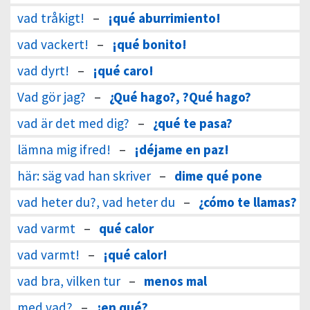
vad tråkigt!
–
¡qué aburrimiento!
vad vackert!
–
¡qué bonito!
vad dyrt!
–
¡qué caro!
Vad gör jag?
–
¿Qué hago?, ?Qué hago?
vad är det med dig?
–
¿qué te pasa?
lämna mig ifred!
–
¡déjame en paz!
här: säg vad han skriver
–
dime qué pone
vad heter du?, vad heter du
–
¿cómo te llamas?
vad varmt
–
qué calor
vad varmt!
–
¡qué calor!
vad bra, vilken tur
–
menos mal
med vad?
–
¿en qué?