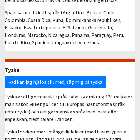
behärskas dessutom av ca 15% av befolkningen i USA.
Spanska är officiellt språk i Argentina, Bolivia, Chile,
Colombia, Costa Rica, Kuba, Dominikanska republiken,
Ecuador, Ekvatorialguinea, El Salvador, Guatemala,
Honduras, Marocko, Nicaragua, Panama, Paraguay, Peru,
Puerto Rico, Spanien, Uruguay och Venezuela.
Tyska
vad kan jag hjälpa till med, säg mig på tyska
Tyska är ett germanskt språk talat av omkring 120 miljoner
människor, vilket gör det till Europas näst största språk
(efter ryska) och det germanska språk med, näst efter
engelskan, flest talare i världen.
Tyska förekommer i många dialekter (med huvudtyperna
högtyska och lågtyska), och har mer än de flesta andra