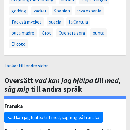
goddag
vacker
Spanien
viva espania
Tack så mycket
suecia
la Cartuja
puta madre
Gröt
Que sera sera
punta
El coto
Länkar till andra sidor
Översätt
vad kan jag hjälpa till med,
säg mig
till andra språk
Franska
vad kan jag hjälpa till med, säg mig på franska