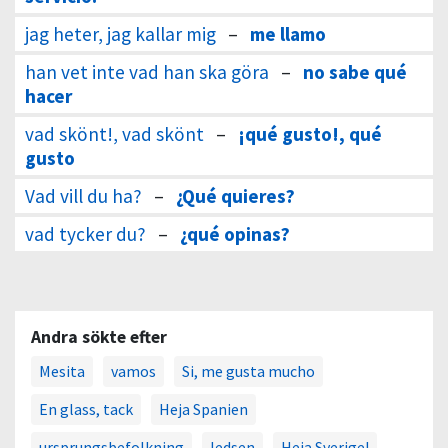
jag heter, jag kallar mig
–
me llamo
han vet inte vad han ska göra
–
no sabe qué
hacer
vad skönt!, vad skönt
–
¡qué gusto!, qué
gusto
Vad vill du ha?
–
¿Qué quieres?
vad tycker du?
–
¿qué opinas?
Andra sökte efter
Mesita
vamos
Si, me gusta mucho
En glass, tack
Heja Spanien
ursprungsbefolkning
ledsen
Heja Sverige!