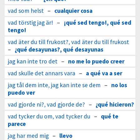
vad som helst
–
cualquier cosa
vad törstig jag är!
–
¡qué sed tengo!, qué sed
tengo!
vad äter du till frukost?, vad äter du till frukost
–
¿qué desayunas?, qué desayunas
jag kan inte tro det
–
no me lo puedo creer
vad skulle det annars vara
–
a qué va a ser
jag tål dem inte, jag kan inte se dem
–
no los
puedo ver
vad gjorde ni?, vad gjorde de?
–
¿qué hicieron?
vad tycker du om, vad tycker du
–
qué te
parece
jag har med mig
–
llevo