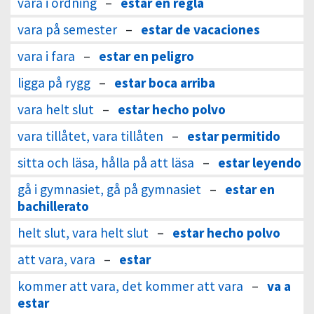
vara i ordning
–
estar en regla
vara på semester
–
estar de vacaciones
vara i fara
–
estar en peligro
ligga på rygg
–
estar boca arriba
vara helt slut
–
estar hecho polvo
vara tillåtet, vara tillåten
–
estar permitido
sitta och läsa, hålla på att läsa
–
estar leyendo
gå i gymnasiet, gå på gymnasiet
–
estar en
bachillerato
helt slut, vara helt slut
–
estar hecho polvo
att vara, vara
–
estar
kommer att vara, det kommer att vara
–
va a
estar