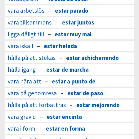
vara arbetslös
–
estar parado
vara tillsammans
–
estar juntos
ligga dåligt till
–
estar muy mal
vara iskall
–
estar helada
hålla på att stekas
–
estar achicharrando
hålla igång
–
estar de marcha
vara nära att
–
estar a punto de
vara på genomresa
–
estar de paso
hålla på att förbättras
–
estar mejorando
vara gravid
–
estar encinta
vara i form
–
estar en forma