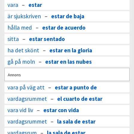
vara
–
estar
är sjukskriven
–
estar de baja
hålla med
–
estar de acuerdo
sitta
–
estar sentado
ha det skönt
–
estar en la gloria
gå på moln
–
estar en las nubes
Annons
vara på väg att
–
estar a punto de
vardagsrummet
–
el cuarto de estar
vara vid liv
–
estar con vida
vardagsrummet
–
la sala de estar
vardagsrum
–
la sala de estar