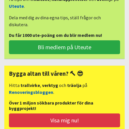
Uteute
.
Dela med dig av dina egna tips, ställ frågor och
diskutera.
Du får 1000 ute-poäng om du blir medlem nu!
Bli medlem på Uteute
Bygga altan till våren? 🔨 😎
Hitta
trallvirke
,
verktyg
och
träolja
på
Renoveringsbloggen
.
Över 1 miljon sökbara produkter för dina
byggprojekt!
Visa mig nu!