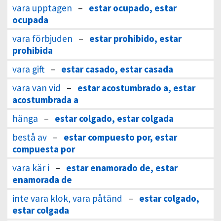
vara upptagen
–
estar ocupado, estar
ocupada
vara förbjuden
–
estar prohibido, estar
prohibida
vara gift
–
estar casado, estar casada
vara van vid
–
estar acostumbrado a, estar
acostumbrada a
hänga
–
estar colgado, estar colgada
bestå av
–
estar compuesto por, estar
compuesta por
vara kär i
–
estar enamorado de, estar
enamorada de
inte vara klok, vara påtänd
–
estar colgado,
estar colgada