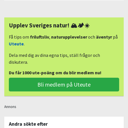
Upplev Sveriges natur! 🏔🏕☀️
Få tips om
friluftsliv
,
naturupplevelser
och
äventyr
på
Uteute
.
Dela med dig av dina egna tips, ställ frågor och
diskutera.
Du får 1000 ute-poäng om du blir medlem nu!
Bli medlem på Uteute
Annons
Andra sökte efter