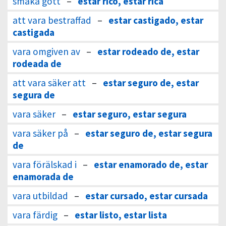
smaka gott
–
estar rico, estar rica
att vara bestraffad
–
estar castigado, estar
castigada
vara omgiven av
–
estar rodeado de, estar
rodeada de
att vara säker att
–
estar seguro de, estar
segura de
vara säker
–
estar seguro, estar segura
vara säker på
–
estar seguro de, estar segura
de
vara förälskad i
–
estar enamorado de, estar
enamorada de
vara utbildad
–
estar cursado, estar cursada
vara färdig
–
estar listo, estar lista