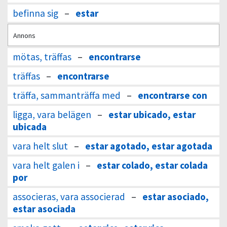
befinna sig
–
estar
Annons
mötas, träffas
–
encontrarse
träffas
–
encontrarse
träffa, sammanträffa med
–
encontrarse con
ligga, vara belägen
–
estar ubicado, estar
ubicada
vara helt slut
–
estar agotado, estar agotada
vara helt galen i
–
estar colado, estar colada
por
associeras, vara associerad
–
estar asociado,
estar asociada