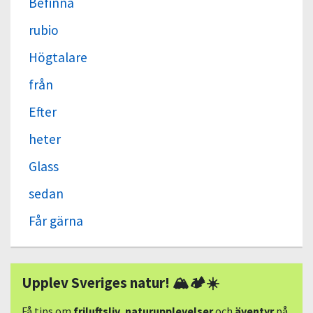
Befinna
rubio
Högtalare
från
Efter
heter
Glass
sedan
Får gärna
Upplev Sveriges natur! 🏔🏕☀️
Få tips om
friluftsliv
,
naturupplevelser
och
äventyr
på