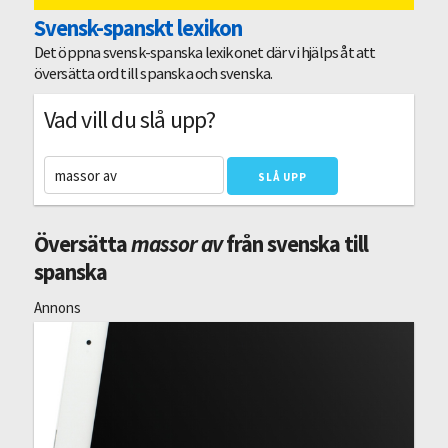
Svensk-spanskt lexikon
Det öppna svensk-spanska lexikonet där vi hjälps åt att
översätta ord till spanska och svenska.
Vad vill du slå upp?
Översätta
massor av
från svenska till
spanska
Annons