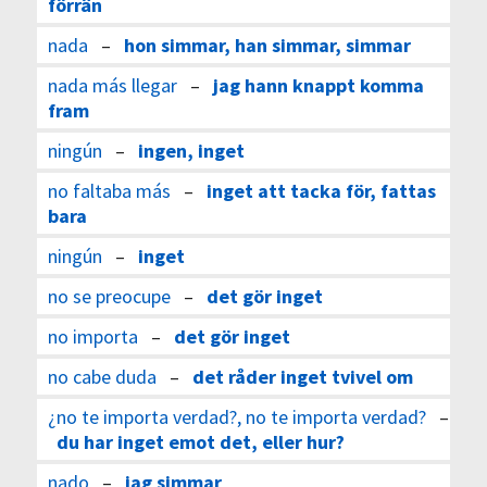
förrän
nada
–
hon simmar, han simmar, simmar
nada más llegar
–
jag hann knappt komma
fram
ningún
–
ingen, inget
no faltaba más
–
inget att tacka för, fattas
bara
ningún
–
inget
no se preocupe
–
det gör inget
no importa
–
det gör inget
no cabe duda
–
det råder inget tvivel om
¿no te importa verdad?, no te importa verdad?
–
du har inget emot det, eller hur?
nado
–
jag simmar