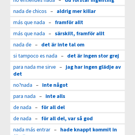
nada de chicos
–
aldrig mer killar
más que nada
–
framför allt
más que nada
–
särskilt, framför allt
nada de
–
det är inte tal om
si tampoco es nada
–
det är ingen stor grej
para nada me sirve
–
jag har ingen glädje av
det
no?nada
–
inte något
para nada
–
inte alls
de nada
–
för all del
de nada
–
för all del, var så god
nada más entrar
–
hade knappt kommit in