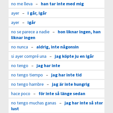
no me lleva
–
han tar inte med mig
ayer
–
i går, igår
ayer
–
igår
no se parece a nadie
–
hon liknar ingen, han
liknar ingen
no nunca
–
aldrig, inte någonsin
si ayer compré una
–
jag köpte ju en igår
no tengo
–
jag har inte
no tengo tiempo
–
jag har inte tid
no tengo hambre
–
jag är inte hungrig
hace poco
–
för inte så länge sedan
no tengo muchas ganas
–
jag har inte så stor
lust