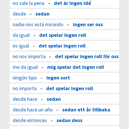
no vale la pena
–
det är ingen idé
desde
–
sedan
nadie nos está mirando
–
ingen ser oss
da igual
–
det spelar ingen roll
es igual
–
det spelar ingen roll
no nos importa
–
det spelar ingen roll för oss
me da igual
–
mig spelar det ingen roll
ningún tipo
–
ingen sort
no importa
–
det spelar ingen roll
desde hace
–
sedan
desde hace un año
–
sedan ett år tillbaka
desde entonces
–
sedan dess