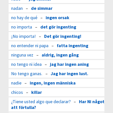
nadan
–
de simmar
no hay de qué
–
ingen orsak
no importa
–
det gör ingenting
¡No importa!
–
Det gör ingenting!
no entender ni papa
–
fatta ingenting
ninguna vez
–
aldrig, ingen gång
no tengo ni idea
–
jag har ingen aning
No tengo ganas.
–
Jag har ingen lust.
nadie
–
ingen, ingen människa
chicos
–
killar
¿Tiene usted algo que declarar?
–
Har Ni något
att förtulla?