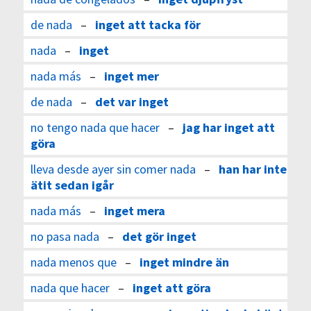
de nada
–
inget att tacka för
nada
–
inget
nada más
–
inget mer
de nada
–
det var inget
no tengo nada que hacer
–
jag har inget att
göra
lleva desde ayer sin comer nada
–
han har inte
ätit sedan igår
nada más
–
inget mera
no pasa nada
–
det gör inget
nada menos que
–
inget mindre än
nada que hacer
–
inget att göra