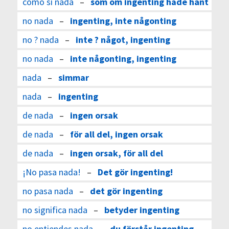
como si nada
–
som om ingenting hade hänt
no nada
–
ingenting, inte någonting
no ? nada
–
inte ? något, ingenting
no nada
–
inte någonting, ingenting
nada
–
simmar
nada
–
ingenting
de nada
–
ingen orsak
de nada
–
för all del, ingen orsak
de nada
–
ingen orsak, för all del
¡No pasa nada!
–
Det gör ingenting!
no pasa nada
–
det gör ingenting
no significa nada
–
betyder ingenting
no entiendes nada
–
du förstår ingenting