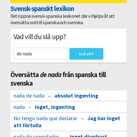
Svensk-spanskt lexikon
Det öppna svensk-spanska lexikonet där vi hjälps åt att
översätta ord till spanska och svenska.
Vad vill du slå upp?
Översätta
de nada
från spanska till
svenska
nada de nada
–
absolut ingenting
nada
–
inget, ingenting
No tengo nada que declarar
–
Jag har inget
att förtulla
nada de congelados
–
inget djupfryst