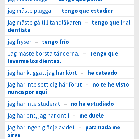
jag måste plugga
–
tengo que estudiar
jag måste gå till tandläkaren
–
tengo que ir al
dentista
jag fryser
–
tengo frío
Jag måste borsta tänderna.
–
Tengo que
lavarme los dientes.
jag har kuggat, jag har kört
–
he cateado
jag har inte sett dig här förut
–
no te he visto
nunca por aquí
jag har inte studerat
–
no he estudiado
jag har ont, jag har ont i
–
me duele
jag har ingen glädje av det
–
para nada me
sirve