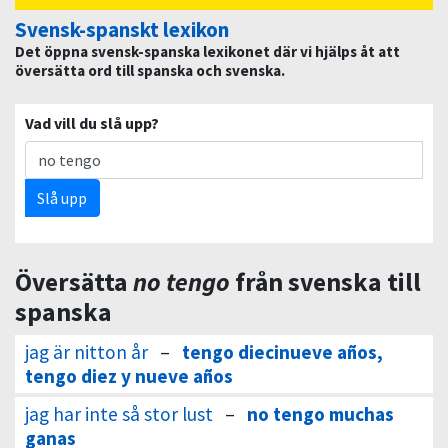
Svensk-spanskt lexikon
Det öppna svensk-spanska lexikonet där vi hjälps åt att
översätta ord till spanska och svenska.
Vad vill du slå upp?
Slå upp
Översätta
no tengo
från svenska till
spanska
jag är nitton år
–
tengo diecinueve años,
tengo diez y nueve años
jag har inte så stor lust
–
no tengo muchas
ganas