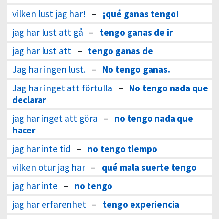
vilken lust jag har!
–
¡qué ganas tengo!
jag har lust att gå
–
tengo ganas de ir
jag har lust att
–
tengo ganas de
Jag har ingen lust.
–
No tengo ganas.
Jag har inget att förtulla
–
No tengo nada que
declarar
jag har inget att göra
–
no tengo nada que
hacer
jag har inte tid
–
no tengo tiempo
vilken otur jag har
–
qué mala suerte tengo
jag har inte
–
no tengo
jag har erfarenhet
–
tengo experiencia