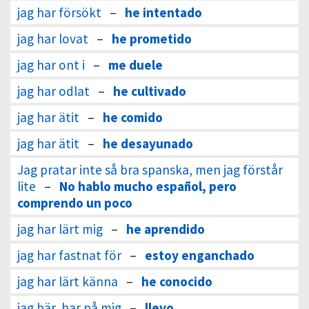
jag har försökt
–
he intentado
jag har lovat
–
he prometido
jag har ont i
–
me duele
jag har odlat
–
he cultivado
jag har ätit
–
he comido
jag har ätit
–
he desayunado
Jag pratar inte så bra spanska, men jag förstår
lite
–
No hablo mucho español, pero
comprendo un poco
jag har lärt mig
–
he aprendido
jag har fastnat för
–
estoy enganchado
jag har lärt känna
–
he conocido
jag bär, har på mig
–
llevo