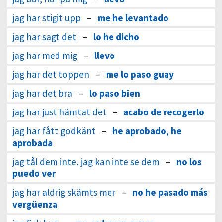
jag har stigit upp
–
me he levantado
jag har sagt det
–
lo he dicho
jag har med mig
–
llevo
jag har det toppen
–
me lo paso guay
jag har det bra
–
lo paso bien
jag har just hämtat det
–
acabo de recogerlo
jag har fått godkänt
–
he aprobado, he
aprobada
jag tål dem inte, jag kan inte se dem
–
no los
puedo ver
jag har aldrig skämts mer
–
no he pasado más
vergüenza