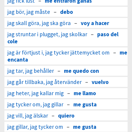
jag fick lust
–
me entraron ganas
jag bör, jag måste
–
debo
jag skall göra, jag ska göra
–
voy a hacer
jag struntar i plugget, jag skolkar
–
paso del
cole
jag är förtjust i, jag tycker jättemycket om
–
me
encanta
jag tar, jag behåller
–
me quedo con
jag går tillbaka, jag återvänder
–
vuelvo
jag heter, jag kallar mig
–
me llamo
jag tycker om, jag gillar
–
me gusta
jag vill, jag älskar
–
quiero
jag gillar, jag tycker om
–
me gusta