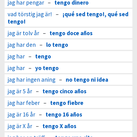
jag har pengar
–
tengo dinero
vad törstig jag är!
–
¡qué sed tengo!, qué sed
tengo!
jag är tolv år
–
tengo doce años
jag har den
–
lo tengo
jag har
–
tengo
jag har
–
yo tengo
jag har ingen aning
–
no tengo ni idea
jag är 5 år
–
tengo cinco años
jag har feber
–
tengo fiebre
jag är 16 år
–
tengo 16 años
jag är X år
–
tengo X años