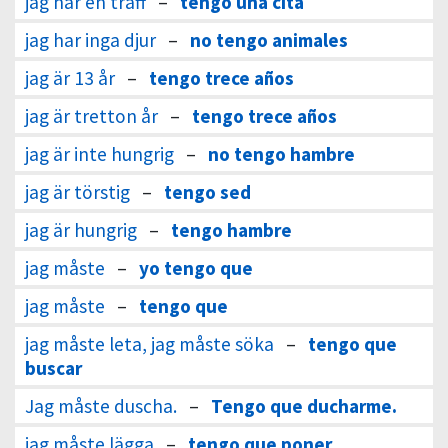
jag har en träff
–
tengo una cita
jag har inga djur
–
no tengo animales
jag är 13 år
–
tengo trece años
jag är tretton år
–
tengo trece años
jag är inte hungrig
–
no tengo hambre
jag är törstig
–
tengo sed
jag är hungrig
–
tengo hambre
jag måste
–
yo tengo que
jag måste
–
tengo que
jag måste leta, jag måste söka
–
tengo que
buscar
Jag måste duscha.
–
Tengo que ducharme.
jag måste lägga
–
tengo que poner