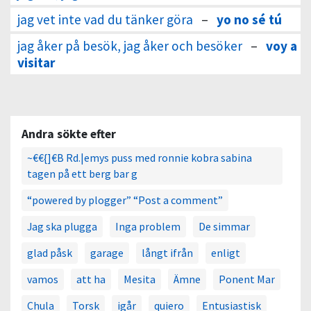
jag vet inte vad du tänker göra
–
yo no sé tú
jag åker på besök, jag åker och besöker
–
voy a
visitar
Andra sökte efter
~€€{]€B Rd.|emys puss med ronnie kobra sabina
tagen på ett berg bar g
“powered by plogger” “Post a comment”
Jag ska plugga
Inga problem
De simmar
glad påsk
garage
långt ifrån
enligt
vamos
att ha
Mesita
Ämne
Ponent Mar
Chula
Torsk
igår
quiero
Entusiastisk