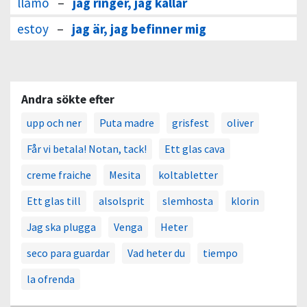
llamo
–
jag ringer, jag kallar
estoy
–
jag är, jag befinner mig
Andra sökte efter
upp och ner
Puta madre
grisfest
oliver
Får vi betala! Notan, tack!
Ett glas cava
creme fraiche
Mesita
koltabletter
Ett glas till
alsolsprit
slemhosta
klorin
Jag ska plugga
Venga
Heter
seco para guardar
Vad heter du
tiempo
la ofrenda