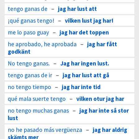
tengo ganas de
–
jag har lust att
¡qué ganas tengo!
–
vilken lust jag har!
me lo paso guay
–
jag har det toppen
he aprobado, he aprobada
–
jag har fått
godkänt
No tengo ganas.
–
Jag har ingen lust.
tengo ganas de ir
–
jag har lust att gå
no tengo tiempo
–
jag har inte tid
qué mala suerte tengo
–
vilken otur jag har
no tengo muchas ganas
–
jag har inte så stor
lust
no he pasado más vergüenza
–
jag har aldrig
skämts mer