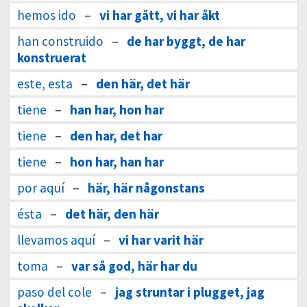
hemos ido
–
vi har gått, vi har åkt
han construido
–
de har byggt, de har
konstruerat
este, esta
–
den här, det här
tiene
–
han har, hon har
tiene
–
den har, det har
tiene
–
hon har, han har
por aquí
–
här, här någonstans
ésta
–
det här, den här
llevamos aquí
–
vi har varit här
toma
–
var så god, här har du
paso del cole
–
jag struntar i plugget, jag