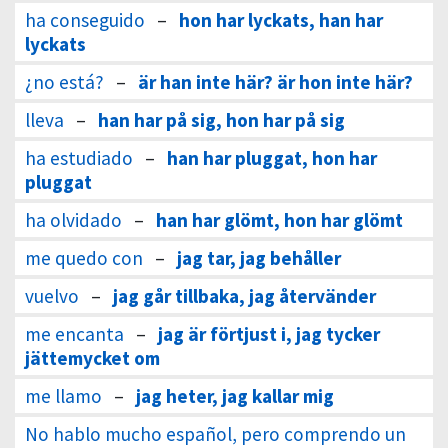
ha conseguido
–
hon har lyckats, han har
lyckats
¿no está?
–
är han inte här? är hon inte här?
lleva
–
han har på sig, hon har på sig
ha estudiado
–
han har pluggat, hon har
pluggat
ha olvidado
–
han har glömt, hon har glömt
me quedo con
–
jag tar, jag behåller
vuelvo
–
jag går tillbaka, jag återvänder
me encanta
–
jag är förtjust i, jag tycker
jättemycket om
me llamo
–
jag heter, jag kallar mig
No hablo mucho español, pero comprendo un