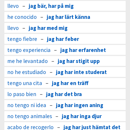
llevo
–
jag bär, har på mig
he conocido
–
jag har lärt känna
llevo
–
jag har med mig
tengo fiebre
–
jag har feber
tengo experiencia
–
jag har erfarenhet
me he levantado
–
jag har stigit upp
no he estudiado
–
jag har inte studerat
tengo una cita
–
jag har en träff
lo paso bien
–
jag har det bra
no tengo ni idea
–
jag har ingen aning
no tengo animales
–
jag har inga djur
acabo de recogerlo
–
jag har just hämtat det