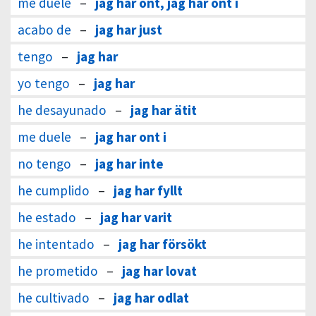
me duele
–
jag har ont, jag har ont i
acabo de
–
jag har just
tengo
–
jag har
yo tengo
–
jag har
he desayunado
–
jag har ätit
me duele
–
jag har ont i
no tengo
–
jag har inte
he cumplido
–
jag har fyllt
he estado
–
jag har varit
he intentado
–
jag har försökt
he prometido
–
jag har lovat
he cultivado
–
jag har odlat