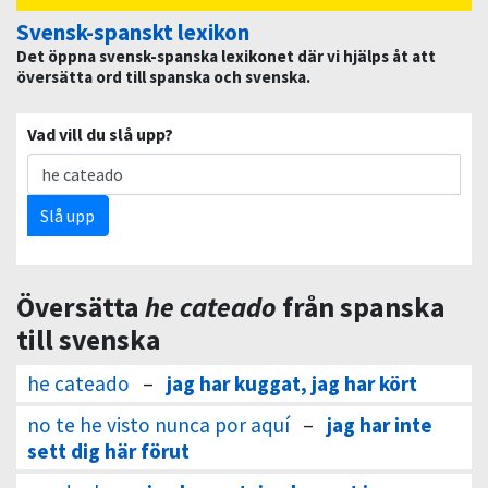
Svensk-spanskt lexikon
Det öppna svensk-spanska lexikonet där vi hjälps åt att
översätta ord till spanska och svenska.
Vad vill du slå upp?
Slå upp
Översätta
he cateado
från spanska
till svenska
he cateado
–
jag har kuggat, jag har kört
no te he visto nunca por aquí
–
jag har inte
sett dig här förut