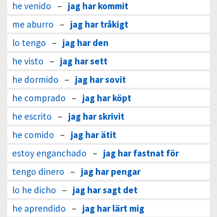
he venido
–
jag har kommit
me aburro
–
jag har tråkigt
lo tengo
–
jag har den
he visto
–
jag har sett
he dormido
–
jag har sovit
he comprado
–
jag har köpt
he escrito
–
jag har skrivit
he comido
–
jag har ätit
estoy enganchado
–
jag har fastnat för
tengo dinero
–
jag har pengar
lo he dicho
–
jag har sagt det
he aprendido
–
jag har lärt mig