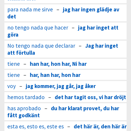
para nada me sirve
–
jag har ingen glädje av
det
no tengo nada que hacer
–
jag har inget att
göra
No tengo nada que declarar
–
Jag har inget
att förtulla
tiene
–
han har, hon har, Ni har
tiene
–
har, han har, hon har
voy
–
jag kommer, jag går, jag åker
hemos tardado
–
det har tagit oss, vi har dröjt
has aprobado
–
du har klarat provet, du har
fått godkänt
esta es, esto es, este es
–
det här är, den här är