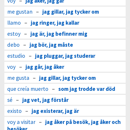
voy
–
jag åker, jag går
me gustan
–
jag gillar, jag tycker om
llamo
–
jag ringer, jag kallar
estoy
–
jag är, jag befinner mig
debo
–
jag bör, jag måste
estudio
–
jag pluggar, jag studerar
voy
–
jag går, jag åker
me gusta
–
jag gillar, jag tycker om
que creía muerto
–
som jag trodde var död
sé
–
jag vet, jag förstår
existo
–
jag existerar, jag är
voy a visitar
–
jag åker på besök, jag åker och
besöker