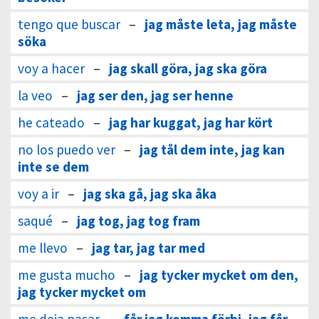
tengo que buscar
–
jag måste leta, jag måste
söka
voy a hacer
–
jag skall göra, jag ska göra
la veo
–
jag ser den, jag ser henne
he cateado
–
jag har kuggat, jag har kört
no los puedo ver
–
jag tål dem inte, jag kan
inte se dem
voy a ir
–
jag ska gå, jag ska åka
saqué
–
jag tog, jag tog fram
me llevo
–
jag tar, jag tar med
me gusta mucho
–
jag tycker mycket om den,
jag tycker mycket om