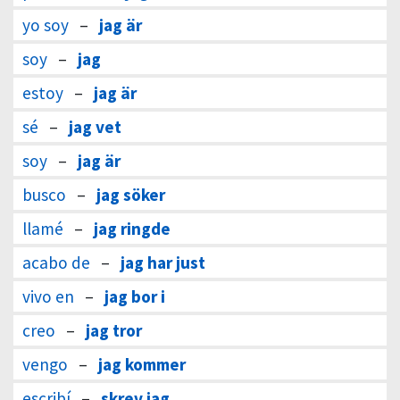
yo soy
–
jag är
soy
–
jag
estoy
–
jag är
sé
–
jag vet
soy
–
jag är
busco
–
jag söker
llamé
–
jag ringde
acabo de
–
jag har just
vivo en
–
jag bor i
creo
–
jag tror
vengo
–
jag kommer
escribí
–
skrev jag