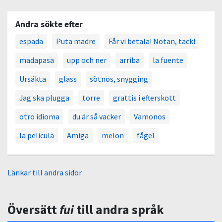
Andra sökte efter
espada
Puta madre
Får vi betala! Notan, tack!
madapasa
upp och ner
arriba
la fuente
Ursäkta
glass
sötnos, snygging
Jag ska plugga
torre
grattis i efterskott
otro idioma
du är så vacker
Vamonos
la pelicula
Amiga
melon
fågel
Länkar till andra sidor
Översätt
fui
till andra språk