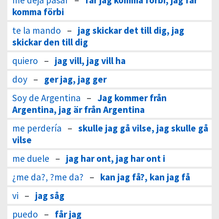
me deja pasar
–
får jag komma förbi, jag får
komma förbi
te la mando
–
jag skickar det till dig, jag
skickar den till dig
quiero
–
jag vill, jag vill ha
doy
–
ger jag, jag ger
Soy de Argentina
–
Jag kommer från
Argentina, jag är från Argentina
me perdería
–
skulle jag gå vilse, jag skulle gå
vilse
me duele
–
jag har ont, jag har ont i
¿me da?, ?me da?
–
kan jag få?, kan jag få
vi
–
jag såg
puedo
–
får jag