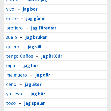
vivo
–
jag bor
entro
–
jag går in
prefiero
–
jag föredrar
suelo
–
jag brukar
quiero
–
jag vill
tengo X años
–
jag är X år
oigo
–
jag hör
me muero
–
jag dör
ceno
–
jag äter
yo llevo
–
jag bär
toco
–
jag spelar