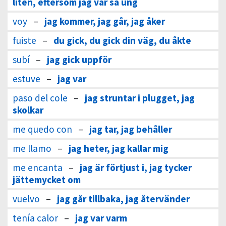
liten, eftersom jag var så ung
voy
–
jag kommer, jag går, jag åker
fuiste
–
du gick, du gick din väg, du åkte
subí
–
jag gick uppför
estuve
–
jag var
paso del cole
–
jag struntar i plugget, jag
skolkar
me quedo con
–
jag tar, jag behåller
me llamo
–
jag heter, jag kallar mig
me encanta
–
jag är förtjust i, jag tycker
jättemycket om
vuelvo
–
jag går tillbaka, jag återvänder
tenía calor
–
jag var varm