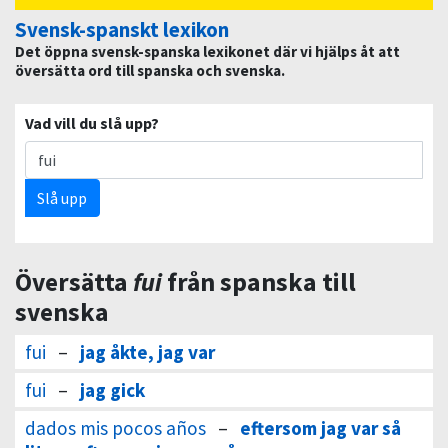
Svensk-spanskt lexikon
Det öppna svensk-spanska lexikonet där vi hjälps åt att
översätta ord till spanska och svenska.
Vad vill du slå upp?
Slå upp
Översätta
fui
från spanska till
svenska
fui
–
jag åkte, jag var
fui
–
jag gick
dados mis pocos años
–
eftersom jag var så