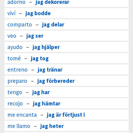
adorno
–
jag dekorerar
viví
–
jag bodde
comparto
–
jag delar
veo
–
jag ser
ayudo
–
jag hjälper
tomé
–
jag tog
entreno
–
jag tränar
preparo
–
jag förbereder
tengo
–
jag har
recojo
–
jag hämtar
me encanta
–
jag är förtjust i
me llamo
–
jag heter