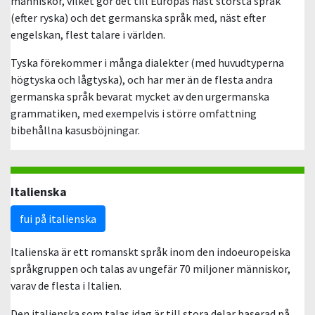
människor, vilket gör det till Europas näst största språk
(efter ryska) och det germanska språk med, näst efter
engelskan, flest talare i världen.
Tyska förekommer i många dialekter (med huvudtyperna
högtyska och lågtyska), och har mer än de flesta andra
germanska språk bevarat mycket av den urgermanska
grammatiken, med exempelvis i större omfattning
bibehållna kasusböjningar.
Italienska
fui på italienska
Italienska är ett romanskt språk inom den indoeuropeiska
språkgruppen och talas av ungefär 70 miljoner människor,
varav de flesta i Italien.
Den italienska som talas idag är till stora delar baserad på