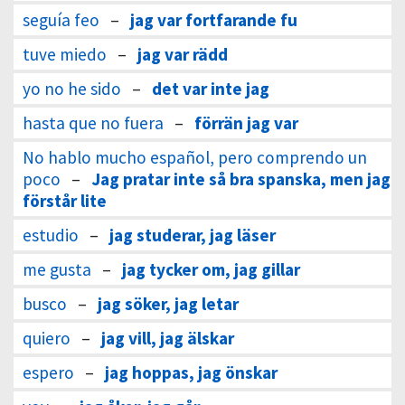
seguía feo
–
jag var fortfarande fu
tuve miedo
–
jag var rädd
yo no he sido
–
det var inte jag
hasta que no fuera
–
förrän jag var
No hablo mucho español, pero comprendo un
poco
–
Jag pratar inte så bra spanska, men jag
förstår lite
estudio
–
jag studerar, jag läser
me gusta
–
jag tycker om, jag gillar
busco
–
jag söker, jag letar
quiero
–
jag vill, jag älskar
espero
–
jag hoppas, jag önskar