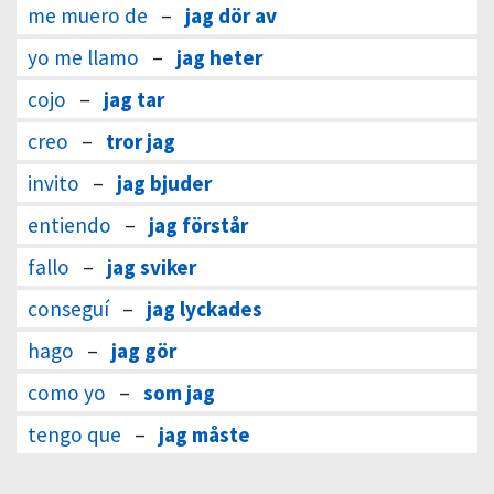
me muero de
–
jag dör av
yo me llamo
–
jag heter
cojo
–
jag tar
creo
–
tror jag
invito
–
jag bjuder
entiendo
–
jag förstår
fallo
–
jag sviker
conseguí
–
jag lyckades
hago
–
jag gör
como yo
–
som jag
tengo que
–
jag måste