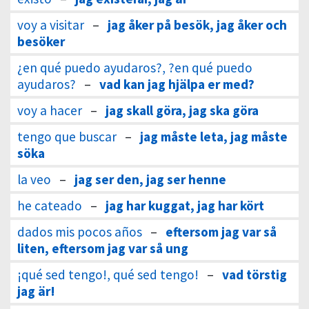
voy a visitar
–
jag åker på besök, jag åker och
besöker
¿en qué puedo ayudaros?, ?en qué puedo
ayudaros?
–
vad kan jag hjälpa er med?
voy a hacer
–
jag skall göra, jag ska göra
tengo que buscar
–
jag måste leta, jag måste
söka
la veo
–
jag ser den, jag ser henne
he cateado
–
jag har kuggat, jag har kört
dados mis pocos años
–
eftersom jag var så
liten, eftersom jag var så ung
¡qué sed tengo!, qué sed tengo!
–
vad törstig
jag är!