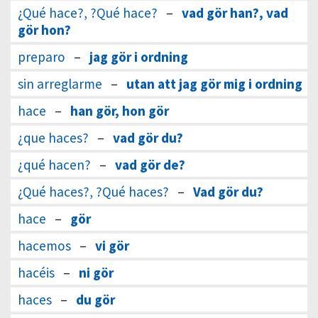
¿Qué hace?, ?Qué hace?
–
vad gör han?, vad
gör hon?
preparo
–
jag gör i ordning
sin arreglarme
–
utan att jag gör mig i ordning
hace
–
han gör, hon gör
¿que haces?
–
vad gör du?
¿qué hacen?
–
vad gör de?
¿Qué haces?, ?Qué haces?
–
Vad gör du?
hace
–
gör
hacemos
–
vi gör
hacéis
–
ni gör
haces
–
du gör