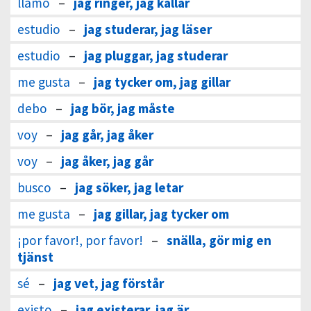
llamo
–
jag ringer, jag kallar
estudio
–
jag studerar, jag läser
estudio
–
jag pluggar, jag studerar
me gusta
–
jag tycker om, jag gillar
debo
–
jag bör, jag måste
voy
–
jag går, jag åker
voy
–
jag åker, jag går
busco
–
jag söker, jag letar
me gusta
–
jag gillar, jag tycker om
¡por favor!, por favor!
–
snälla, gör mig en
tjänst
sé
–
jag vet, jag förstår
existo
–
jag existerar, jag är