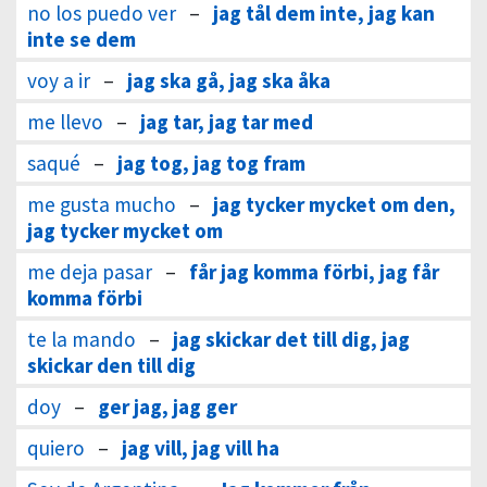
no los puedo ver
–
jag tål dem inte, jag kan
inte se dem
voy a ir
–
jag ska gå, jag ska åka
me llevo
–
jag tar, jag tar med
saqué
–
jag tog, jag tog fram
me gusta mucho
–
jag tycker mycket om den,
jag tycker mycket om
me deja pasar
–
får jag komma förbi, jag får
komma förbi
te la mando
–
jag skickar det till dig, jag
skickar den till dig
doy
–
ger jag, jag ger
quiero
–
jag vill, jag vill ha