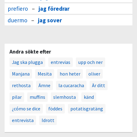
prefiero
–
jag föredrar
duermo
–
jag sover
Andra sökte efter
Jag ska plugga
entrevias
upp och ner
Manjana
Mesita
hon heter
oliver
rethosta
Ämne
la cucaracha
Är ditt
pilar
muffins
slemhosta
känd
¿cómo se dice
föddes
potatisgratäng
entrevista
Idrott