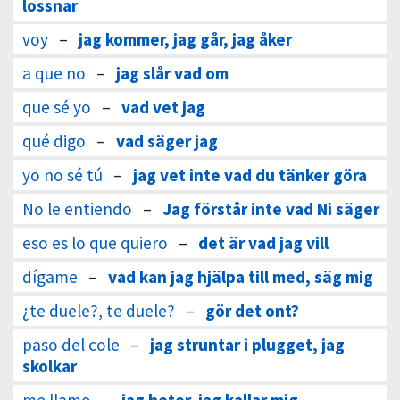
lossnar
voy
–
jag kommer, jag går, jag åker
a que no
–
jag slår vad om
que sé yo
–
vad vet jag
qué digo
–
vad säger jag
yo no sé tú
–
jag vet inte vad du tänker göra
No le entiendo
–
Jag förstår inte vad Ni säger
eso es lo que quiero
–
det är vad jag vill
dígame
–
vad kan jag hjälpa till med, säg mig
¿te duele?, te duele?
–
gör det ont?
paso del cole
–
jag struntar i plugget, jag
skolkar