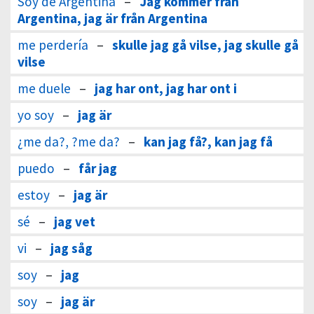
Soy de Argentina
–
Jag kommer från
Argentina, jag är från Argentina
me perdería
–
skulle jag gå vilse, jag skulle gå
vilse
me duele
–
jag har ont, jag har ont i
yo soy
–
jag är
¿me da?, ?me da?
–
kan jag få?, kan jag få
puedo
–
får jag
estoy
–
jag är
sé
–
jag vet
vi
–
jag såg
soy
–
jag
soy
–
jag är