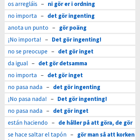
os arregláis
–
ni gör er i ordning
no importa
–
det gör ingenting
anota un punto
–
gör poäng
¡No importa!
–
Det gör ingenting!
no se preocupe
–
det gör inget
da igual
–
det gör detsamma
no importa
–
det gör inget
no pasa nada
–
det gör ingenting
¡No pasa nada!
–
Det gör ingenting!
no pasa nada
–
det gör inget
están haciendo
–
de håller på att göra, de gör
se hace saltar el tapón
–
gör man så att korken