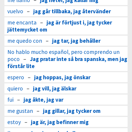
me llamo
–
jag heter, jag kallar mig
vuelvo
–
jag går tillbaka, jag återvänder
me encanta
–
jag är förtjust i, jag tycker
jättemycket om
me quedo con
–
jag tar, jag behåller
No hablo mucho español, pero comprendo un
poco
–
Jag pratar inte så bra spanska, men jag
förstår lite
espero
–
jag hoppas, jag önskar
quiero
–
jag vill, jag älskar
fui
–
jag åkte, jag var
me gustan
–
jag gillar, jag tycker om
estoy
–
jag är, jag befinner mig