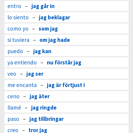
entro
–
jag går in
lo siento
–
jag beklagar
como yo
–
som jag
si tuviera
–
om jag hade
puedo
–
jag kan
ya entiendo
–
nu förstår jag
veo
–
jag ser
me encanta
–
jag är förtjust i
ceno
–
jag äter
llamé
–
jag ringde
paso
–
jag tillbringar
creo
–
tror jag