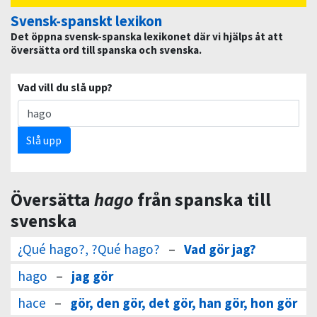
Svensk-spanskt lexikon
Det öppna svensk-spanska lexikonet där vi hjälps åt att
översätta ord till spanska och svenska.
Vad vill du slå upp?
Slå upp
Översätta
hago
från spanska till
svenska
¿Qué hago?, ?Qué hago?
–
Vad gör jag?
hago
–
jag gör
hace
–
gör, den gör, det gör, han gör, hon gör