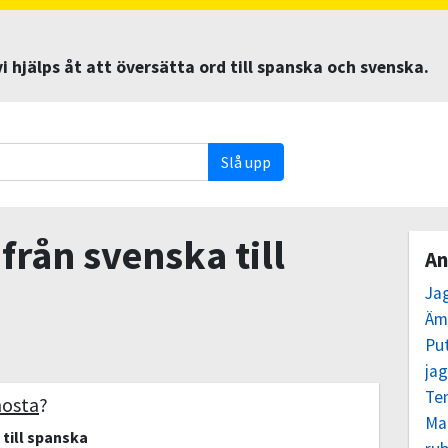
 hjälps åt att översätta ord till spanska och svenska.
Slå upp
från svenska till
An
Ja
Äm
Pu
jag
Te
hosta
?
Ma
till spanska