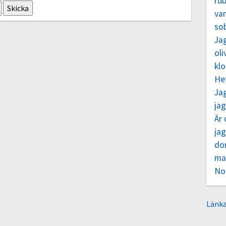
rub
va
so
Jag
oli
klo
He
Jag
jag
Är 
jag
do
ma
No
Länka