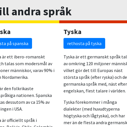
ill andra språk
ska
Tyska
sta på spanska
rethosta på tyska
 är ett ibero-romanskt
Tyska är ett germanskt språk ta
ch talas som modersmål av
av omkring 120 miljoner männis
joner människor, varav 90% i
vilket gör det till Europas näst
h Nordamerika.
största språk (efter ryska) och d
germanska språk med, näst efter
är den folkrikaste
engelskan, flest talare i världen.
pråkiga nationen. Spanska
as dessutom av ca 15% av
Tyska förekommer i många
ingen i USA.
dialekter (med huvudtyperna
högtyska och lågtyska), och har
är officiellt språk i
mer än de flesta andra germans