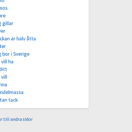
io
mos
bre
 gillar
ver
ckan är halv åtta
ter
 bor i Sverige
 vill ha
ditt
 vill
nna
ndelmassa
tan tack
r till andra sidor