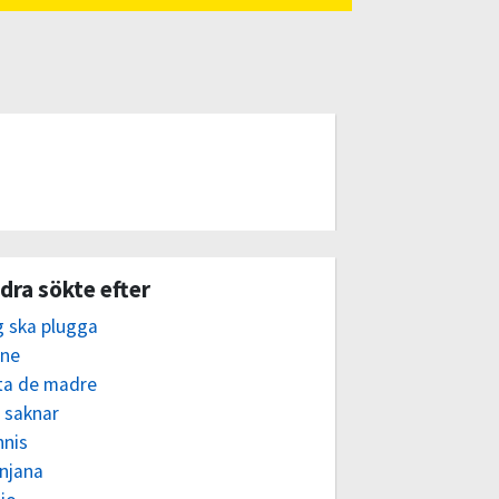
dra sökte efter
g ska plugga
ne
ta de madre
 saknar
nnis
njana