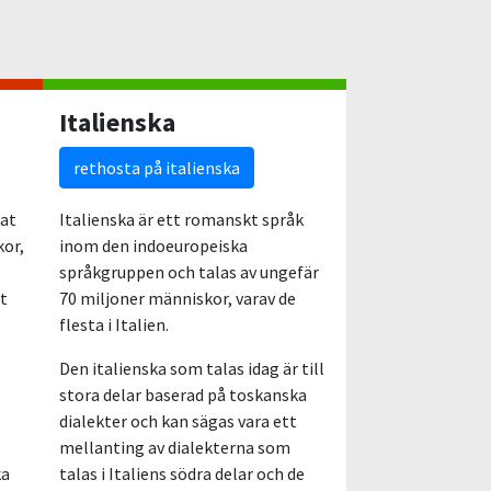
Italienska
rethosta på italienska
lat
Italienska är ett romanskt språk
kor,
inom den indoeuropeiska
språkgruppen och talas av ungefär
et
70 miljoner människor, varav de
flesta i Italien.
Den italienska som talas idag är till
stora delar baserad på toskanska
dialekter och kan sägas vara ett
mellanting av dialekterna som
ka
talas i Italiens södra delar och de