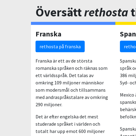
Översätt
rethosta
t
Franska
Span
rethosta på franska
retho
Franska är ett av de största
Spanska
romanska språken och räknas som
språk o
ett världsspråk. Det talas av
386 mil
omkring 109 miljoner människor
Syd- oc
som modersmål och tillsammans
Mexico 
med andraspråkstalare av omkring
spansks
290 miljoner.
behärsk
Det är efter engelska det mest
befolkn
studerade språket i världen och
Spanska 
totalt har upp emot 600 miljoner