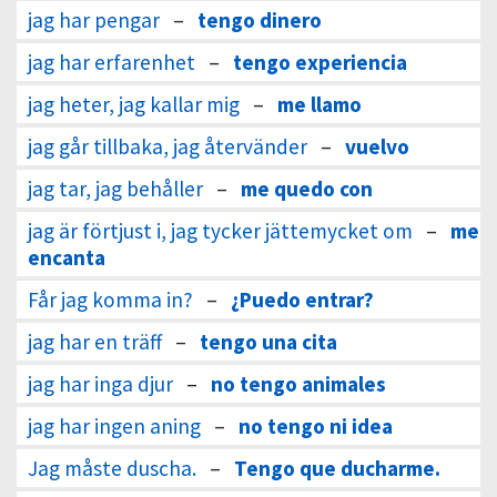
jag har pengar
–
tengo dinero
jag har erfarenhet
–
tengo experiencia
jag heter, jag kallar mig
–
me llamo
jag går tillbaka, jag återvänder
–
vuelvo
jag tar, jag behåller
–
me quedo con
jag är förtjust i, jag tycker jättemycket om
–
me
encanta
Får jag komma in?
–
¿Puedo entrar?
jag har en träff
–
tengo una cita
jag har inga djur
–
no tengo animales
jag har ingen aning
–
no tengo ni idea
Jag måste duscha.
–
Tengo que ducharme.