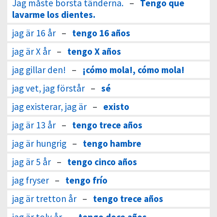
Jag måste borsta tänderna.
–
Tengo que
lavarme los dientes.
jag är 16 år
–
tengo 16 años
jag är X år
–
tengo X años
jag gillar den!
–
¡cómo mola!, cómo mola!
jag vet, jag förstår
–
sé
jag existerar, jag är
–
existo
jag är 13 år
–
tengo trece años
jag är hungrig
–
tengo hambre
jag är 5 år
–
tengo cinco años
jag fryser
–
tengo frío
jag är tretton år
–
tengo trece años