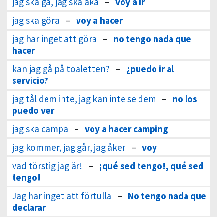
jag ska gå, jag ska åka
–
voy a ir
jag ska göra
–
voy a hacer
jag har inget att göra
–
no tengo nada que
hacer
kan jag gå på toaletten?
–
¿puedo ir al
servicio?
jag tål dem inte, jag kan inte se dem
–
no los
puedo ver
jag ska campa
–
voy a hacer camping
jag kommer, jag går, jag åker
–
voy
vad törstig jag är!
–
¡qué sed tengo!, qué sed
tengo!
Jag har inget att förtulla
–
No tengo nada que
declarar