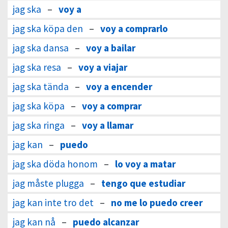
jag ska
–
voy a
jag ska köpa den
–
voy a comprarlo
jag ska dansa
–
voy a bailar
jag ska resa
–
voy a viajar
jag ska tända
–
voy a encender
jag ska köpa
–
voy a comprar
jag ska ringa
–
voy a llamar
jag kan
–
puedo
jag ska döda honom
–
lo voy a matar
jag måste plugga
–
tengo que estudiar
jag kan inte tro det
–
no me lo puedo creer
jag kan nå
–
puedo alcanzar