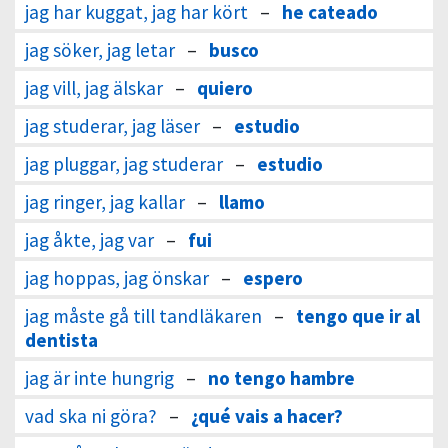
jag har kuggat, jag har kört
–
he cateado
jag söker, jag letar
–
busco
jag vill, jag älskar
–
quiero
jag studerar, jag läser
–
estudio
jag pluggar, jag studerar
–
estudio
jag ringer, jag kallar
–
llamo
jag åkte, jag var
–
fui
jag hoppas, jag önskar
–
espero
jag måste gå till tandläkaren
–
tengo que ir al
dentista
jag är inte hungrig
–
no tengo hambre
vad ska ni göra?
–
¿qué vais a hacer?