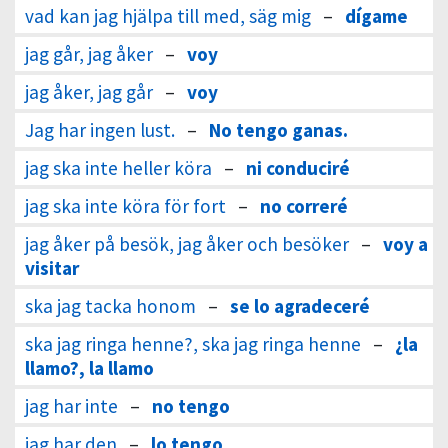
vad kan jag hjälpa till med, säg mig
–
dígame
jag går, jag åker
–
voy
jag åker, jag går
–
voy
Jag har ingen lust.
–
No tengo ganas.
jag ska inte heller köra
–
ni conduciré
jag ska inte köra för fort
–
no correré
jag åker på besök, jag åker och besöker
–
voy a
visitar
ska jag tacka honom
–
se lo agradeceré
ska jag ringa henne?, ska jag ringa henne
–
¿la
llamo?, la llamo
jag har inte
–
no tengo
jag har den
–
lo tengo