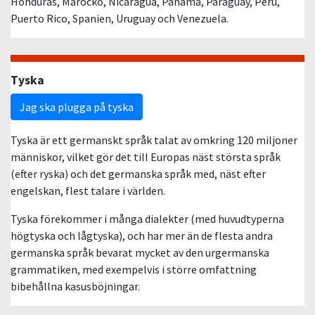
Honduras, Marocko, Nicaragua, Panama, Paraguay, Peru,
Puerto Rico, Spanien, Uruguay och Venezuela.
Tyska
Jag ska plugga på tyska
Tyska är ett germanskt språk talat av omkring 120 miljoner
människor, vilket gör det till Europas näst största språk
(efter ryska) och det germanska språk med, näst efter
engelskan, flest talare i världen.
Tyska förekommer i många dialekter (med huvudtyperna
högtyska och lågtyska), och har mer än de flesta andra
germanska språk bevarat mycket av den urgermanska
grammatiken, med exempelvis i större omfattning
bibehållna kasusböjningar.