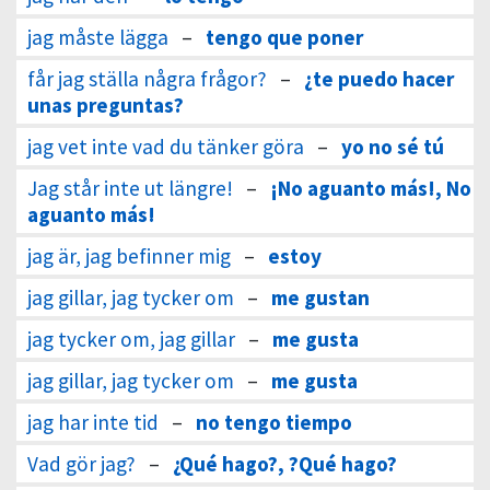
jag måste lägga
–
tengo que poner
får jag ställa några frågor?
–
¿te puedo hacer
unas preguntas?
jag vet inte vad du tänker göra
–
yo no sé tú
Jag står inte ut längre!
–
¡No aguanto más!, No
aguanto más!
jag är, jag befinner mig
–
estoy
jag gillar, jag tycker om
–
me gustan
jag tycker om, jag gillar
–
me gusta
jag gillar, jag tycker om
–
me gusta
jag har inte tid
–
no tengo tiempo
Vad gör jag?
–
¿Qué hago?, ?Qué hago?