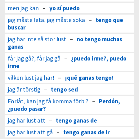
men jag kan
–
yo sí puedo
jag måste leta, jag måste söka
–
tengo que
buscar
jag har inte så stor lust
–
no tengo muchas
ganas
får jag gå?, får jag gå
–
¿puedo irme?, puedo
irme
vilken lust jag har!
–
¡qué ganas tengo!
jag är törstig
–
tengo sed
Förlåt, kan jag få komma förbi?
–
Perdón,
¿puedo pasar?
jag har lust att
–
tengo ganas de
jag har lust att gå
–
tengo ganas de ir