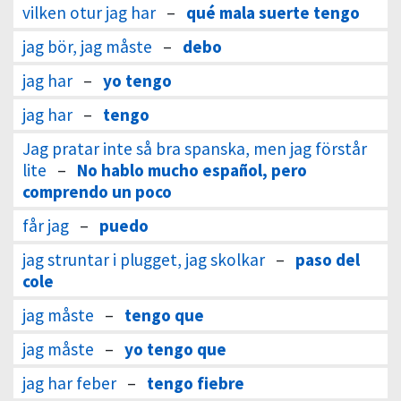
vilken otur jag har
–
qué mala suerte tengo
jag bör, jag måste
–
debo
jag har
–
yo tengo
jag har
–
tengo
Jag pratar inte så bra spanska, men jag förstår
lite
–
No hablo mucho español, pero
comprendo un poco
får jag
–
puedo
jag struntar i plugget, jag skolkar
–
paso del
cole
jag måste
–
tengo que
jag måste
–
yo tengo que
jag har feber
–
tengo fiebre