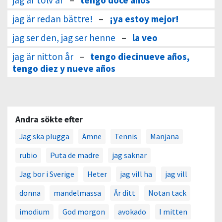
jag är tolv år
–
tengo doce años
jag är redan bättre!
–
¡ya estoy mejor!
jag ser den, jag ser henne
–
la veo
jag är nitton år
–
tengo diecinueve años,
tengo diez y nueve años
Andra sökte efter
Jag ska plugga
Ämne
Tennis
Manjana
rubio
Puta de madre
jag saknar
Jag bor i Sverige
Heter
jag vill ha
jag vill
donna
mandelmassa
Är ditt
Notan tack
imodium
God morgon
avokado
I mitten