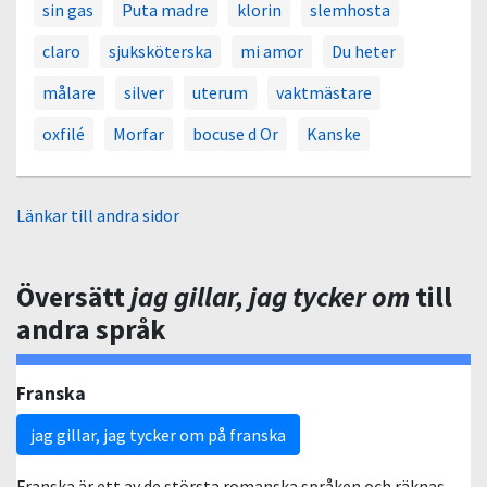
sin gas
Puta madre
klorin
slemhosta
claro
sjuksköterska
mi amor
Du heter
målare
silver
uterum
vaktmästare
oxfilé
Morfar
bocuse d Or
Kanske
Länkar till andra sidor
Översätt
jag gillar, jag tycker om
till
andra språk
Franska
jag gillar, jag tycker om på franska
Franska är ett av de största romanska språken och räknas