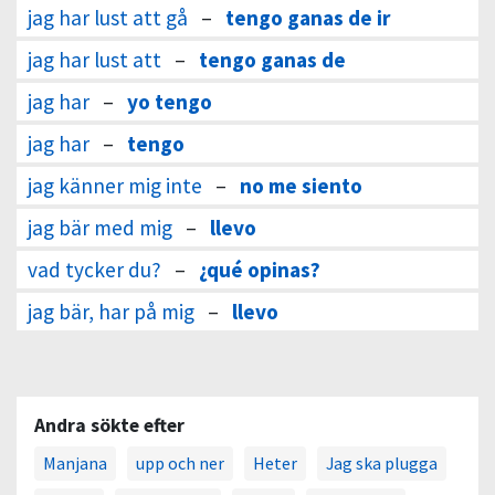
jag har lust att gå
–
tengo ganas de ir
jag har lust att
–
tengo ganas de
jag har
–
yo tengo
jag har
–
tengo
jag känner mig inte
–
no me siento
jag bär med mig
–
llevo
vad tycker du?
–
¿qué opinas?
jag bär, har på mig
–
llevo
Andra sökte efter
Manjana
upp och ner
Heter
Jag ska plugga