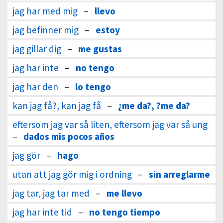
jag har med mig
–
llevo
jag befinner mig
–
estoy
jag gillar dig
–
me gustas
jag har inte
–
no tengo
jag har den
–
lo tengo
kan jag få?, kan jag få
–
¿me da?, ?me da?
eftersom jag var så liten, eftersom jag var så ung
–
dados mis pocos años
jag gör
–
hago
utan att jag gör mig i ordning
–
sin arreglarme
jag tar, jag tar med
–
me llevo
jag har inte tid
–
no tengo tiempo