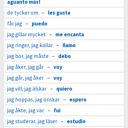
aguanto más!
de tycker om
–
les gusta
får jag
–
puedo
jag gillar mycket
–
me encanta
jag ringer, jag kallar
–
llamo
jag bör, jag måste
–
debo
jag åker, jag går
–
voy
jag går, jag åker
–
voy
jag vill, jag älskar
–
quiero
jag hoppas, jag önskar
–
espero
jag åkte, jag var
–
fui
jag studerar, jag läser
–
estudio