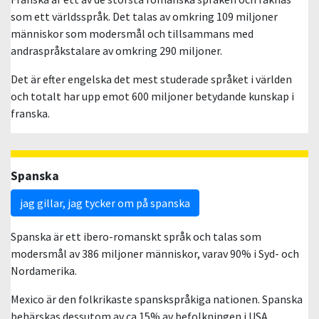
som ett världsspråk. Det talas av omkring 109 miljoner
människor som modersmål och tillsammans med
andraspråkstalare av omkring 290 miljoner.
Det är efter engelska det mest studerade språket i världen
och totalt har upp emot 600 miljoner betydande kunskap i
franska.
Spanska
jag gillar, jag tycker om på spanska
Spanska är ett ibero-romanskt språk och talas som
modersmål av 386 miljoner människor, varav 90% i Syd- och
Nordamerika.
Mexico är den folkrikaste spanskspråkiga nationen. Spanska
behärskas dessutom av ca 15% av befolkningen i USA.