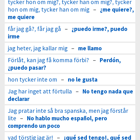
tycker hon om mig?, tycker han om mig?, tycker
hon om mig, tycker han om mig
–
¿me quiere?,
me quiere
får jag gå?, får jag gå
–
¿puedo irme?, puedo
irme
jag heter, jag kallar mig
–
me llamo
Förlåt, kan jag få komma förbi?
–
Perdón,
¿puedo pasar?
hon tycker inte om
–
no le gusta
Jag har inget att förtulla
–
No tengo nada que
declarar
Jag pratar inte så bra spanska, men jag förstår
lite
–
No hablo mucho español, pero
comprendo un poco
vad törstig jag är!
–
¡qué sed tengo!, qué sed