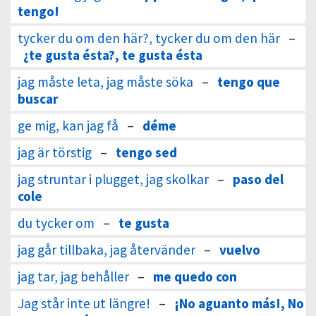
tengo!
tycker du om den här?, tycker du om den här
–
¿te gusta ésta?, te gusta ésta
jag måste leta, jag måste söka
–
tengo que
buscar
ge mig, kan jag få
–
déme
jag är törstig
–
tengo sed
jag struntar i plugget, jag skolkar
–
paso del
cole
du tycker om
–
te gusta
jag går tillbaka, jag återvänder
–
vuelvo
jag tar, jag behåller
–
me quedo con
Jag står inte ut längre!
–
¡No aguanto más!, No