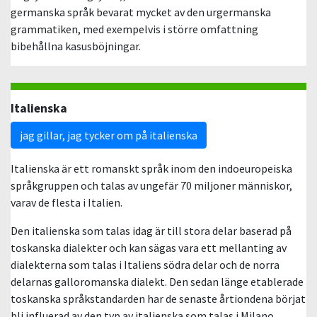
germanska språk bevarat mycket av den urgermanska
grammatiken, med exempelvis i större omfattning
bibehållna kasusböjningar.
Italienska
jag gillar, jag tycker om på italienska
Italienska är ett romanskt språk inom den indoeuropeiska
språkgruppen och talas av ungefär 70 miljoner människor,
varav de flesta i Italien.
Den italienska som talas idag är till stora delar baserad på
toskanska dialekter och kan sägas vara ett mellanting av
dialekterna som talas i Italiens södra delar och de norra
delarnas galloromanska dialekt. Den sedan länge etablerade
toskanska språkstandarden har de senaste årtiondena börjat
bli influerad av den typ av italienska som talas i Milano,