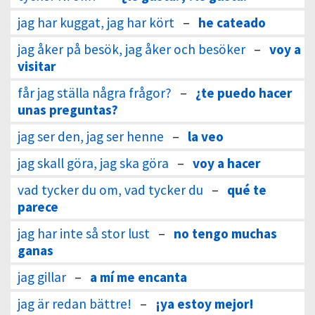
jag har kuggat, jag har kört
–
he cateado
jag åker på besök, jag åker och besöker
–
voy a
visitar
får jag ställa några frågor?
–
¿te puedo hacer
unas preguntas?
jag ser den, jag ser henne
–
la veo
jag skall göra, jag ska göra
–
voy a hacer
vad tycker du om, vad tycker du
–
qué te
parece
jag har inte så stor lust
–
no tengo muchas
ganas
jag gillar
–
a mí me encanta
jag är redan bättre!
–
¡ya estoy mejor!