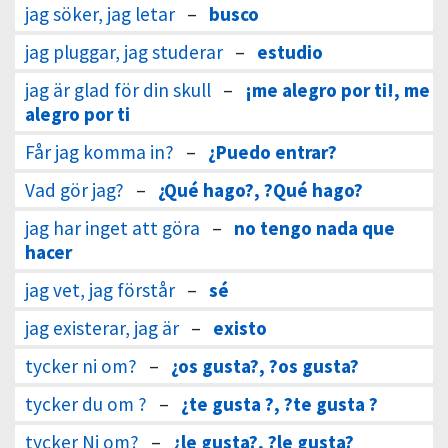
jag söker, jag letar
–
busco
jag pluggar, jag studerar
–
estudio
jag är glad för din skull
–
¡me alegro por ti!, me
alegro por ti
Får jag komma in?
–
¿Puedo entrar?
Vad gör jag?
–
¿Qué hago?, ?Qué hago?
jag har inget att göra
–
no tengo nada que
hacer
jag vet, jag förstår
–
sé
jag existerar, jag är
–
existo
tycker ni om?
–
¿os gusta?, ?os gusta?
tycker du om ?
–
¿te gusta ?, ?te gusta ?
tycker Ni om?
–
¿le gusta?, ?le gusta?