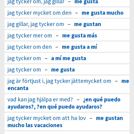
jag tycker om, jag gillar
–
me gusta
jag tycker mycket om den
–
me gusta mucho
jag gillar, jag tycker om
–
me gustan
jag tycker mer om
–
me gusta más
jag tycker om den
–
me gusta a mí
jag tycker om
–
a mí me gusta
jag tycker om
–
me gusta
jag är förtjust i, jag tycker jättemycket om
–
me
encanta
vad kan jag hjälpa er med?
–
¿en qué puedo
ayudaros?, ?en qué puedo ayudaros?
jag tycker mycket om att ha lov
–
me gustan
mucho las vacaciones