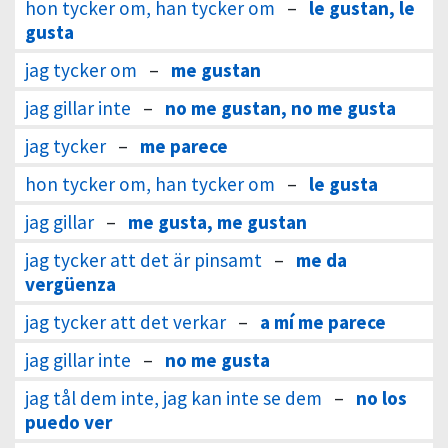
hon tycker om, han tycker om
–
le gustan, le
gusta
jag tycker om
–
me gustan
jag gillar inte
–
no me gustan, no me gusta
jag tycker
–
me parece
hon tycker om, han tycker om
–
le gusta
jag gillar
–
me gusta, me gustan
jag tycker att det är pinsamt
–
me da
vergüenza
jag tycker att det verkar
–
a mí me parece
jag gillar inte
–
no me gusta
jag tål dem inte, jag kan inte se dem
–
no los
puedo ver