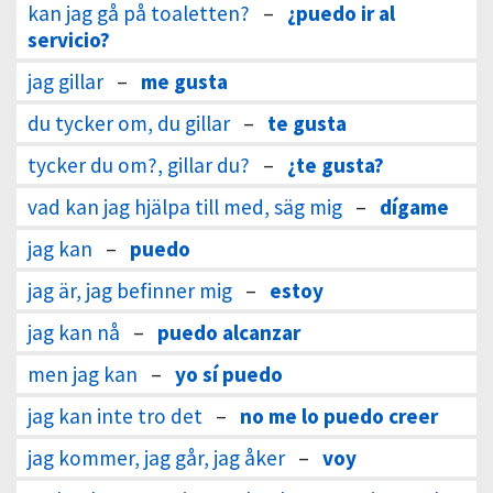
kan jag gå på toaletten?
–
¿puedo ir al
servicio?
jag gillar
–
me gusta
du tycker om, du gillar
–
te gusta
tycker du om?, gillar du?
–
¿te gusta?
vad kan jag hjälpa till med, säg mig
–
dígame
jag kan
–
puedo
jag är, jag befinner mig
–
estoy
jag kan nå
–
puedo alcanzar
men jag kan
–
yo sí puedo
jag kan inte tro det
–
no me lo puedo creer
jag kommer, jag går, jag åker
–
voy