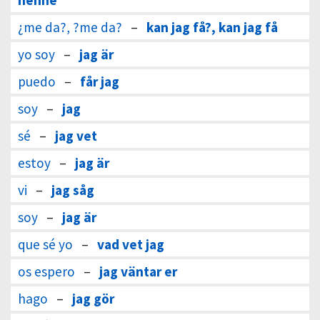
henne
¿me da?, ?me da?
–
kan jag få?, kan jag få
yo soy
–
jag är
puedo
–
får jag
soy
–
jag
sé
–
jag vet
estoy
–
jag är
vi
–
jag såg
soy
–
jag är
que sé yo
–
vad vet jag
os espero
–
jag väntar er
hago
–
jag gör