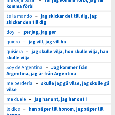
me deja pasar
–
får jag komma förbi, jag får
komma förbi
te la mando
–
jag skickar det till dig, jag
skickar den till dig
doy
–
ger jag, jag ger
quiero
–
jag vill, jag vill ha
quisiera
–
jag skulle vilja, hon skulle vilja, han
skulle vilja
Soy de Argentina
–
Jag kommer från
Argentina, jag är från Argentina
me perdería
–
skulle jag gå vilse, jag skulle gå
vilse
me duele
–
jag har ont, jag har ont i
le dice
–
han säger till honom, jag säger till