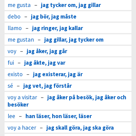
me gusta
–
jag tycker om, jag gillar
debo
–
jag bör, jag måste
llamo
–
jag ringer, jag kallar
me gustan
–
jag gillar, jag tycker om
voy
–
jag åker, jag går
fui
–
jag åkte, jag var
existo
–
jag existerar, jag är
sé
–
jag vet, jag förstår
voy a visitar
–
jag åker på besök, jag åker och
besöker
lee
–
han läser, hon läser, läser
voy a hacer
–
jag skall göra, jag ska göra