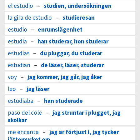
el estudio
–
studien, undersökningen
la gira de estudio
–
studieresan
estudio
–
enrumslägenhet
estudia
–
han studerar, hon studerar
estudias
–
du pluggar, du studerar
estudian
–
de läser, läser, studerar
voy
–
jag kommer, jag går, jag åker
leo
–
jag läser
estudiaba
–
han studerade
paso del cole
–
jag struntar i plugget, jag
skolkar
me encanta
–
jag är förtjust i, jag tycker
jättemycket om