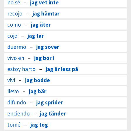
no sé
–
jag vet inte
recojo
–
jag hämtar
como
–
jag äter
cojo
–
jag tar
duermo
–
jag sover
vivo en
–
jag bor i
estoy harto
–
jag är less på
viví
–
jag bodde
llevo
–
jag bär
difundo
–
jag sprider
enciendo
–
jag tänder
tomé
–
jag tog