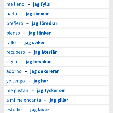
me lleno
–
jag fylls
nado
–
jag simmar
prefiero
–
jag föredrar
pienso
–
jag tänker
fallo
–
jag sviker
recupero
–
jag återfår
vigilo
–
jag bevakar
adorno
–
jag dekorerar
yo tengo
–
jag har
me gustan
–
jag tycker om
a mí me encanta
–
jag gillar
estudié
–
jag läste