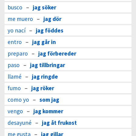
busco
–
jag söker
me muero
–
jag dör
yo nací
–
jag föddes
entro
–
jag går in
preparo
–
jag förbereder
paso
–
jag tillbringar
llamé
–
jag ringde
fumo
–
jag röker
como yo
–
som jag
vengo
–
jag kommer
desayuné
–
jag åt frukost
me gusta
–
jag gillar