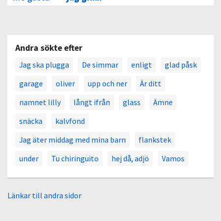
Andra sökte efter
Jag ska plugga
De simmar
enligt
glad påsk
garage
oliver
upp och ner
Är ditt
namnet lilly
långt ifrån
glass
Ämne
snäcka
kalvfond
Jag äter middag med mina barn
flankstek
under
Tu chiringuito
hej då, adjö
Vamos
Länkar till andra sidor