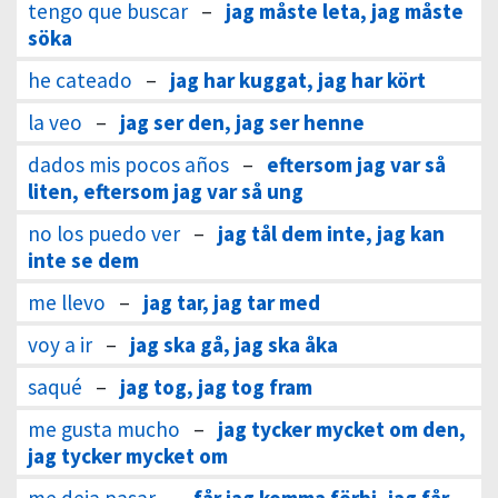
tengo que buscar
–
jag måste leta, jag måste
söka
he cateado
–
jag har kuggat, jag har kört
la veo
–
jag ser den, jag ser henne
dados mis pocos años
–
eftersom jag var så
liten, eftersom jag var så ung
no los puedo ver
–
jag tål dem inte, jag kan
inte se dem
me llevo
–
jag tar, jag tar med
voy a ir
–
jag ska gå, jag ska åka
saqué
–
jag tog, jag tog fram
me gusta mucho
–
jag tycker mycket om den,
jag tycker mycket om