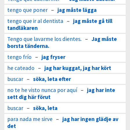
tengo que poner
–
jag måste lägga
tengo que ir al dentista
–
jag måste gå till
tandläkaren
Tengo que lavarme los dientes.
–
Jag måste
borsta tänderna.
tengo frío
–
jag fryser
he cateado
–
jag har kuggat, jag har kört
buscar
–
söka, leta efter
no te he visto nunca por aquí
–
jag har inte
sett dig här förut
buscar
–
söka, leta
para nada me sirve
–
jag har ingen glädje av
det