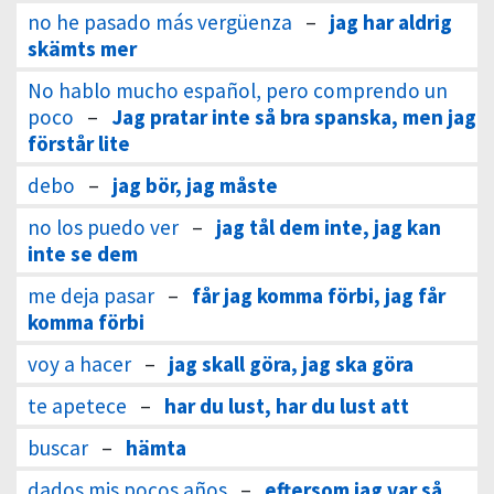
no he pasado más vergüenza
–
jag har aldrig
skämts mer
No hablo mucho español, pero comprendo un
poco
–
Jag pratar inte så bra spanska, men jag
förstår lite
debo
–
jag bör, jag måste
no los puedo ver
–
jag tål dem inte, jag kan
inte se dem
me deja pasar
–
får jag komma förbi, jag får
komma förbi
voy a hacer
–
jag skall göra, jag ska göra
te apetece
–
har du lust, har du lust att
buscar
–
hämta
dados mis pocos años
–
eftersom jag var så