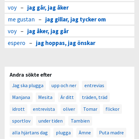
voy
–
jag går, jag åker
me gustan
–
jag gillar, jag tycker om
voy
–
jag åker, jag går
espero
–
jag hoppas, jag önskar
Andra sökte efter
Jag ska plugga
upp och ner
entrevias
Manjana
Mesita
Är ditt
träden, träd
idrott
entrevista
oliver
Tomar
flickor
sportlov
under tiden
Tambien
alla hjärtans dag
plugga
Ämne
Puta madre