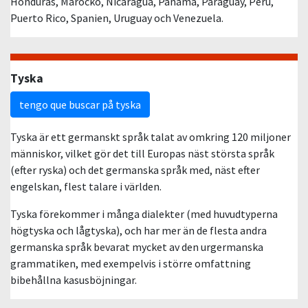
Honduras, Marocko, Nicaragua, Panama, Paraguay, Peru,
Puerto Rico, Spanien, Uruguay och Venezuela.
Tyska
tengo que buscar på tyska
Tyska är ett germanskt språk talat av omkring 120 miljoner
människor, vilket gör det till Europas näst största språk
(efter ryska) och det germanska språk med, näst efter
engelskan, flest talare i världen.
Tyska förekommer i många dialekter (med huvudtyperna
högtyska och lågtyska), och har mer än de flesta andra
germanska språk bevarat mycket av den urgermanska
grammatiken, med exempelvis i större omfattning
bibehållna kasusböjningar.