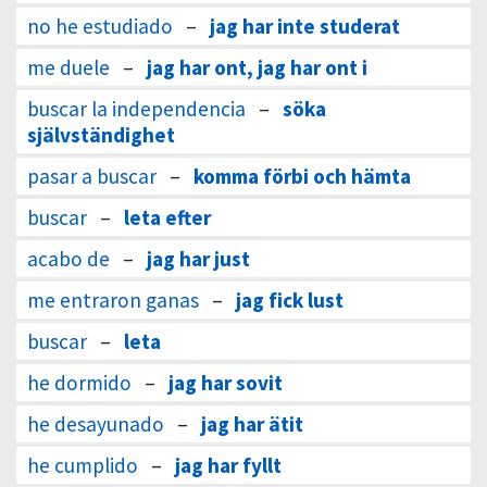
no he estudiado
–
jag har inte studerat
me duele
–
jag har ont, jag har ont i
buscar la independencia
–
söka
självständighet
pasar a buscar
–
komma förbi och hämta
buscar
–
leta efter
acabo de
–
jag har just
me entraron ganas
–
jag fick lust
buscar
–
leta
he dormido
–
jag har sovit
he desayunado
–
jag har ätit
he cumplido
–
jag har fyllt