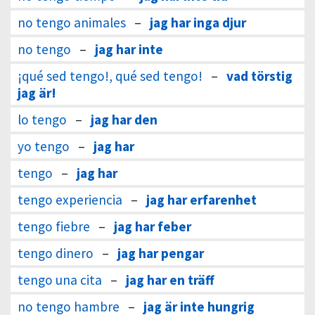
no tengo animales
–
jag har inga djur
no tengo
–
jag har inte
¡qué sed tengo!, qué sed tengo!
–
vad törstig
jag är!
lo tengo
–
jag har den
yo tengo
–
jag har
tengo
–
jag har
tengo experiencia
–
jag har erfarenhet
tengo fiebre
–
jag har feber
tengo dinero
–
jag har pengar
tengo una cita
–
jag har en träff
no tengo hambre
–
jag är inte hungrig