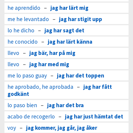
he aprendido
–
jag har lärt mig
me he levantado
–
jag har stigit upp
lo he dicho
–
jag har sagt det
he conocido
–
jag har lärt känna
llevo
–
jag bär, har på mig
llevo
–
jag har med mig
me lo paso guay
–
jag har det toppen
he aprobado, he aprobada
–
jag har fått
godkänt
lo paso bien
–
jag har det bra
acabo de recogerlo
–
jag har just hämtat det
voy
–
jag kommer, jag går, jag åker