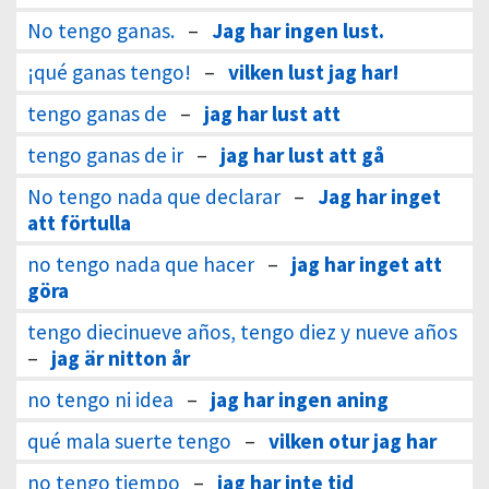
No tengo ganas.
–
Jag har ingen lust.
¡qué ganas tengo!
–
vilken lust jag har!
tengo ganas de
–
jag har lust att
tengo ganas de ir
–
jag har lust att gå
No tengo nada que declarar
–
Jag har inget
att förtulla
no tengo nada que hacer
–
jag har inget att
göra
tengo diecinueve años, tengo diez y nueve años
–
jag är nitton år
no tengo ni idea
–
jag har ingen aning
qué mala suerte tengo
–
vilken otur jag har
no tengo tiempo
–
jag har inte tid