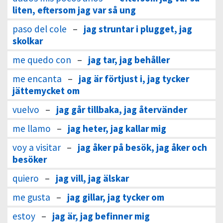
liten, eftersom jag var så ung
paso del cole
–
jag struntar i plugget, jag
skolkar
me quedo con
–
jag tar, jag behåller
me encanta
–
jag är förtjust i, jag tycker
jättemycket om
vuelvo
–
jag går tillbaka, jag återvänder
me llamo
–
jag heter, jag kallar mig
voy a visitar
–
jag åker på besök, jag åker och
besöker
quiero
–
jag vill, jag älskar
me gusta
–
jag gillar, jag tycker om
estoy
–
jag är, jag befinner mig