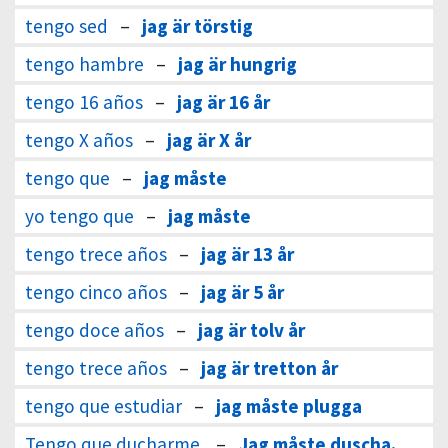
tengo sed
–
jag är törstig
tengo hambre
–
jag är hungrig
tengo 16 años
–
jag är 16 år
tengo X años
–
jag är X år
tengo que
–
jag måste
yo tengo que
–
jag måste
tengo trece años
–
jag är 13 år
tengo cinco años
–
jag är 5 år
tengo doce años
–
jag är tolv år
tengo trece años
–
jag är tretton år
tengo que estudiar
–
jag måste plugga
Tengo que ducharme.
–
Jag måste duscha.