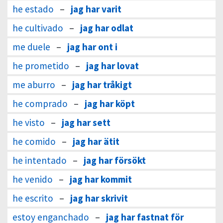
he estado
–
jag har varit
he cultivado
–
jag har odlat
me duele
–
jag har ont i
he prometido
–
jag har lovat
me aburro
–
jag har tråkigt
he comprado
–
jag har köpt
he visto
–
jag har sett
he comido
–
jag har ätit
he intentado
–
jag har försökt
he venido
–
jag har kommit
he escrito
–
jag har skrivit
estoy enganchado
–
jag har fastnat för