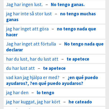
Jag har ingen lust.
–
No tengo ganas.
jag har inte så stor lust
–
no tengo muchas
ganas
jag har inget att göra
–
no tengo nada que
hacer
Jag har inget att förtulla
–
No tengo nada que
declarar
har du lust, har du lust att
–
te apetece
du har lust att
–
te apetece
vad kan jag hjälpa er med?
–
¿en qué puedo
ayudaros?, ?en qué puedo ayudaros?
jag har den
–
lo tengo
jag har kuggat, jag har kört
–
he cateado