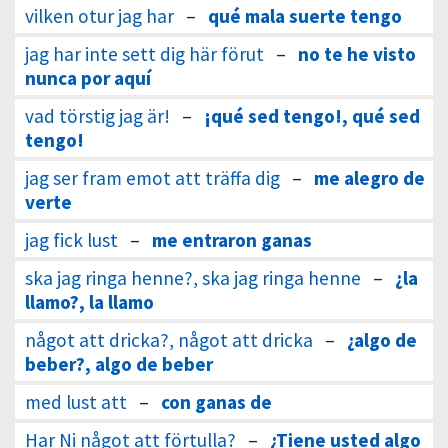
vilken otur jag har
–
qué mala suerte tengo
jag har inte sett dig här förut
–
no te he visto
nunca por aquí
vad törstig jag är!
–
¡qué sed tengo!, qué sed
tengo!
jag ser fram emot att träffa dig
–
me alegro de
verte
jag fick lust
–
me entraron ganas
ska jag ringa henne?, ska jag ringa henne
–
¿la
llamo?, la llamo
något att dricka?, något att dricka
–
¿algo de
beber?, algo de beber
med lust att
–
con ganas de
Har Ni något att förtulla?
–
¿Tiene usted algo