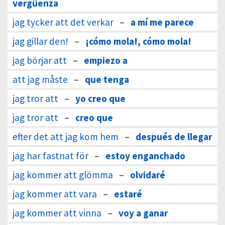
vergüenza
jag tycker att det verkar
–
a mí me parece
jag gillar den!
–
¡cómo mola!, cómo mola!
jag börjar att
–
empiezo a
att jag måste
–
que tenga
jag tror att
–
yo creo que
jag tror att
–
creo que
efter det att jag kom hem
–
después de llegar
jag har fastnat för
–
estoy enganchado
jag kommer att glömma
–
olvidaré
jag kommer att vara
–
estaré
jag kommer att vinna
–
voy a ganar