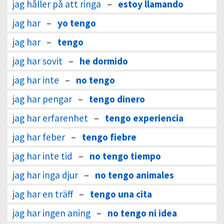
jag håller på att ringa
–
estoy llamando
jag har
–
yo tengo
jag har
–
tengo
jag har sovit
–
he dormido
jag har inte
–
no tengo
jag har pengar
–
tengo dinero
jag har erfarenhet
–
tengo experiencia
jag har feber
–
tengo fiebre
jag har inte tid
–
no tengo tiempo
jag har inga djur
–
no tengo animales
jag har en träff
–
tengo una cita
jag har ingen aning
–
no tengo ni idea