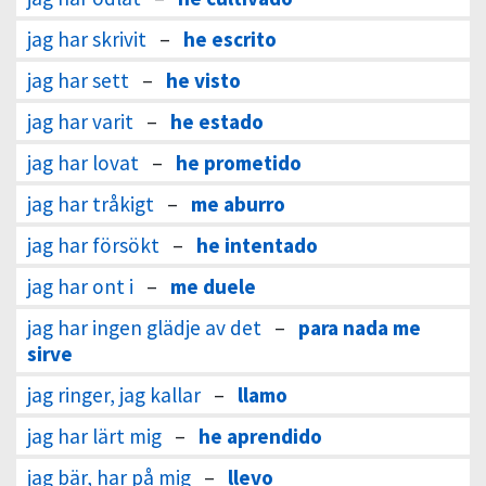
jag har skrivit
–
he escrito
jag har sett
–
he visto
jag har varit
–
he estado
jag har lovat
–
he prometido
jag har tråkigt
–
me aburro
jag har försökt
–
he intentado
jag har ont i
–
me duele
jag har ingen glädje av det
–
para nada me
sirve
jag ringer, jag kallar
–
llamo
jag har lärt mig
–
he aprendido
jag bär, har på mig
–
llevo