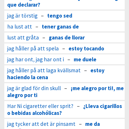
que declarar?
jag är törstig
–
tengo sed
ha lust att
–
tener ganas de
lust att gråta
–
ganas de llorar
jag håller på att spela
–
estoy tocando
jag har ont, jag har ont i
–
me duele
jag håller på att laga kvällsmat
–
estoy
haciendo la cena
jag är glad för din skull
–
¡me alegro por ti!, me
alegro por ti
Har Ni cigaretter eller sprit?
–
¿Lleva cigarillos
o bebidas alcohólicas?
jag tycker att det är pinsamt
–
me da