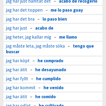
jag har just hämtat det
–
acabo de recogerlo
jag har det toppen
–
me lo paso guay
jag har det bra
–
lo paso bien
jag har just
–
acabo de
jag heter, jag kallar mig
–
me llamo
jag måste leta, jag måste söka
–
tengo que
buscar
jag har köpt
–
he comprado
jag har ätit
–
he desayunado
jag har fyllt
–
he cumplido
jag har kommit
–
he venido
jag har ätit
–
he comido
jag har odlat
–
he cultivado