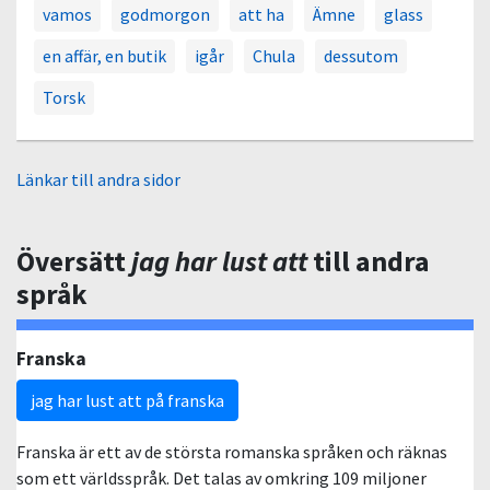
vamos
godmorgon
att ha
Ämne
glass
en affär, en butik
igår
Chula
dessutom
Torsk
Länkar till andra sidor
Översätt
jag har lust att
till andra
språk
Franska
jag har lust att på franska
Franska är ett av de största romanska språken och räknas
som ett världsspråk. Det talas av omkring 109 miljoner