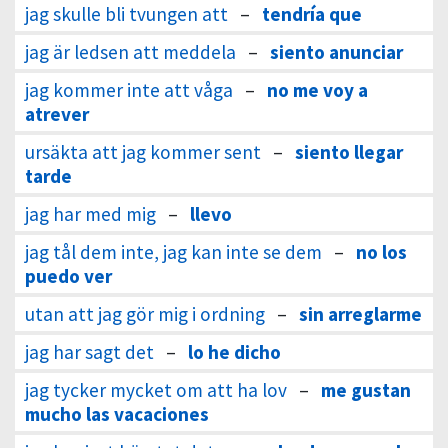
jag skulle bli tvungen att
–
tendría que
jag är ledsen att meddela
–
siento anunciar
jag kommer inte att våga
–
no me voy a
atrever
ursäkta att jag kommer sent
–
siento llegar
tarde
jag har med mig
–
llevo
jag tål dem inte, jag kan inte se dem
–
no los
puedo ver
utan att jag gör mig i ordning
–
sin arreglarme
jag har sagt det
–
lo he dicho
jag tycker mycket om att ha lov
–
me gustan
mucho las vacaciones