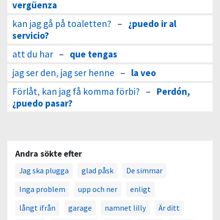
vergüenza
kan jag gå på toaletten?
–
¿puedo ir al
servicio?
att du har
–
que tengas
jag ser den, jag ser henne
–
la veo
Förlåt, kan jag få komma förbi?
–
Perdón,
¿puedo pasar?
Andra sökte efter
Jag ska plugga
glad påsk
De simmar
Inga problem
upp och ner
enligt
långt ifrån
garage
namnet lilly
Är ditt