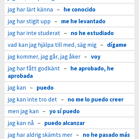
jag har lärt känna
–
he conocido
jag har stigit upp
–
me he levantado
jag har inte studerat
–
no he estudiado
vad kan jag hjälpa till med, säg mig
–
dígame
jag kommer, jag går, jag åker
–
voy
jag har fått godkänt
–
he aprobado, he
aprobada
jag kan
–
puedo
jag kan inte tro det
–
no me lo puedo creer
men jag kan
–
yo sí puedo
jag kan nå
–
puedo alcanzar
jag har aldrig skämts mer
–
no he pasado más