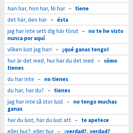
han har, hon har, Ni har
–
tiene
det här, den här
–
ésta
jag har inte sett dig här förut
–
no te he visto
nunca por aquí
vilken lust jag har!
–
¡qué ganas tengo!
hur är det med, hur har du det med
–
cómo
tienes
du har inte
–
no tienes
du har, har du?
–
tienes
jag har inte så stor lust
–
no tengo muchas
ganas
har du lust, har du lust att
–
te apetece
eller hur?, eller hur
–
¿verdad?, verdad?