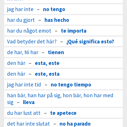
jag har inte
–
no tengo
har du gjort
–
has hecho
har du något emot
–
te importa
Vad betyder det här?
–
¿Qué significa esto?
de har, Ni har
–
tienen
den här
–
esta, este
den här
–
este, esta
jag har inte tid
–
no tengo tiempo
han bär, han har på sig, hon bär, hon har med
sig
–
lleva
du har lust att
–
te apetece
det har inte slutat
–
no ha parado