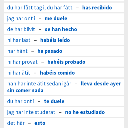
du har fått tag i, du har fått
–
has recibido
jag har ont i
–
me duele
de har blivit
–
se han hecho
ni har läst
–
habéis leído
har hänt
–
ha pasado
ni har prövat
–
habéis probado
ni har ätit
–
habéis comido
han har inte ätit sedan igår
–
lleva desde ayer
sin comer nada
du har ont i
–
te duele
jag har inte studerat
–
no he estudiado
det här
–
esto