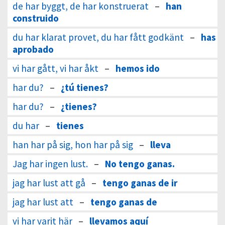
de har byggt, de har konstruerat
–
han
construido
du har klarat provet, du har fått godkänt
–
has
aprobado
vi har gått, vi har åkt
–
hemos ido
har du?
–
¿tú tienes?
har du?
–
¿tienes?
du har
–
tienes
han har på sig, hon har på sig
–
lleva
Jag har ingen lust.
–
No tengo ganas.
jag har lust att gå
–
tengo ganas de ir
jag har lust att
–
tengo ganas de
vi har varit här
–
llevamos aquí