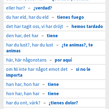
eller hur?
–
¿verdad?
du har eld, har du eld
–
tienes fuego
det har tagit oss, vi har dröjt
–
hemos tardado
den har, det har
–
tiene
har du lust?, har du lust
–
¿te animas?, te
animas
här, här någonstans
–
por aquí
om Ni inte har något emot det
–
si no le
importa
han har, hon har
–
tiene
hon har, han har
–
tiene
har du ont, värk?
–
¿tienes dolor?