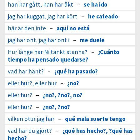
han har gått, han har åkt
–
se ha ido
jag har kuggat, jag har kört
–
he cateado
här är den inte
–
aquí no está
jag har ont, jag har ont i
–
me duele
Hur länge har Ni tänkt stanna?
–
¿Cuánto
tiempo ha pensado quedarse?
vad har hänt?
–
¿qué ha pasado?
eller hur?, eller hur
–
¿no?
eller hur?
–
¿no?, ?no?, no?
eller hur?
–
¿no?, ?no?
vilken otur jag har
–
qué mala suerte tengo
vad har du gjort?
–
¿qué has hecho?, ?qué has
hecho?