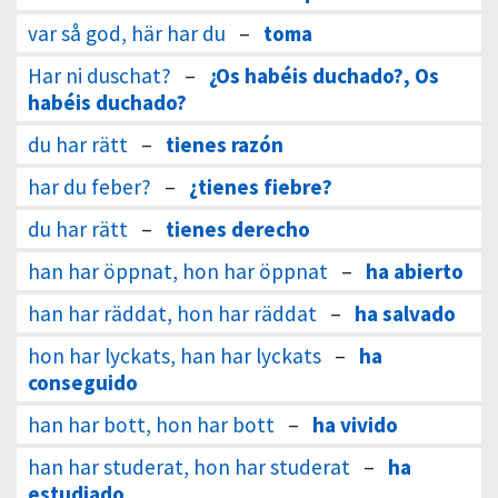
var så god, här har du
–
toma
Har ni duschat?
–
¿Os habéis duchado?, Os
habéis duchado?
du har rätt
–
tienes razón
har du feber?
–
¿tienes fiebre?
du har rätt
–
tienes derecho
han har öppnat, hon har öppnat
–
ha abierto
han har räddat, hon har räddat
–
ha salvado
hon har lyckats, han har lyckats
–
ha
conseguido
han har bott, hon har bott
–
ha vivido
han har studerat, hon har studerat
–
ha
estudiado