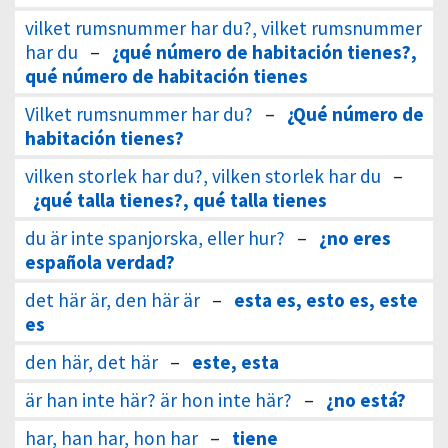
vilket rumsnummer har du?, vilket rumsnummer
har du
–
¿qué número de habitación tienes?,
qué número de habitación tienes
Vilket rumsnummer har du?
–
¿Qué número de
habitación tienes?
vilken storlek har du?, vilken storlek har du
–
¿qué talla tienes?, qué talla tienes
du är inte spanjorska, eller hur?
–
¿no eres
española verdad?
det här är, den här är
–
esta es, esto es, este
es
den här, det här
–
este, esta
är han inte här? är hon inte här?
–
¿no está?
har, han har, hon har
–
tiene