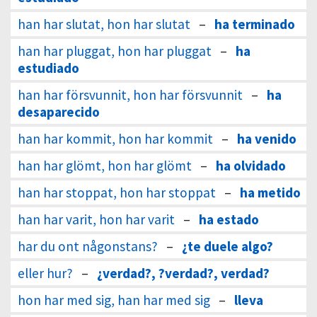
han har slutat, hon har slutat
–
ha terminado
han har pluggat, hon har pluggat
–
ha
estudiado
han har försvunnit, hon har försvunnit
–
ha
desaparecido
han har kommit, hon har kommit
–
ha venido
han har glömt, hon har glömt
–
ha olvidado
han har stoppat, hon har stoppat
–
ha metido
han har varit, hon har varit
–
ha estado
har du ont någonstans?
–
¿te duele algo?
eller hur?
–
¿verdad?, ?verdad?, verdad?
hon har med sig, han har med sig
–
lleva