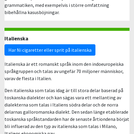
grammatiken, med exempelvis i större omfattning
bibehållna kasusböjningar.
Italienska
Har Ni cigaretter eller sprit på italienska
Italienska är ett romanskt språk inom den indoeuropeiska
språkgruppen och talas av ungefär 70 miljoner människor,
varav de flesta i Italien.
Den italienska som talas idag är till stora delar baserad på
toskanska dialekter och kan sägas vara ett mellanting av
dialekterna som talas i Italiens södra delar och de norra
delarnas galloromanska dialekt. Den sedan länge etablerade
toskanska språkstandarden har de senaste årtiondena börjat
bli influerad av den typ av italienska som talas i Milano,
Italiens ekonomiska nav.