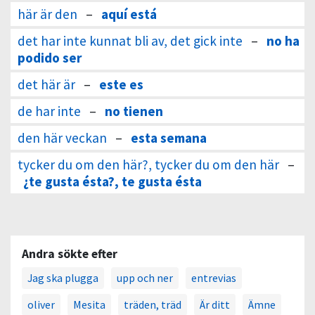
här är den
–
aquí está
det har inte kunnat bli av, det gick inte
–
no ha
podido ser
det här är
–
este es
de har inte
–
no tienen
den här veckan
–
esta semana
tycker du om den här?, tycker du om den här
–
¿te gusta ésta?, te gusta ésta
Andra sökte efter
Jag ska plugga
upp och ner
entrevias
oliver
Mesita
träden, träd
Är ditt
Ämne