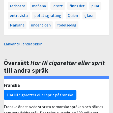
rethosta
mañana
idrott
finns det
pilar
entrevista
potatisgratäng
Quien
glass
Manjana
under tiden
födelsedag
Länkar till andra sidor
Översätt
Har Ni cigaretter eller sprit
till andra språk
Franska
Har Ni cigaretter eller sprit på franska
Franska är ett av de största romanska språken och räknas
som ett världsspråk. Det talas av omkring 109 miljoner