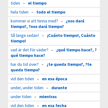
tiden
–
el tiempo
hela tiden
–
todo el tiempo
kommer vi att hinna med?
–
¿nos dará
tiempo?, ?nos dará tiempo?
Så länge sedan!
–
¡Cuánto tiempo!, Cuánto
tiempo!
vad är det för väder?
–
¿qué tiempo hace?, ?
qué tiempo hace?
har du tid över?
–
¿te queda tiempo?, ?te
queda tiempo?
vid den tiden
–
en esa época
under, under tiden
–
durante
under tiden
–
mientras
vid den tiden
–
en esa fecha