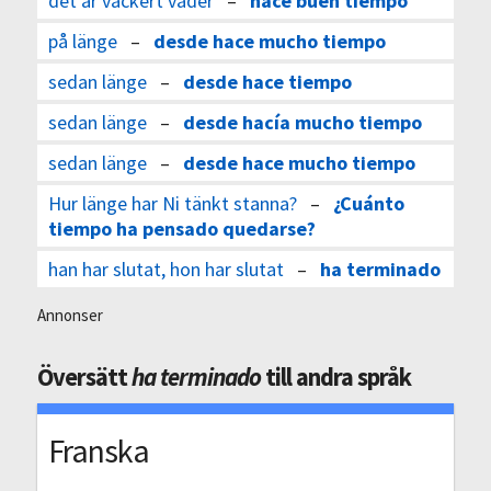
det är vackert väder
–
hace buen tiempo
på länge
–
desde hace mucho tiempo
sedan länge
–
desde hace tiempo
sedan länge
–
desde hacía mucho tiempo
sedan länge
–
desde hace mucho tiempo
Hur länge har Ni tänkt stanna?
–
¿Cuánto
tiempo ha pensado quedarse?
han har slutat, hon har slutat
–
ha terminado
Annonser
Översätt
ha terminado
till andra språk
Franska