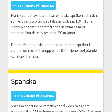
HA TERMINADO PÅ FRANSKA
Franska är ett av de största romanska språken och räknas
som ett världsspråk. Det talas av omkring 109 miljoner
människor som modersmål och tillsammans med
andraspråkstalare av omkring 290 miljoner.
Det är efter engelska det mest studerade språket i
världen och totalt har upp emot 600 miljoner betydande
kunskap i franska.
Spanska
HA TERMINADO PÅ SPANSKA
Spanska är ett ibero-romanskt språk och talas som
modersmål av 386 miljoner människor, varav 90% i Syd- och