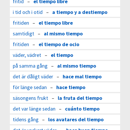
fritid
–
el tiempo libre
i tid och i otid
–
a tiempo y a destiempo
fritiden
–
el tiempo libre
samtidigt
–
al mismo tiempo
fritiden
–
el tiempo de ocio
väder, vädret
–
el tiempo
på samma gång
–
al mismo tiempo
det är dåligt väder
–
hace mal tiempo
för länge sedan
–
hace tiempo
säsongens frukt
–
la fruta del tiempo
det var länge sedan
–
cuánto tiempo
tidens gång
–
los avatares del tiempo