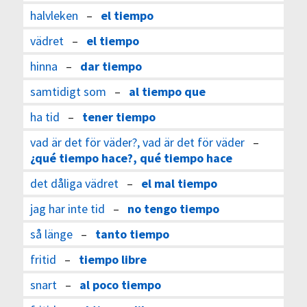
halvleken
–
el tiempo
vädret
–
el tiempo
hinna
–
dar tiempo
samtidigt som
–
al tiempo que
ha tid
–
tener tiempo
vad är det för väder?, vad är det för väder
–
¿qué tiempo hace?, qué tiempo hace
det dåliga vädret
–
el mal tiempo
jag har inte tid
–
no tengo tiempo
så länge
–
tanto tiempo
fritid
–
tiempo libre
snart
–
al poco tiempo