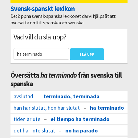
Svensk-spanskt lexikon
Det öppna svensk-spanska lexikonet där vi hjälps åt att
översätta ord till spanska och svenska.
Vad vill du slå upp?
Översätta
ha terminado
från svenska till
spanska
avslutad
–
terminado, terminada
han har slutat, hon har slutat
–
ha terminado
tiden är ute
–
el tiempo ha terminado
det har inte slutat
–
no ha parado