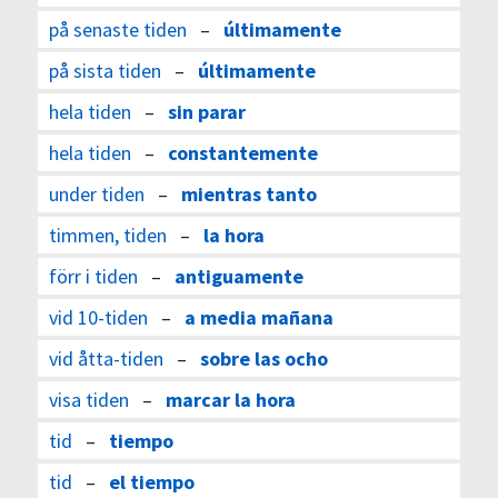
på senaste tiden
–
últimamente
på sista tiden
–
últimamente
hela tiden
–
sin parar
hela tiden
–
constantemente
under tiden
–
mientras tanto
timmen, tiden
–
la hora
förr i tiden
–
antiguamente
vid 10-tiden
–
a media mañana
vid åtta-tiden
–
sobre las ocho
visa tiden
–
marcar la hora
tid
–
tiempo
tid
–
el tiempo