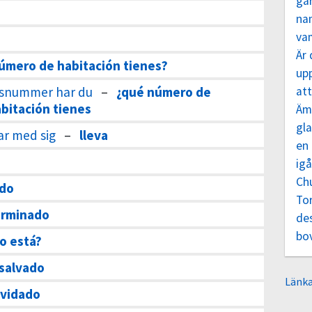
ga
nam
va
Är 
úmero de habitación tienes?
up
msnummer har du
–
¿qué número de
att
bitación tienes
Äm
gl
ar med sig
–
lleva
en 
igå
Ch
ado
To
erminado
de
bo
o está?
 salvado
Länka
lvidado