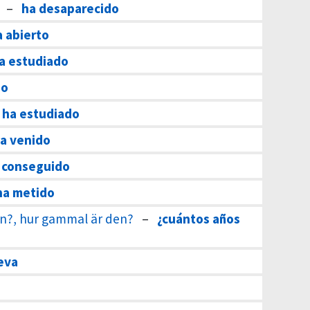
–
ha desaparecido
a abierto
a estudiado
do
ha estudiado
a venido
 conseguido
ha metido
n?, hur gammal är den?
–
¿cuántos años
leva