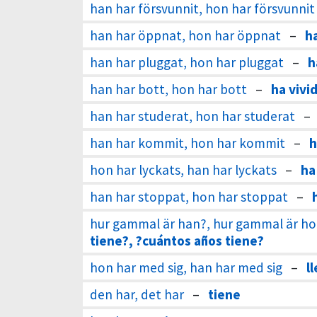
han har försvunnit, hon har försvunnit
han har öppnat, hon har öppnat
–
h
han har pluggat, hon har pluggat
–
h
han har bott, hon har bott
–
ha vivi
han har studerat, hon har studerat
–
han har kommit, hon har kommit
–
h
hon har lyckats, han har lyckats
–
ha
han har stoppat, hon har stoppat
–
hur gammal är han?, hur gammal är ho
tiene?, ?cuántos años tiene?
hon har med sig, han har med sig
–
l
den har, det har
–
tiene