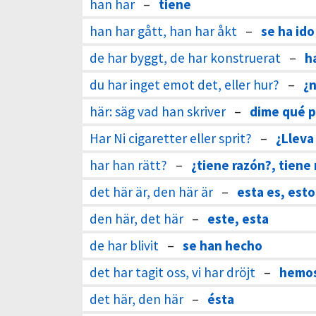
han har
–
tiene
han har gått, han har åkt
–
se ha ido
de har byggt, de har konstruerat
–
h
du har inget emot det, eller hur?
–
¿n
här: säg vad han skriver
–
dime qué 
Har Ni cigaretter eller sprit?
–
¿Lleva
har han rätt?
–
¿tiene razón?, tiene
det här är, den här är
–
esta es, esto
den här, det här
–
este, esta
de har blivit
–
se han hecho
det har tagit oss, vi har dröjt
–
hemos
det här, den här
–
ésta