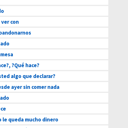
do
 ver con
abandonarnos
bado
a mesa
ace?, ?Qué hace?
sted algo que declarar?
esde ayer sin comer nada
eado
ece
o le queda mucho dinero