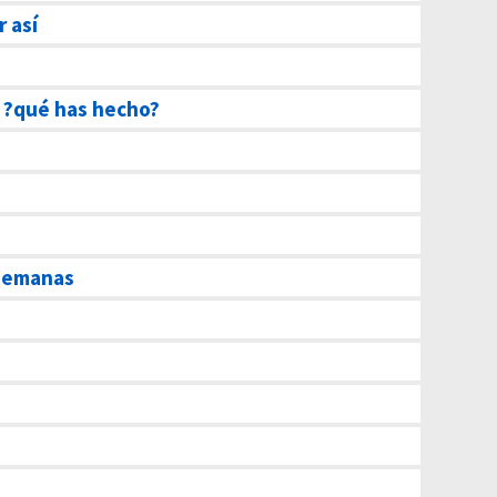
r así
 ?qué has hecho?
 semanas