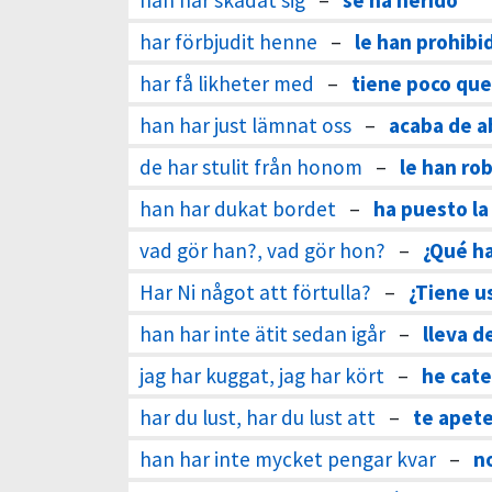
han har skadat sig
–
se ha herido
har förbjudit henne
–
le han prohibi
har få likheter med
–
tiene poco que
han har just lämnat oss
–
acaba de 
de har stulit från honom
–
le han ro
han har dukat bordet
–
ha puesto l
vad gör han?, vad gör hon?
–
¿Qué h
Har Ni något att förtulla?
–
¿Tiene u
han har inte ätit sedan igår
–
lleva d
jag har kuggat, jag har kört
–
he cat
har du lust, har du lust att
–
te apet
han har inte mycket pengar kvar
–
n