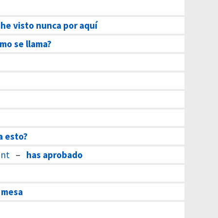
 he visto nunca por aquí
mo se llama?
a esto?
änt
–
has aprobado
a mesa