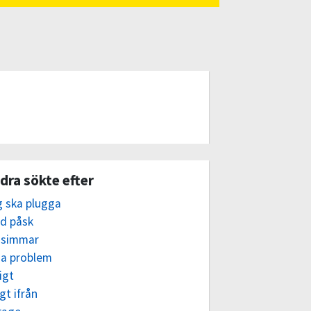
dra sökte efter
g ska plugga
ad påsk
 simmar
ga problem
igt
gt ifrån