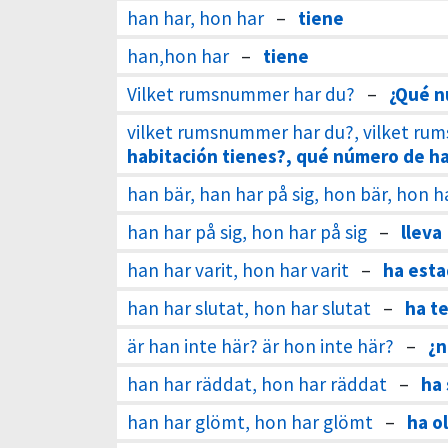
han har, hon har
–
tiene
han,hon har
–
tiene
Vilket rumsnummer har du?
–
¿Qué n
vilket rumsnummer har du?, vilket ru
habitación tienes?, qué número de ha
han bär, han har på sig, hon bär, hon h
han har på sig, hon har på sig
–
lleva
han har varit, hon har varit
–
ha est
han har slutat, hon har slutat
–
ha t
är han inte här? är hon inte här?
–
¿n
han har räddat, hon har räddat
–
ha
han har glömt, hon har glömt
–
ha o