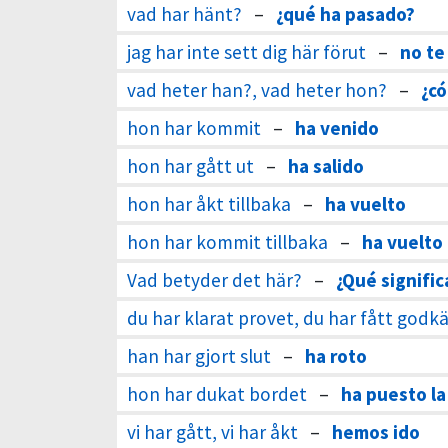
vad har hänt?
–
¿qué ha pasado?
jag har inte sett dig här förut
–
no te
vad heter han?, vad heter hon?
–
¿có
hon har kommit
–
ha venido
hon har gått ut
–
ha salido
hon har åkt tillbaka
–
ha vuelto
hon har kommit tillbaka
–
ha vuelto
Vad betyder det här?
–
¿Qué signific
du har klarat provet, du har fått godk
han har gjort slut
–
ha roto
hon har dukat bordet
–
ha puesto l
vi har gått, vi har åkt
–
hemos ido