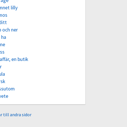
rage
net lilly
mos
ditt
p och ner
 ha
ne
ass
affär, en butik
r
ula
rsk
ssutom
vete
r till andra sidor