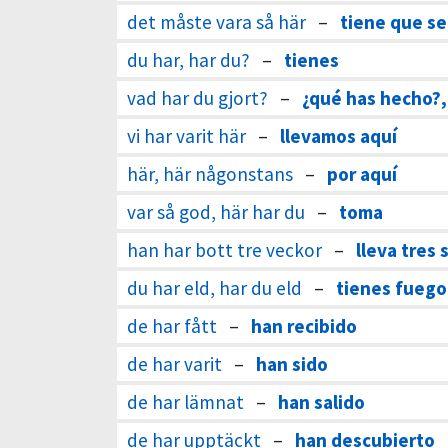
det måste vara så här
–
tiene que se
du har, har du?
–
tienes
vad har du gjort?
–
¿qué has hecho?,
vi har varit här
–
llevamos aquí
här, här någonstans
–
por aquí
var så god, här har du
–
toma
han har bott tre veckor
–
lleva tres
du har eld, har du eld
–
tienes fuego
de har fått
–
han recibido
de har varit
–
han sido
de har lämnat
–
han salido
de har upptäckt
–
han descubierto