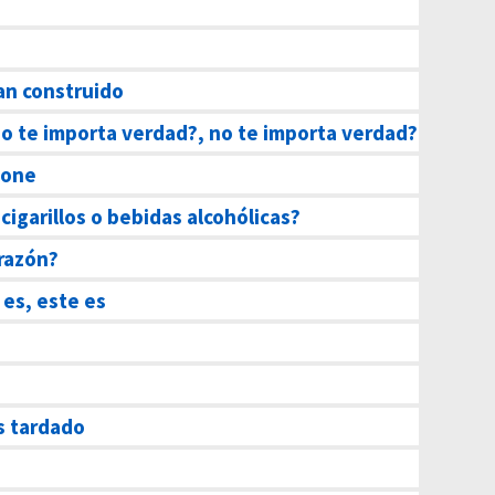
an construido
o te importa verdad?, no te importa verdad?
pone
 cigarillos o bebidas alcohólicas?
 razón?
 es, este es
 tardado