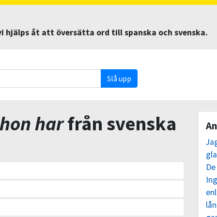
 hjälps åt att översätta ord till spanska och svenska.
Slå upp
 hon har
från svenska
An
Ja
gl
De
In
enl
lån