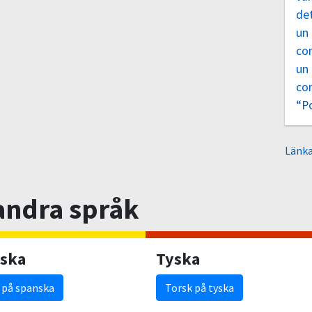
de
un
co
un
co
“P
Länka
 andra språk
ska
Tyska
 på spanska
Torsk på tyska