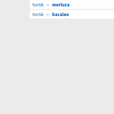
torsk
–
merluza
torsk
–
bacalao