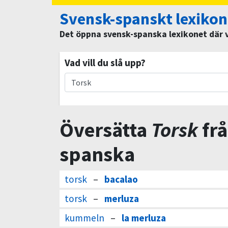
Svensk-spanskt lexikon
Det öppna svensk-spanska lexikonet där vi
Vad vill du slå upp?
Översätta
Torsk
frå
spanska
torsk
–
bacalao
torsk
–
merluza
kummeln
–
la merluza