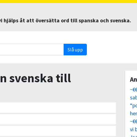
 hjälps åt att översätta ord till spanska och svenska.
Slå upp
n svenska till
An
~€
sab
“p
he
~€
vi 