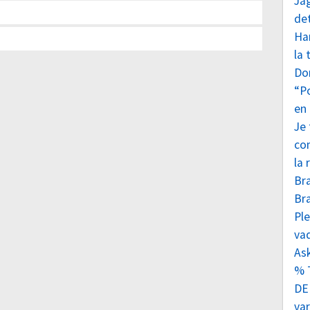
Ja
det
Har
la
Do
“P
en 
Je
co
la 
Br
Br
Ple
va
As
% T
DE
var