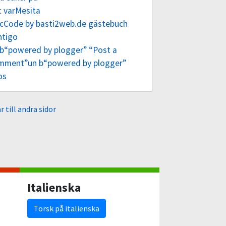
t varMesita
 cCode by basti2web.de gästebuch
ntigo
 b“powered by plogger” “Post a
mment”un b“powered by plogger”
os
r till andra sidor
Italienska
Torsk på italienska