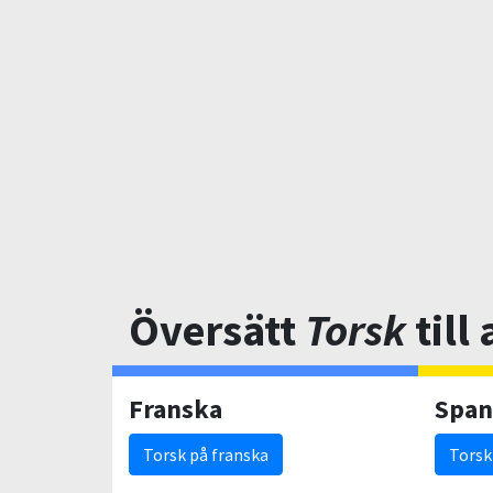
Översätt
Torsk
till
Franska
Span
Torsk på franska
Torsk