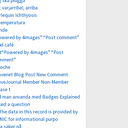
g ska plugga
 var¡arriba!, arriba
lequin Ichthyosis
 temperatura
nde
owered by 4images” “Post comment”
el café
 t“Powered by 4images” “Post
mment”
roche
avenet Blog Post New Comment
aveJournal Member Non-Member
ase t
d man anvanda med Badges Explained
ked a question
he data in this record is provided by
NIC for informational purpo
a säker på