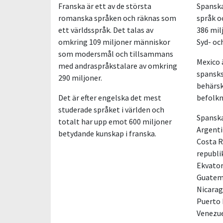
Franska är ett av de största
Spanska
romanska språken och räknas som
språk o
ett världsspråk. Det talas av
386 mil
omkring 109 miljoner människor
Syd- oc
som modersmål och tillsammans
Mexico 
med andraspråkstalare av omkring
spansks
290 miljoner.
behärsk
Det är efter engelska det mest
befolkn
studerade språket i världen och
Spanska 
totalt har upp emot 600 miljoner
Argenti
betydande kunskap i franska.
Costa R
republi
Ekvator
Guatema
Nicarag
Puerto 
Venezue