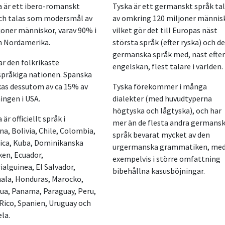
 är ett ibero-romanskt
Tyska är ett germanskt språk ta
ch talas som modersmål av
av omkring 120 miljoner männis
joner människor, varav 90% i
vilket gör det till Europas näst
h Nordamerika.
största språk (efter ryska) och d
germanska språk med, näst efter
är den folkrikaste
engelskan, flest talare i världen.
pråkiga nationen. Spanska
as dessutom av ca 15% av
Tyska förekommer i många
ingen i USA.
dialekter (med huvudtyperna
högtyska och lågtyska), och har
är officiellt språk i
mer än de flesta andra germans
na, Bolivia, Chile, Colombia,
språk bevarat mycket av den
ica, Kuba, Dominikanska
urgermanska grammatiken, me
ken, Ecuador,
exempelvis i större omfattning
ialguinea, El Salvador,
bibehållna kasusböjningar.
la, Honduras, Marocko,
ua, Panama, Paraguay, Peru,
Rico, Spanien, Uruguay och
la.