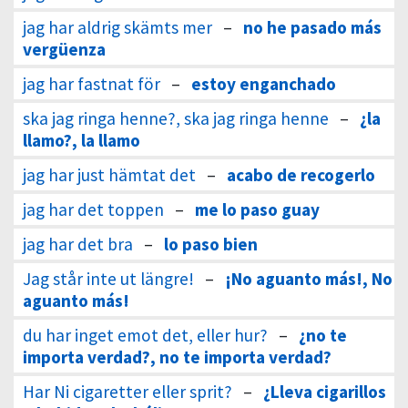
jag har aldrig skämts mer
–
no he pasado más
vergüenza
jag har fastnat för
–
estoy enganchado
ska jag ringa henne?, ska jag ringa henne
–
¿la
llamo?, la llamo
jag har just hämtat det
–
acabo de recogerlo
jag har det toppen
–
me lo paso guay
jag har det bra
–
lo paso bien
Jag står inte ut längre!
–
¡No aguanto más!, No
aguanto más!
du har inget emot det, eller hur?
–
¿no te
importa verdad?, no te importa verdad?
Har Ni cigaretter eller sprit?
–
¿Lleva cigarillos