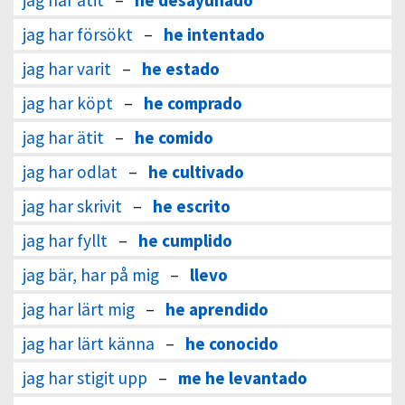
jag har ätit
–
he desayunado
jag har försökt
–
he intentado
jag har varit
–
he estado
jag har köpt
–
he comprado
jag har ätit
–
he comido
jag har odlat
–
he cultivado
jag har skrivit
–
he escrito
jag har fyllt
–
he cumplido
jag bär, har på mig
–
llevo
jag har lärt mig
–
he aprendido
jag har lärt känna
–
he conocido
jag har stigit upp
–
me he levantado