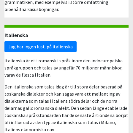
grammatiken, med exempelvis i större omfattning
bibehållna kasusböjningar.
Italienska
Jag har ingen lust. på italienska
Italienska är ett romanskt språk inom den indoeuropeiska
språkgruppen och talas av ungefär 70 miljoner människor,
varav de flesta i Italien.
Den italienska som talas idag är till stora delar baserad på
toskanska dialekter och kan sägas vara ett mellanting av
dialekterna som talas i Italiens södra delar och de norra
delarnas galloromanska dialekt. Den sedan länge etablerade
toskanska språkstandarden har de senaste årtiondena börjat
bli influerad av den typ av italienska som talas i Milano,
Italiens ekonomiska nav.