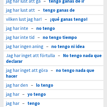
jag har lust att gå
–
tengo ganas de ir
jag har lust att
–
tengo ganas de
vilken lust jag har!
–
¡qué ganas tengo!
jag har inte
–
no tengo
jag har inte tid
–
no tengo tiempo
jag har ingen aning
–
no tengo ni idea
Jag har inget att förtulla
–
No tengo nada que
declarar
jag har inget att göra
–
no tengo nada que
hacer
jag har den
–
lo tengo
jag har
–
yo tengo
jag har
–
tengo