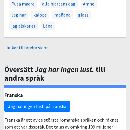
Puta madre
alla hjärtans dag
Ämne
Jag har
kalops
mañana
glass
jag älskar er
Låna
Länkar till andra sidor
Översätt
Jag har ingen lust.
till
andra språk
Franska
Jag har ingen lust. på franska
Franska är ett av de största romanska språken och räknas
som ett världsspråk. Det talas av omkring 109 miljoner