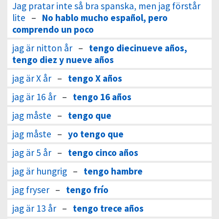
Jag pratar inte så bra spanska, men jag förstår
lite
–
No hablo mucho español, pero
comprendo un poco
jag är nitton år
–
tengo diecinueve años,
tengo diez y nueve años
jag är X år
–
tengo X años
jag är 16 år
–
tengo 16 años
jag måste
–
tengo que
jag måste
–
yo tengo que
jag är 5 år
–
tengo cinco años
jag är hungrig
–
tengo hambre
jag fryser
–
tengo frío
jag är 13 år
–
tengo trece años