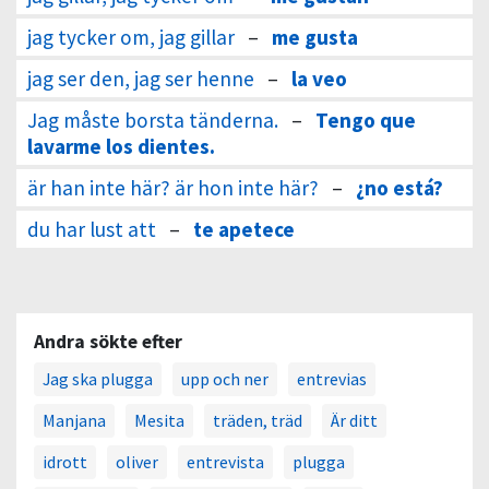
jag tycker om, jag gillar
–
me gusta
jag ser den, jag ser henne
–
la veo
Jag måste borsta tänderna.
–
Tengo que
lavarme los dientes.
är han inte här? är hon inte här?
–
¿no está?
du har lust att
–
te apetece
Andra sökte efter
Jag ska plugga
upp och ner
entrevias
Manjana
Mesita
träden, träd
Är ditt
idrott
oliver
entrevista
plugga