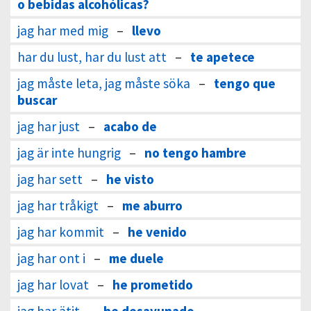
o bebidas alcohólicas?
jag har med mig
–
llevo
har du lust, har du lust att
–
te apetece
jag måste leta, jag måste söka
–
tengo que
buscar
jag har just
–
acabo de
jag är inte hungrig
–
no tengo hambre
jag har sett
–
he visto
jag har tråkigt
–
me aburro
jag har kommit
–
he venido
jag har ont i
–
me duele
jag har lovat
–
he prometido