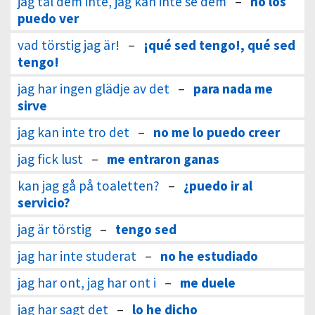
jag tål dem inte, jag kan inte se dem
–
no los
puedo ver
vad törstig jag är!
–
¡qué sed tengo!, qué sed
tengo!
jag har ingen glädje av det
–
para nada me
sirve
jag kan inte tro det
–
no me lo puedo creer
jag fick lust
–
me entraron ganas
kan jag gå på toaletten?
–
¿puedo ir al
servicio?
jag är törstig
–
tengo sed
jag har inte studerat
–
no he estudiado
jag har ont, jag har ont i
–
me duele
jag har sagt det
–
lo he dicho