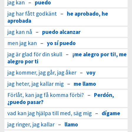
jag kan
–
puedo
jag har fått godkänt
–
he aprobado, he
aprobada
jag kan nå
–
puedo alcanzar
men jag kan
–
yo sí puedo
jag är glad för din skull
–
¡me alegro por ti!, me
alegro por ti
jag kommer, jag går, jag åker
–
voy
jag heter, jag kallar mig
–
me llamo
Förlåt, kan jag få komma förbi?
–
Perdón,
¿puedo pasar?
vad kan jag hjälpa till med, säg mig
–
dígame
jag ringer, jag kallar
–
llamo