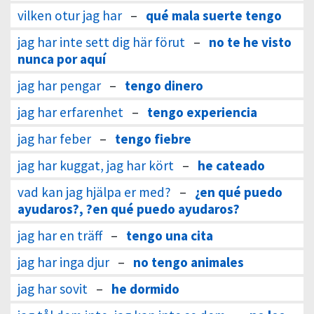
vilken otur jag har
–
qué mala suerte tengo
jag har inte sett dig här förut
–
no te he visto
nunca por aquí
jag har pengar
–
tengo dinero
jag har erfarenhet
–
tengo experiencia
jag har feber
–
tengo fiebre
jag har kuggat, jag har kört
–
he cateado
vad kan jag hjälpa er med?
–
¿en qué puedo
ayudaros?, ?en qué puedo ayudaros?
jag har en träff
–
tengo una cita
jag har inga djur
–
no tengo animales
jag har sovit
–
he dormido