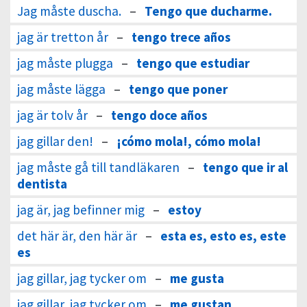
Jag måste duscha.
–
Tengo que ducharme.
jag är tretton år
–
tengo trece años
jag måste plugga
–
tengo que estudiar
jag måste lägga
–
tengo que poner
jag är tolv år
–
tengo doce años
jag gillar den!
–
¡cómo mola!, cómo mola!
jag måste gå till tandläkaren
–
tengo que ir al
dentista
jag är, jag befinner mig
–
estoy
det här är, den här är
–
esta es, esto es, este
es
jag gillar, jag tycker om
–
me gusta
jag gillar, jag tycker om
–
me gustan