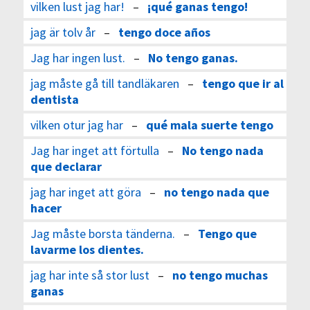
vilken lust jag har!
–
¡qué ganas tengo!
jag är tolv år
–
tengo doce años
Jag har ingen lust.
–
No tengo ganas.
jag måste gå till tandläkaren
–
tengo que ir al
dentista
vilken otur jag har
–
qué mala suerte tengo
Jag har inget att förtulla
–
No tengo nada
que declarar
jag har inget att göra
–
no tengo nada que
hacer
Jag måste borsta tänderna.
–
Tengo que
lavarme los dientes.
jag har inte så stor lust
–
no tengo muchas
ganas