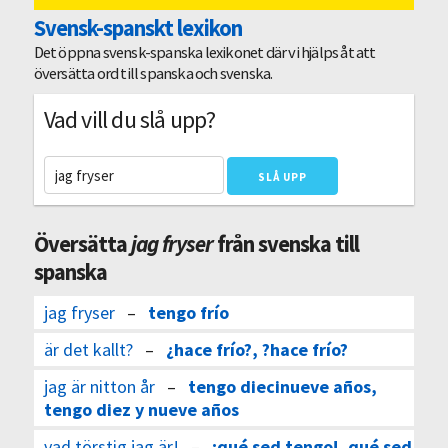
Svensk-spanskt lexikon
Det öppna svensk-spanska lexikonet där vi hjälps åt att
översätta ord till spanska och svenska.
Vad vill du slå upp?
Översätta
jag fryser
från svenska till
spanska
jag fryser
–
tengo frío
är det kallt?
–
¿hace frío?, ?hace frío?
jag är nitton år
–
tengo diecinueve años,
tengo diez y nueve años
vad törstig jag är!
–
¡qué sed tengo!, qué sed