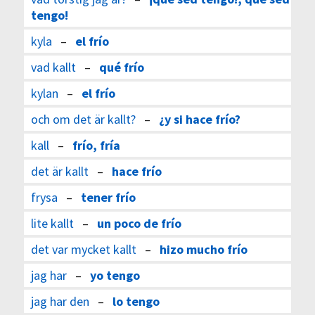
tengo!
kyla
–
el frío
vad kallt
–
qué frío
kylan
–
el frío
och om det är kallt?
–
¿y si hace frío?
kall
–
frío, fría
det är kallt
–
hace frío
frysa
–
tener frío
lite kallt
–
un poco de frío
det var mycket kallt
–
hizo mucho frío
jag har
–
yo tengo
jag har den
–
lo tengo