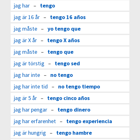
jag har
–
tengo
jag är 16 år
–
tengo 16 años
jag måste
–
yo tengo que
jag är X år
–
tengo X años
jag måste
–
tengo que
jag är törstig
–
tengo sed
jag har inte
–
no tengo
jag har inte tid
–
no tengo tiempo
jag är 5 år
–
tengo cinco años
jag har pengar
–
tengo dinero
jag har erfarenhet
–
tengo experiencia
jag är hungrig
–
tengo hambre