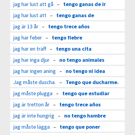
jag har lust att gå
–
tengo ganas de ir
jag har lust att
–
tengo ganas de
jag är 13 år
–
tengo trece años
jag har feber
–
tengo fiebre
jag har en träff
–
tengo una cita
jag har inga djur
–
no tengo animales
jag har ingen aning
–
no tengo ni idea
Jag måste duscha.
–
Tengo que ducharme.
jag måste plugga
–
tengo que estudiar
jag är tretton år
–
tengo trece años
jag är inte hungrig
–
no tengo hambre
jag måste lägga
–
tengo que poner