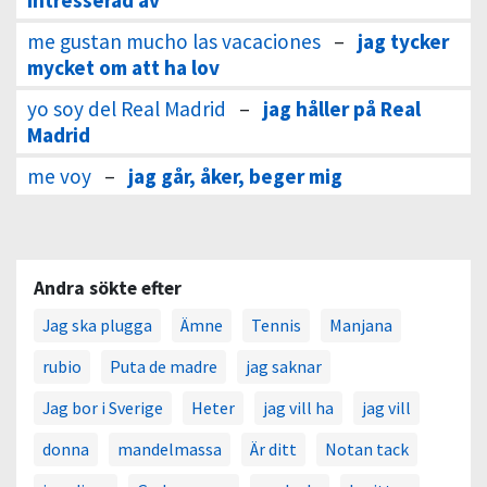
intresserad av
me gustan mucho las vacaciones
–
jag tycker
mycket om att ha lov
yo soy del Real Madrid
–
jag håller på Real
Madrid
me voy
–
jag går, åker, beger mig
Andra sökte efter
Jag ska plugga
Ämne
Tennis
Manjana
rubio
Puta de madre
jag saknar
Jag bor i Sverige
Heter
jag vill ha
jag vill
donna
mandelmassa
Är ditt
Notan tack