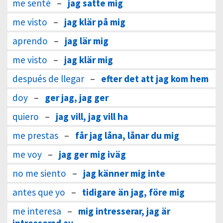
me senté
–
jag satte mig
me visto
–
jag klär på mig
aprendo
–
jag lär mig
me visto
–
jag klär mig
después de llegar
–
efter det att jag kom hem
doy
–
ger jag, jag ger
quiero
–
jag vill, jag vill ha
me prestas
–
får jag låna, lånar du mig
me voy
–
jag ger mig iväg
no me siento
–
jag känner mig inte
antes que yo
–
tidigare än jag, före mig
me interesa
–
mig intresserar, jag är