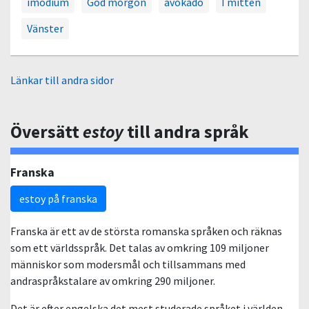
imodium
God morgon
avokado
I mitten
Vänster
Länkar till andra sidor
Översätt
estoy
till andra språk
Franska
estoy på franska
Franska är ett av de största romanska språken och räknas
som ett världsspråk. Det talas av omkring 109 miljoner
människor som modersmål och tillsammans med
andraspråkstalare av omkring 290 miljoner.
Det är efter engelska det mest studerade språket i världen