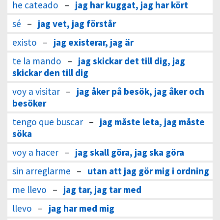
he cateado
–
jag har kuggat, jag har kört
sé
–
jag vet, jag förstår
existo
–
jag existerar, jag är
te la mando
–
jag skickar det till dig, jag
skickar den till dig
voy a visitar
–
jag åker på besök, jag åker och
besöker
tengo que buscar
–
jag måste leta, jag måste
söka
voy a hacer
–
jag skall göra, jag ska göra
sin arreglarme
–
utan att jag gör mig i ordning
me llevo
–
jag tar, jag tar med
llevo
–
jag har med mig