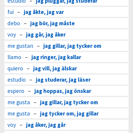
estudio
–
jag pluggar, jag studerar
fui
–
jag åkte, jag var
debo
–
jag bör, jag måste
voy
–
jag går, jag åker
me gustan
–
jag gillar, jag tycker om
llamo
–
jag ringer, jag kallar
quiero
–
jag vill, jag älskar
estudio
–
jag studerar, jag läser
espero
–
jag hoppas, jag önskar
me gusta
–
jag gillar, jag tycker om
me gusta
–
jag tycker om, jag gillar
voy
–
jag åker, jag går