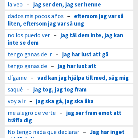
la veo
–
jag ser den, jag ser henne
dados mis pocos años
–
eftersom jag var så
liten, eftersom jag var så ung
no los puedo ver
–
jag tål dem inte, jag kan
inte se dem
tengo ganas de ir
–
jag har lust att gå
tengo ganas de
–
jag har lust att
dígame
–
vad kan jag hjälpa till med, säg mig
saqué
–
jag tog, jag tog fram
voy a ir
–
jag ska gå, jag ska åka
me alegro de verte
–
jag ser fram emot att
träffa dig
No tengo nada que declarar
–
Jag har inget