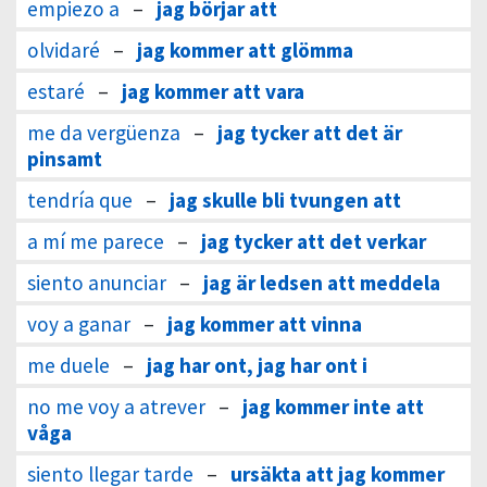
empiezo a
–
jag börjar att
olvidaré
–
jag kommer att glömma
estaré
–
jag kommer att vara
me da vergüenza
–
jag tycker att det är
pinsamt
tendría que
–
jag skulle bli tvungen att
a mí me parece
–
jag tycker att det verkar
siento anunciar
–
jag är ledsen att meddela
voy a ganar
–
jag kommer att vinna
me duele
–
jag har ont, jag har ont i
no me voy a atrever
–
jag kommer inte att
våga
siento llegar tarde
–
ursäkta att jag kommer