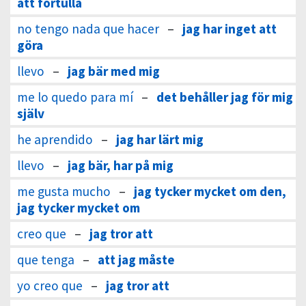
att förtulla
no tengo nada que hacer
–
jag har inget att
göra
llevo
–
jag bär med mig
me lo quedo para mí
–
det behåller jag för mig
själv
he aprendido
–
jag har lärt mig
llevo
–
jag bär, har på mig
me gusta mucho
–
jag tycker mycket om den,
jag tycker mycket om
creo que
–
jag tror att
que tenga
–
att jag måste
yo creo que
–
jag tror att