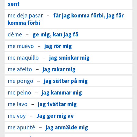
sent
me deja pasar
–
får jag komma förbi, jag får
komma förbi
déme
–
ge mig, kan jag få
me muevo
–
jag rör mig
me maquillo
–
jag sminkar mig
me afeito
–
jag rakar mig
me pongo
–
jag sätter på mig
me peino
–
jag kammar mig
me lavo
–
jag tvättar mig
me voy
–
Jag ger mig av
me apunté
–
jag anmälde mig