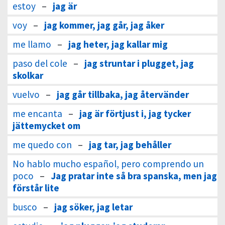
estoy
–
jag är
voy
–
jag kommer, jag går, jag åker
me llamo
–
jag heter, jag kallar mig
paso del cole
–
jag struntar i plugget, jag
skolkar
vuelvo
–
jag går tillbaka, jag återvänder
me encanta
–
jag är förtjust i, jag tycker
jättemycket om
me quedo con
–
jag tar, jag behåller
No hablo mucho español, pero comprendo un
poco
–
Jag pratar inte så bra spanska, men jag
förstår lite
busco
–
jag söker, jag letar