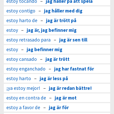
estoy tocando
–
jag håller på att spela
estoy contigo
–
jag håller med dig
estoy harto de
–
jag är trött på
estoy
–
jag är, jag befinner mig
estoy retrasado para
–
jag är sen till
estoy
–
jag befinner mig
estoy cansado
–
jag är trött
estoy enganchado
–
jag har fastnat för
estoy harto
–
jag är less på
¡ya estoy mejor!
–
jag är redan bättre!
estoy en contra de
–
jag är mot
estoy a favor de
–
jag är för