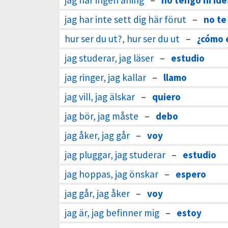
jag har ingen aning
–
no tengo ni ide
jag har inte sett dig här förut
–
no te
hur ser du ut?, hur ser du ut
–
¿cómo 
jag studerar, jag läser
–
estudio
jag ringer, jag kallar
–
llamo
jag vill, jag älskar
–
quiero
jag bör, jag måste
–
debo
jag åker, jag går
–
voy
jag pluggar, jag studerar
–
estudio
jag hoppas, jag önskar
–
espero
jag går, jag åker
–
voy
jag är, jag befinner mig
–
estoy