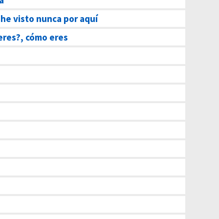
a
 he visto nunca por aquí
eres?, cómo eres