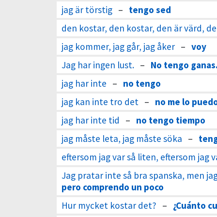
jag är törstig
–
tengo sed
den kostar, den kostar, den är värd, de
jag kommer, jag går, jag åker
–
voy
Jag har ingen lust.
–
No tengo ganas
jag har inte
–
no tengo
jag kan inte tro det
–
no me lo puedo
jag har inte tid
–
no tengo tiempo
jag måste leta, jag måste söka
–
teng
eftersom jag var så liten, eftersom jag 
Jag pratar inte så bra spanska, men jag 
pero comprendo un poco
Hur mycket kostar det?
–
¿Cuánto c