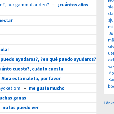
klo
n?, hur gammal är den?
–
¿cuántos años
sl
cla
uesta?
sj
mi
Du
må
sil
ola!
ut
 puedo ayudaros?, ?en qué puedo ayudaros?
oxf
va
uánto cuesta?, cuánto cuesta
Mo
Abra esta maleta, por favor
Ka
bo
 mycket om
–
me gusta mucho
uchas ganas
Länka
–
no los puedo ver