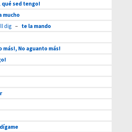
, qué sed tengo!
a mucho
ll dig
–
te la mando
o más!, No aguanto más!
go!
r
dígame