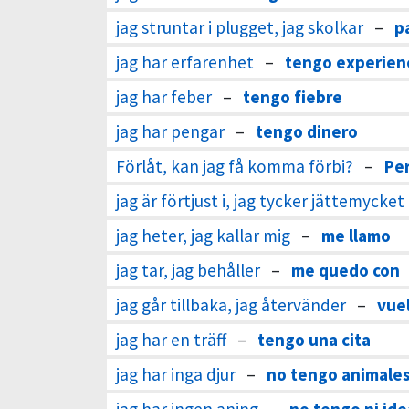
jag struntar i plugget, jag skolkar
–
p
jag har erfarenhet
–
tengo experien
jag har feber
–
tengo fiebre
jag har pengar
–
tengo dinero
Förlåt, kan jag få komma förbi?
–
Pe
jag är förtjust i, jag tycker jättemycke
jag heter, jag kallar mig
–
me llamo
jag tar, jag behåller
–
me quedo con
jag går tillbaka, jag återvänder
–
vue
jag har en träff
–
tengo una cita
jag har inga djur
–
no tengo animale