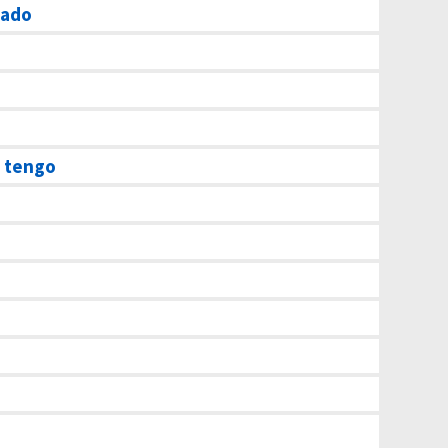
eado
e tengo