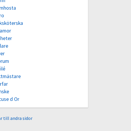
rin
emhosta
ro
uksköterska
 amor
 heter
lare
ver
erum
ilé
ktmästare
rfar
nske
cuse d Or
r till andra sidor