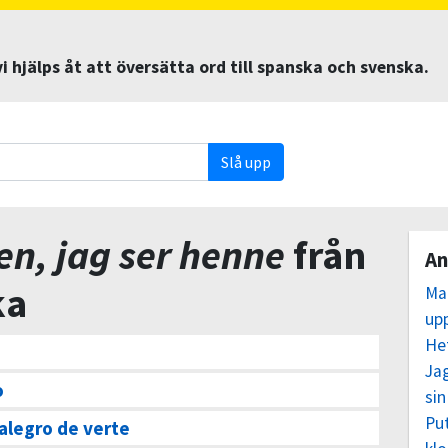
 hjälps åt att översätta ord till spanska och svenska.
Slå upp
en, jag ser henne
från
An
ka
Ma
up
He
Ja
o
sin
Pu
alegro de verte