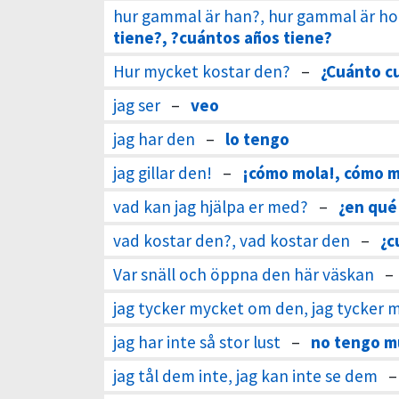
hur gammal är han?, hur gammal är ho
tiene?, ?cuántos años tiene?
Hur mycket kostar den?
–
¿Cuánto c
jag ser
–
veo
jag har den
–
lo tengo
jag gillar den!
–
¡cómo mola!, cómo m
vad kan jag hjälpa er med?
–
¿en qué
vad kostar den?, vad kostar den
–
¿c
Var snäll och öppna den här väskan
–
jag tycker mycket om den, jag tycker
jag har inte så stor lust
–
no tengo m
jag tål dem inte, jag kan inte se dem