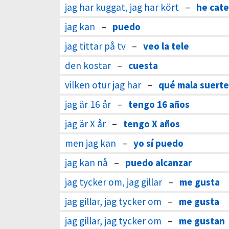
jag har kuggat, jag har kört
–
he cat
jag kan
–
puedo
jag tittar på tv
–
veo la tele
den kostar
–
cuesta
vilken otur jag har
–
qué mala suert
jag är 16 år
–
tengo 16 años
jag är X år
–
tengo X años
men jag kan
–
yo sí puedo
jag kan nå
–
puedo alcanzar
jag tycker om, jag gillar
–
me gusta
jag gillar, jag tycker om
–
me gusta
jag gillar, jag tycker om
–
me gustan