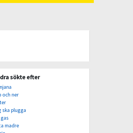
dra sökte efter
njana
p och ner
ter
g ska plugga
 gas
ta madre