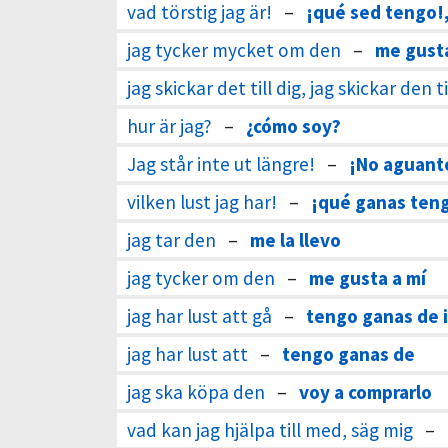
vad törstig jag är!
–
¡qué sed tengo!
jag tycker mycket om den
–
me gust
jag skickar det till dig, jag skickar den ti
hur är jag?
–
¿cómo soy?
Jag står inte ut längre!
–
¡No aguant
vilken lust jag har!
–
¡qué ganas ten
jag tar den
–
me la llevo
jag tycker om den
–
me gusta a mí
jag har lust att gå
–
tengo ganas de i
jag har lust att
–
tengo ganas de
jag ska köpa den
–
voy a comprarlo
vad kan jag hjälpa till med, säg mig
–