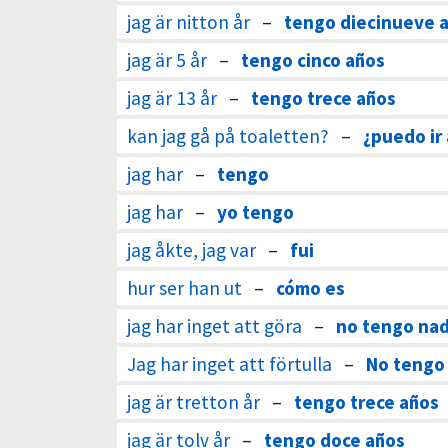
jag är nitton år
–
tengo diecinueve a
jag är 5 år
–
tengo cinco años
jag är 13 år
–
tengo trece años
kan jag gå på toaletten?
–
¿puedo ir 
jag har
–
tengo
jag har
–
yo tengo
jag åkte, jag var
–
fui
hur ser han ut
–
cómo es
jag har inget att göra
–
no tengo nad
Jag har inget att förtulla
–
No tengo 
jag är tretton år
–
tengo trece años
jag är tolv år
–
tengo doce años