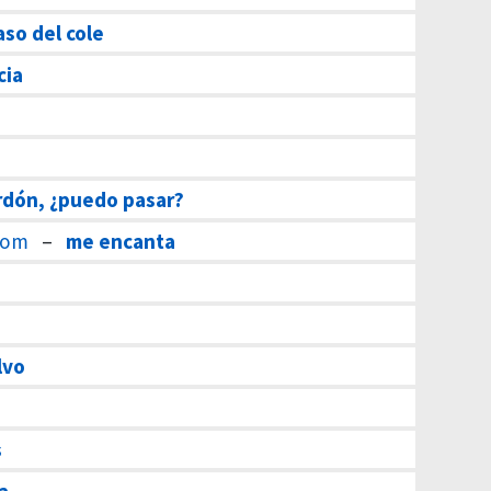
aso del cole
cia
rdón, ¿puedo pasar?
t om
–
me encanta
lvo
s