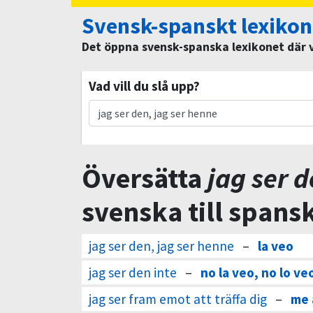
Svensk-spanskt lexikon
Det öppna svensk-spanska lexikonet där vi
Vad vill du slå upp?
Översätta
jag ser d
svenska till spans
jag ser den, jag ser henne
–
la veo
jag ser den inte
–
no la veo, no lo ve
jag ser fram emot att träffa dig
–
me 