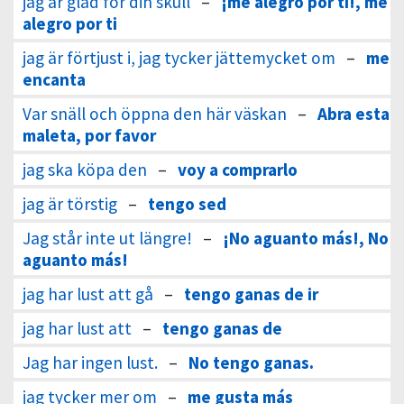
jag är glad för din skull
–
¡me alegro por ti!, me
alegro por ti
jag är förtjust i, jag tycker jättemycket om
–
me
encanta
Var snäll och öppna den här väskan
–
Abra esta
maleta, por favor
jag ska köpa den
–
voy a comprarlo
jag är törstig
–
tengo sed
Jag står inte ut längre!
–
¡No aguanto más!, No
aguanto más!
jag har lust att gå
–
tengo ganas de ir
jag har lust att
–
tengo ganas de
Jag har ingen lust.
–
No tengo ganas.
jag tycker mer om
–
me gusta más