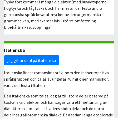
Tyska förekommer i många dialekter (med huvudtyperna
högtyska och lågtyska), och har mer än de flesta andra
germanska språk bevarat mycket av den urgermanska
grammatiken, med exempelvis i större omfattning
bibehållna kasusböjningar.
Italienska
jag gillar den! på italienska
Italienska är ett romanskt språk inom den indoeuropeiska
språkgruppen och talas av ungefär 70 miljoner människor,
varav de flesta i Italien.
Den italienska som talas idag är till stora delar baserad på
toskanska dialekter och kan sägas vara ett mellanting av
dialekterna som talas i Italiens södra delar och de norra
delarnas galloromanska dialekt. Den sedan länge etablerade