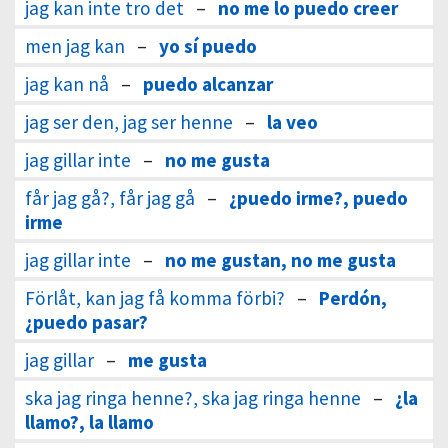
jag kan inte tro det
–
no me lo puedo creer
men jag kan
–
yo sí puedo
jag kan nå
–
puedo alcanzar
jag ser den, jag ser henne
–
la veo
jag gillar inte
–
no me gusta
får jag gå?, får jag gå
–
¿puedo irme?, puedo
irme
jag gillar inte
–
no me gustan, no me gusta
Förlåt, kan jag få komma förbi?
–
Perdón,
¿puedo pasar?
jag gillar
–
me gusta
ska jag ringa henne?, ska jag ringa henne
–
¿la
llamo?, la llamo