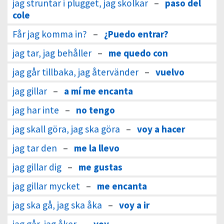
jag struntar i plugget, jag skolkar
–
paso del
cole
Får jag komma in?
–
¿Puedo entrar?
jag tar, jag behåller
–
me quedo con
jag går tillbaka, jag återvänder
–
vuelvo
jag gillar
–
a mí me encanta
jag har inte
–
no tengo
jag skall göra, jag ska göra
–
voy a hacer
jag tar den
–
me la llevo
jag gillar dig
–
me gustas
jag gillar mycket
–
me encanta
jag ska gå, jag ska åka
–
voy a ir