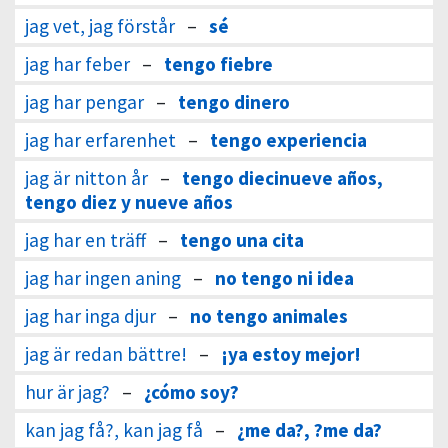
jag vet, jag förstår
–
sé
jag har feber
–
tengo fiebre
jag har pengar
–
tengo dinero
jag har erfarenhet
–
tengo experiencia
jag är nitton år
–
tengo diecinueve años,
tengo diez y nueve años
jag har en träff
–
tengo una cita
jag har ingen aning
–
no tengo ni idea
jag har inga djur
–
no tengo animales
jag är redan bättre!
–
¡ya estoy mejor!
hur är jag?
–
¿cómo soy?
kan jag få?, kan jag få
–
¿me da?, ?me da?