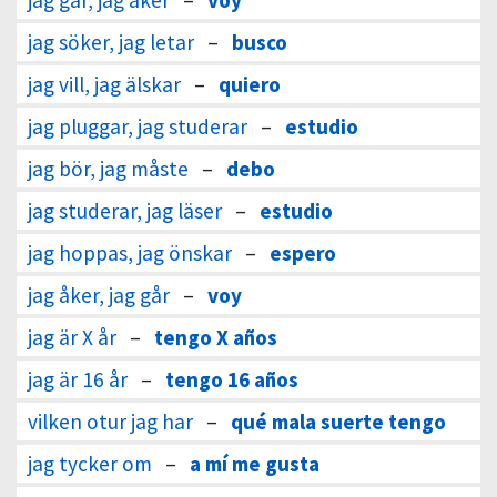
jag går, jag åker
–
voy
jag söker, jag letar
–
busco
jag vill, jag älskar
–
quiero
jag pluggar, jag studerar
–
estudio
jag bör, jag måste
–
debo
jag studerar, jag läser
–
estudio
jag hoppas, jag önskar
–
espero
jag åker, jag går
–
voy
jag är X år
–
tengo X años
jag är 16 år
–
tengo 16 años
vilken otur jag har
–
qué mala suerte tengo
jag tycker om
–
a mí me gusta