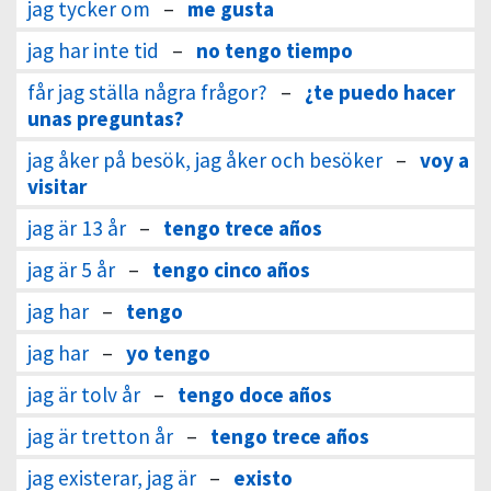
jag tycker om
–
me gusta
jag har inte tid
–
no tengo tiempo
får jag ställa några frågor?
–
¿te puedo hacer
unas preguntas?
jag åker på besök, jag åker och besöker
–
voy a
visitar
jag är 13 år
–
tengo trece años
jag är 5 år
–
tengo cinco años
jag har
–
tengo
jag har
–
yo tengo
jag är tolv år
–
tengo doce años
jag är tretton år
–
tengo trece años
jag existerar, jag är
–
existo