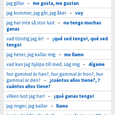
jag gillar
–
me gusta, me gustan
jag kommer, jag går, jag åker
–
voy
jag har inte så stor lust
–
no tengo muchas
ganas
vad törstig jag är!
–
¡qué sed tengo!, qué sed
tengo!
jag heter, jag kallar mig
–
me llamo
vad kan jag hjälpa till med, säg mig
–
dígame
hur gammal är han?, hur gammal är hon?, hur
gammal är den?
–
¿cuántos años tiene?, ?
cuántos años tiene?
vilken lust jag har!
–
¡qué ganas tengo!
jag ringer, jag kallar
–
llamo