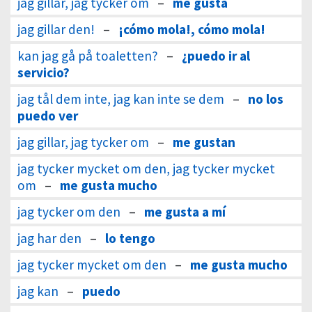
jag gillar, jag tycker om
–
me gusta
jag gillar den!
–
¡cómo mola!, cómo mola!
kan jag gå på toaletten?
–
¿puedo ir al
servicio?
jag tål dem inte, jag kan inte se dem
–
no los
puedo ver
jag gillar, jag tycker om
–
me gustan
jag tycker mycket om den, jag tycker mycket
om
–
me gusta mucho
jag tycker om den
–
me gusta a mí
jag har den
–
lo tengo
jag tycker mycket om den
–
me gusta mucho
jag kan
–
puedo