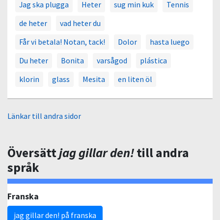
Jag ska plugga
Heter
sug min kuk
Tennis
de heter
vad heter du
Får vi betala! Notan, tack!
Dolor
hasta luego
Du heter
Bonita
varsågod
plástica
klorin
glass
Mesita
en liten öl
Länkar till andra sidor
Översätt
jag gillar den!
till andra
språk
Franska
jag gillar den! på franska