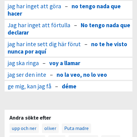
jag har inget att göra
–
no tengo nada que
hacer
Jag har inget att förtulla
–
No tengo nada que
declarar
jag har inte sett dig här förut
–
no te he visto
nunca por aquí
jag ska ringa
–
voy a llamar
jag ser den inte
–
no la veo, no lo veo
ge mig, kan jag få
–
déme
Andra sökte efter
upp och ner
oliver
Puta madre