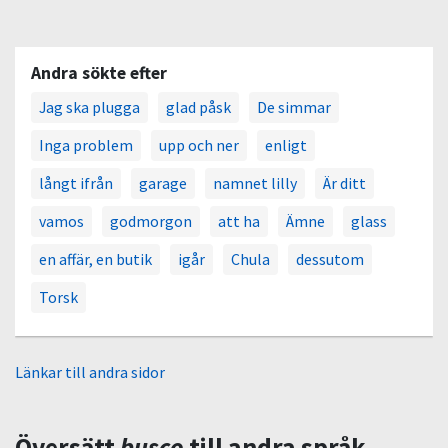
Andra sökte efter
Jag ska plugga
glad påsk
De simmar
Inga problem
upp och ner
enligt
långt ifrån
garage
namnet lilly
Är ditt
vamos
godmorgon
att ha
Ämne
glass
en affär, en butik
igår
Chula
dessutom
Torsk
Länkar till andra sidor
Översätt
busco
till andra språk