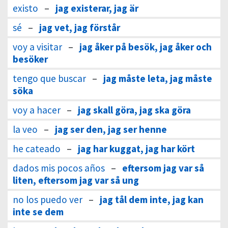
existo
–
jag existerar, jag är
sé
–
jag vet, jag förstår
voy a visitar
–
jag åker på besök, jag åker och
besöker
tengo que buscar
–
jag måste leta, jag måste
söka
voy a hacer
–
jag skall göra, jag ska göra
la veo
–
jag ser den, jag ser henne
he cateado
–
jag har kuggat, jag har kört
dados mis pocos años
–
eftersom jag var så
liten, eftersom jag var så ung
no los puedo ver
–
jag tål dem inte, jag kan
inte se dem