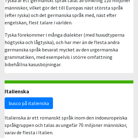
Tyska är ett germanskt språk talat av omkring 120 miljoner
människor, vilket gör det till Europas näst största språk
(efter ryska) och det germanska språk med, näst efter
engelskan, flest talare i världen.
Tyska förekommer i många dialekter (med huvudtyperna
högtyska och lågtyska), och har mer än de flesta andra
germanska språk bevarat mycket av den urgermanska
grammatiken, med exempelvis i större omfattning
bibehållna kasusböjningar.
Italienska
busco på italienska
Italienska är ett romanskt språk inom den indoeuropeiska
språkgruppen och talas av ungefär 70 miljoner människor,
varav de flesta i Italien.