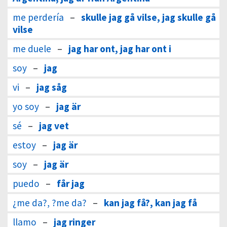
me perdería
–
skulle jag gå vilse, jag skulle gå
vilse
me duele
–
jag har ont, jag har ont i
soy
–
jag
vi
–
jag såg
yo soy
–
jag är
sé
–
jag vet
estoy
–
jag är
soy
–
jag är
puedo
–
får jag
¿me da?, ?me da?
–
kan jag få?, kan jag få
llamo
–
jag ringer