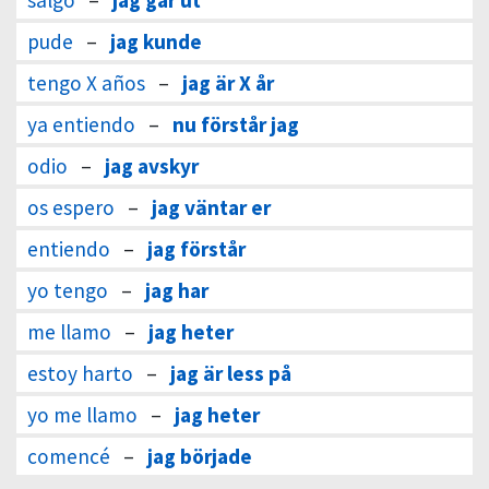
salgo
–
jag går ut
pude
–
jag kunde
tengo X años
–
jag är X år
ya entiendo
–
nu förstår jag
odio
–
jag avskyr
os espero
–
jag väntar er
entiendo
–
jag förstår
yo tengo
–
jag har
me llamo
–
jag heter
estoy harto
–
jag är less på
yo me llamo
–
jag heter
comencé
–
jag började