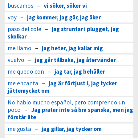
buscamos
–
vi söker, söker vi
voy
–
jag kommer, jag går, jag åker
paso del cole
–
jag struntar i plugget, jag
skolkar
me llamo
–
jag heter, jag kallar mig
vuelvo
–
jag går tillbaka, jag återvänder
me quedo con
–
jag tar, jag behåller
me encanta
–
jag är förtjust i, jag tycker
jättemycket om
No hablo mucho español, pero comprendo un
poco
–
Jag pratar inte så bra spanska, men jag
förstår lite
me gusta
–
jag gillar, jag tycker om