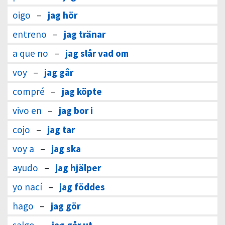
oigo
–
jag hör
entreno
–
jag tränar
a que no
–
jag slår vad om
voy
–
jag går
compré
–
jag köpte
vivo en
–
jag bor i
cojo
–
jag tar
voy a
–
jag ska
ayudo
–
jag hjälper
yo nací
–
jag föddes
hago
–
jag gör