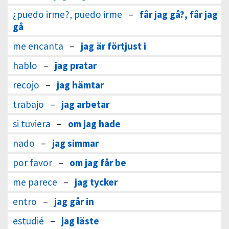
¿puedo irme?, puedo irme
–
får jag gå?, får jag
gå
me encanta
–
jag är förtjust i
hablo
–
jag pratar
recojo
–
jag hämtar
trabajo
–
jag arbetar
si tuviera
–
om jag hade
nado
–
jag simmar
por favor
–
om jag får be
me parece
–
jag tycker
entro
–
jag går in
estudié
–
jag läste