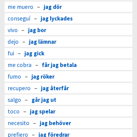
me muero
–
jag dör
conseguí
–
jag lyckades
vivo
–
jag bor
dejo
–
jag lämnar
fui
–
jag gick
me cobra
–
får jag betala
fumo
–
jag röker
recupero
–
jag återfår
salgo
–
går jag ut
toco
–
jag spelar
necesito
–
jag behöver
prefiero
–
jag föredrar