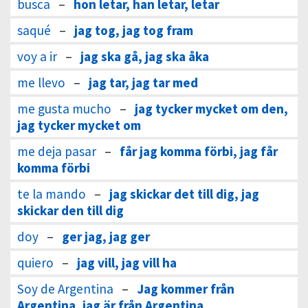
busca
–
hon letar, han letar, letar
saqué
–
jag tog, jag tog fram
voy a ir
–
jag ska gå, jag ska åka
me llevo
–
jag tar, jag tar med
me gusta mucho
–
jag tycker mycket om den,
jag tycker mycket om
me deja pasar
–
får jag komma förbi, jag får
komma förbi
te la mando
–
jag skickar det till dig, jag
skickar den till dig
doy
–
ger jag, jag ger
quiero
–
jag vill, jag vill ha
Soy de Argentina
–
Jag kommer från
Argentina, jag är från Argentina