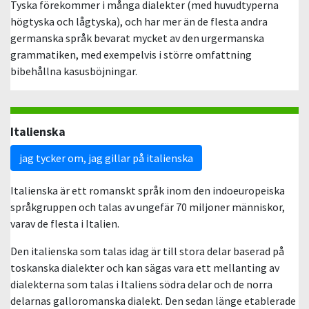
Tyska förekommer i många dialekter (med huvudtyperna
högtyska och lågtyska), och har mer än de flesta andra
germanska språk bevarat mycket av den urgermanska
grammatiken, med exempelvis i större omfattning
bibehållna kasusböjningar.
Italienska
jag tycker om, jag gillar på italienska
Italienska är ett romanskt språk inom den indoeuropeiska
språkgruppen och talas av ungefär 70 miljoner människor,
varav de flesta i Italien.
Den italienska som talas idag är till stora delar baserad på
toskanska dialekter och kan sägas vara ett mellanting av
dialekterna som talas i Italiens södra delar och de norra
delarnas galloromanska dialekt. Den sedan länge etablerade