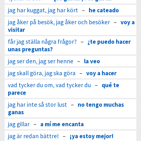
jag har kuggat, jag har kört
–
he cateado
jag åker på besök, jag åker och besöker
–
voy a
visitar
får jag ställa några frågor?
–
¿te puedo hacer
unas preguntas?
jag ser den, jag ser henne
–
la veo
jag skall göra, jag ska göra
–
voy a hacer
vad tycker du om, vad tycker du
–
qué te
parece
jag har inte så stor lust
–
no tengo muchas
ganas
jag gillar
–
a mí me encanta
jag är redan bättre!
–
¡ya estoy mejor!