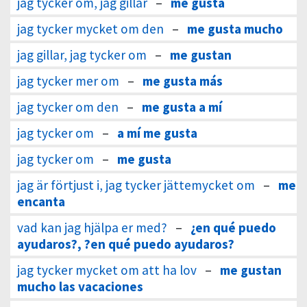
jag tycker om, jag gillar
–
me gusta
jag tycker mycket om den
–
me gusta mucho
jag gillar, jag tycker om
–
me gustan
jag tycker mer om
–
me gusta más
jag tycker om den
–
me gusta a mí
jag tycker om
–
a mí me gusta
jag tycker om
–
me gusta
jag är förtjust i, jag tycker jättemycket om
–
me
encanta
vad kan jag hjälpa er med?
–
¿en qué puedo
ayudaros?, ?en qué puedo ayudaros?
jag tycker mycket om att ha lov
–
me gustan
mucho las vacaciones