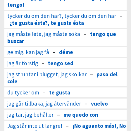
tengo!
tycker du om den här?, tycker du om den här
–
¿te gusta ésta?, te gusta ésta
jag måste leta, jag måste söka
–
tengo que
buscar
ge mig, kan jag få
–
déme
jag är törstig
–
tengo sed
jag struntar i plugget, jag skolkar
–
paso del
cole
du tycker om
–
te gusta
jag går tillbaka, jag återvänder
–
vuelvo
jag tar, jag behåller
–
me quedo con
Jag står inte ut längre!
–
¡No aguanto más!, No