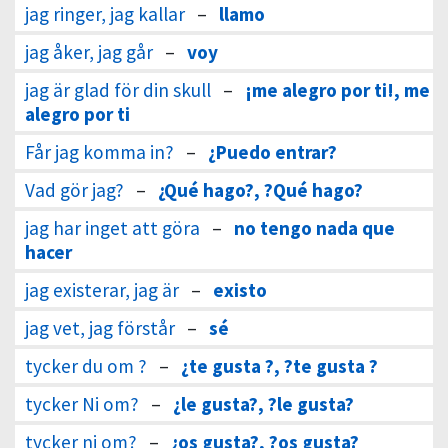
jag ringer, jag kallar
–
llamo
jag åker, jag går
–
voy
jag är glad för din skull
–
¡me alegro por ti!, me
alegro por ti
Får jag komma in?
–
¿Puedo entrar?
Vad gör jag?
–
¿Qué hago?, ?Qué hago?
jag har inget att göra
–
no tengo nada que
hacer
jag existerar, jag är
–
existo
jag vet, jag förstår
–
sé
tycker du om ?
–
¿te gusta ?, ?te gusta ?
tycker Ni om?
–
¿le gusta?, ?le gusta?
tycker ni om?
–
¿os gusta?, ?os gusta?