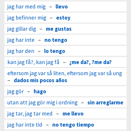
jag har med mig
–
llevo
jag befinner mig
–
estoy
jag gillar dig
–
me gustas
jag har inte
–
no tengo
jag har den
–
lo tengo
kan jag få?, kan jag få
–
¿me da?, ?me da?
eftersom jag var så liten, eftersom jag var så ung
–
dados mis pocos años
jag gör
–
hago
utan att jag gör mig i ordning
–
sin arreglarme
jag tar, jag tar med
–
me llevo
jag har inte tid
–
no tengo tiempo