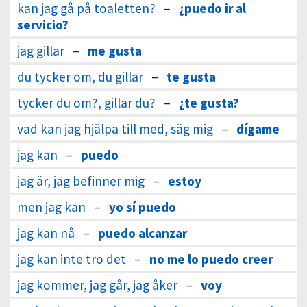
kan jag gå på toaletten?
–
¿puedo ir al
servicio?
jag gillar
–
me gusta
du tycker om, du gillar
–
te gusta
tycker du om?, gillar du?
–
¿te gusta?
vad kan jag hjälpa till med, säg mig
–
dígame
jag kan
–
puedo
jag är, jag befinner mig
–
estoy
men jag kan
–
yo sí puedo
jag kan nå
–
puedo alcanzar
jag kan inte tro det
–
no me lo puedo creer
jag kommer, jag går, jag åker
–
voy