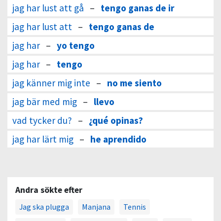
jag har lust att gå
–
tengo ganas de ir
jag har lust att
–
tengo ganas de
jag har
–
yo tengo
jag har
–
tengo
jag känner mig inte
–
no me siento
jag bär med mig
–
llevo
vad tycker du?
–
¿qué opinas?
jag har lärt mig
–
he aprendido
Andra sökte efter
Jag ska plugga
Manjana
Tennis