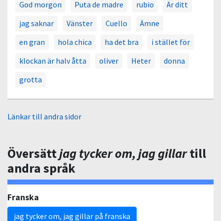
God morgon
Puta de madre
rubio
Är ditt
jag saknar
Vänster
Cuello
Ämne
en gran
hola chica
ha det bra
i stället för
klockan är halv åtta
oliver
Heter
donna
grotta
Länkar till andra sidor
Översätt
jag tycker om, jag gillar
till
andra språk
Franska
jag tycker om, jag gillar på franska