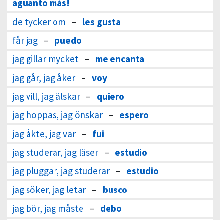
aguanto más!
de tycker om
–
les gusta
får jag
–
puedo
jag gillar mycket
–
me encanta
jag går, jag åker
–
voy
jag vill, jag älskar
–
quiero
jag hoppas, jag önskar
–
espero
jag åkte, jag var
–
fui
jag studerar, jag läser
–
estudio
jag pluggar, jag studerar
–
estudio
jag söker, jag letar
–
busco
jag bör, jag måste
–
debo