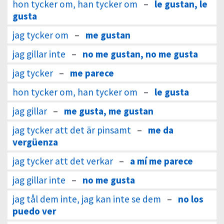
hon tycker om, han tycker om
–
le gustan, le
gusta
jag tycker om
–
me gustan
jag gillar inte
–
no me gustan, no me gusta
jag tycker
–
me parece
hon tycker om, han tycker om
–
le gusta
jag gillar
–
me gusta, me gustan
jag tycker att det är pinsamt
–
me da
vergüenza
jag tycker att det verkar
–
a mí me parece
jag gillar inte
–
no me gusta
jag tål dem inte, jag kan inte se dem
–
no los
puedo ver