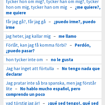
tycker hon om mig?, tycker han om mig?, tycker
hon om mig, tycker han om mig
–
¿me quiere?,
me quiere
får jag gå?, får jag gå
–
¿puedo irme?, puedo
irme
jag heter, jag kallar mig
–
me llamo
Förlåt, kan jag få komma förbi?
–
Perdón,
¿puedo pasar?
hon tycker inte om
–
no le gusta
Jag har inget att förtulla
–
No tengo nada que
declarar
Jag pratar inte så bra spanska, men jag förstår
lite
–
No hablo mucho español, pero
comprendo un poco
vad törstig jag är!
–
¡qué sed tengo!, qué sed