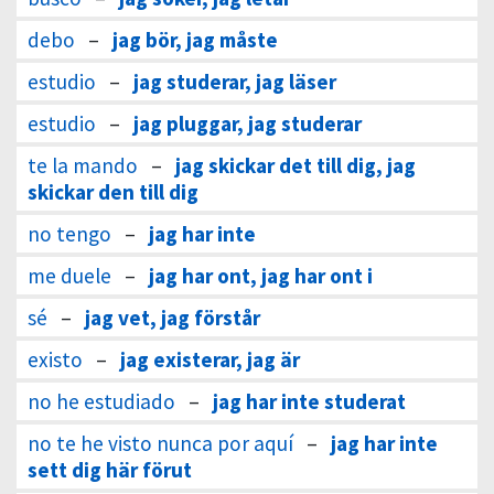
debo
–
jag bör, jag måste
estudio
–
jag studerar, jag läser
estudio
–
jag pluggar, jag studerar
te la mando
–
jag skickar det till dig, jag
skickar den till dig
no tengo
–
jag har inte
me duele
–
jag har ont, jag har ont i
sé
–
jag vet, jag förstår
existo
–
jag existerar, jag är
no he estudiado
–
jag har inte studerat
no te he visto nunca por aquí
–
jag har inte
sett dig här förut