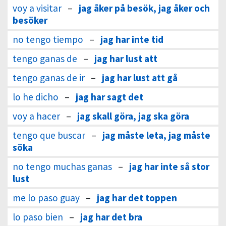
voy a visitar
–
jag åker på besök, jag åker och
besöker
no tengo tiempo
–
jag har inte tid
tengo ganas de
–
jag har lust att
tengo ganas de ir
–
jag har lust att gå
lo he dicho
–
jag har sagt det
voy a hacer
–
jag skall göra, jag ska göra
tengo que buscar
–
jag måste leta, jag måste
söka
no tengo muchas ganas
–
jag har inte så stor
lust
me lo paso guay
–
jag har det toppen
lo paso bien
–
jag har det bra