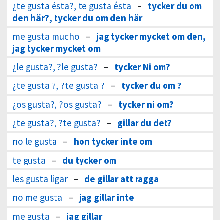
¿te gusta ésta?, te gusta ésta
–
tycker du om
den här?, tycker du om den här
me gusta mucho
–
jag tycker mycket om den,
jag tycker mycket om
¿le gusta?, ?le gusta?
–
tycker Ni om?
¿te gusta ?, ?te gusta ?
–
tycker du om ?
¿os gusta?, ?os gusta?
–
tycker ni om?
¿te gusta?, ?te gusta?
–
gillar du det?
no le gusta
–
hon tycker inte om
te gusta
–
du tycker om
les gusta ligar
–
de gillar att ragga
no me gusta
–
jag gillar inte
me gusta
–
jag gillar