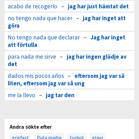
acabo de recogerlo
–
jag har just hämtat det
no tengo nada que hacer
–
jag har inget att
göra
No tengo nada que declarar
–
Jag har inget
att förtulla
para nada me sirve
–
jag har ingen glädje av
det
dados mis pocos años
–
eftersom jag var så
liten, eftersom jag var så ung
me la llevo
–
jag tar den
Andra sökte efter
grisfest
Puta madre
turbot
glass