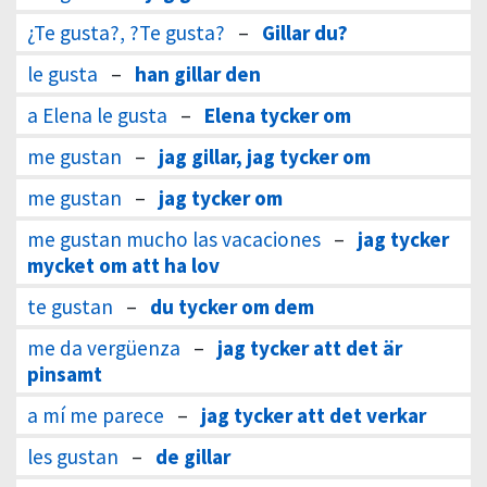
¿Te gusta?, ?Te gusta?
–
Gillar du?
le gusta
–
han gillar den
a Elena le gusta
–
Elena tycker om
me gustan
–
jag gillar, jag tycker om
me gustan
–
jag tycker om
me gustan mucho las vacaciones
–
jag tycker
mycket om att ha lov
te gustan
–
du tycker om dem
me da vergüenza
–
jag tycker att det är
pinsamt
a mí me parece
–
jag tycker att det verkar
les gustan
–
de gillar