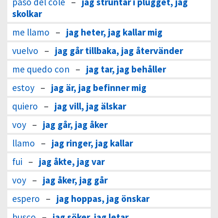
paso del cole
–
jag struntar i plugget, jag
skolkar
me llamo
–
jag heter, jag kallar mig
vuelvo
–
jag går tillbaka, jag återvänder
me quedo con
–
jag tar, jag behåller
estoy
–
jag är, jag befinner mig
quiero
–
jag vill, jag älskar
voy
–
jag går, jag åker
llamo
–
jag ringer, jag kallar
fui
–
jag åkte, jag var
voy
–
jag åker, jag går
espero
–
jag hoppas, jag önskar
busco
–
jag söker, jag letar