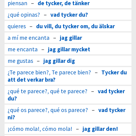
piensan
–
de tycker, de tänker
¿qué opinas?
–
vad tycker du?
quieres
–
du vill, du tycker om, du älskar
a mí me encanta
–
jag gillar
me encanta
–
jag gillar mycket
me gustas
–
jag gillar dig
¿Te parece bien?, Te parece bien?
–
Tycker du
att det verkar bra?
¿qué te parece?, qué te parece?
–
vad tycker
du?
¿qué os parece?, qué os parece?
–
vad tycker
ni?
¡cómo mola!, cómo mola!
–
jag gillar den!