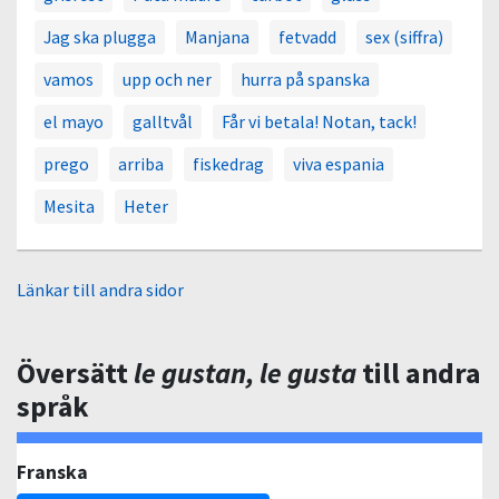
Jag ska plugga
Manjana
fetvadd
sex (siffra)
vamos
upp och ner
hurra på spanska
el mayo
galltvål
Får vi betala! Notan, tack!
prego
arriba
fiskedrag
viva espania
Mesita
Heter
Länkar till andra sidor
Översätt
le gustan, le gusta
till andra
språk
Franska