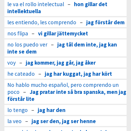
le va el rollo intelectual
–
hon gillar det
intellektuella
les entiendo, les comprendo
–
jag förstår dem
nos flipa
–
vi gillar jättemycket
no los puedo ver
–
jag tål dem inte, jag kan
inte se dem
voy
–
jag kommer, jag går, jag åker
he cateado
–
jag har kuggat, jag har kört
No hablo mucho español, pero comprendo un
poco
–
Jag pratar inte så bra spanska, men jag
förstår lite
lo tengo
–
jag har den
la veo
–
jag ser den, jag ser henne